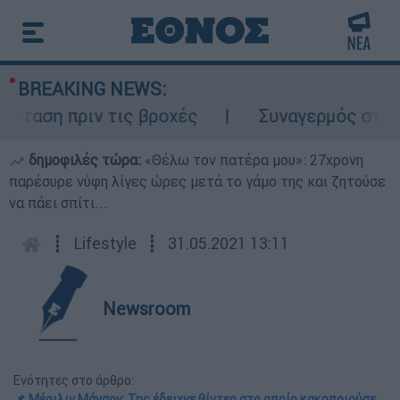
BREAKING NEWS:
αση πριν τις βροχές
Συναγερμός στον Λυκ
δημοφιλές τώρα:
«Θέλω τον πατέρα μου»: 27χρονη
παρέσυρε νύφη λίγες ώρες μετά το γάμο της και ζητούσε
να πάει σπίτι...
┋
Lifestyle
┋
31.05.2021 13:11
Newsroom
Ενότητες στο άρθρο:
📌 Μέριλιν Μάνσον: Της έδειχνε βίντεο στο οποίο κακοποιούσε