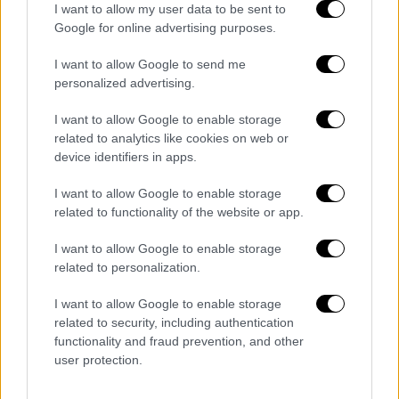
I want to allow my user data to be sent to
Google for online advertising purposes.
Μέριλιν Μάνσον: Της έδειχνε βίντεο
I want to allow Google to send me
στο οποίο κακοποιούσε μια άλλη
personalized advertising.
γυναίκα - «Ήταν ηθοποιός» λέει ο
I want to allow Google to enable storage
τραγουδιστής
related to analytics like cookies on web or
device identifiers in apps.
Πηγή από το περιβάλλον
I want to allow Google to enable storage
του
τραγουδιστή
ανέφερε ότι το
related to functionality of the website or app.
συγκεκριμένο βίντεο είναι σκηνοθετημένο
και για τις ανάγκες μίας ταινίας μικρού
I want to allow Google to enable storage
μήκους, η οποία τελικά δεν κυκλοφόρησε
related to personalization.
ποτέ. Η γυναίκα, που φαινόταν στο βίντεο,
I want to allow Google to enable storage
ήταν ηθοποιός, η οποία συμμετείχε επίσης
related to security, including authentication
στο βίντεο κλιπ του τραγουδιστή για το
functionality and fraud prevention, and other
Long Hard Road From Hell
. Ο Μέριλιν
user protection.
Μάνσον πρόσφατα είχε μιλήσει μέσα από ένα