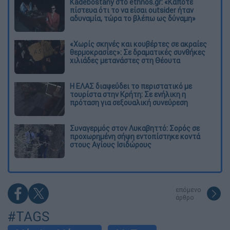
Kadebostany στο ethnos.gr: «Κάποτε
πίστευα ότι το να είσαι outsider ήταν
αδυναμία, τώρα το βλέπω ως δύναμη»
«Χωρίς σκηνές και κουβέρτες σε ακραίες
θερμοκρασίες»: Σε δραματικές συνθήκες
χιλιάδες μετανάστες στη Θέουτα
Η ΕΛΑΣ διαψεύδει το περιστατικό με
τουρίστα στην Κρήτη: Σε ενήλικη η
πρόταση για σεξουαλική συνεύρεση
Συναγερμός στον Λυκαβηττό: Σορός σε
προχωρημένη σήψη εντοπίστηκε κοντά
στους Αγίους Ισιδώρους
επόμενο
άρθρο
#TAGS