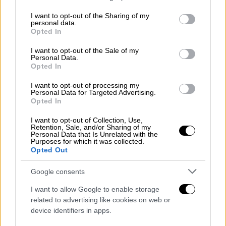
services and may gather and store information including but
not limited to your visit or usage behaviour. You may click to
I want to opt-out of the Sharing of my
personal data.
grant or deny consent to Google and its third-party tags to
Opted In
use your data for below specified purposes in below Google
consent section.
I want to opt-out of the Sale of my
Personal Data.
Opted In
I want to opt-out of processing my
Personal Data for Targeted Advertising.
Opted In
View this post on Instagram
I want to opt-out of Collection, Use,
Retention, Sale, and/or Sharing of my
Personal Data that Is Unrelated with the
Purposes for which it was collected.
Opted Out
Google consents
I want to allow Google to enable storage
related to advertising like cookies on web or
device identifiers in apps.
A post shared by Marilyn Manson (@marilynmanson)