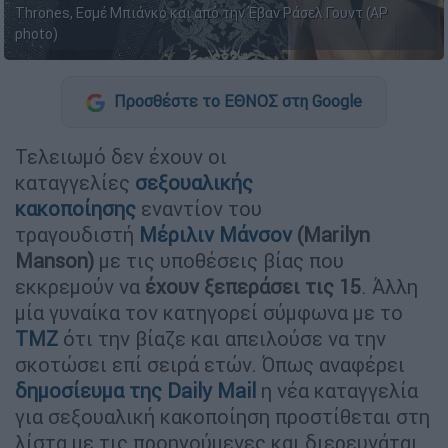
Thrones, Εσμέ Μπιάνκο και από την Έβαν Ράσελ Γουντ (AP
photo)
Προσθέστε το ΕΘΝΟΣ στη Google
Τελειωμό δεν έχουν οι
καταγγελίες
σεξουαλικής
κακοποίησης
εναντίον του
τραγουδιστή
Μέριλιν Μάνσον
(Marilyn
Manson)
με τις υποθέσεις βίας που
εκκρεμούν να
έχουν ξεπεράσει τις 15
. Άλλη
μία γυναίκα τον κατηγορεί σύμφωνα με το
TMZ
ότι την βίαζε και απειλούσε να την
σκοτώσει επί σειρά ετών. Όπως αναφέρει
δημοσίευμα της
Daily Mail
η νέα καταγγελία
για σεξουαλική κακοποίηση προστίθεται στη
λίστα με τις προηγούμενες και διερευνάται