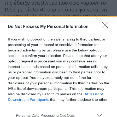
της έδειξε ένα βίντεο που είχε γυρίσει το
1996, με τίτλο «Groupie», όπου φαίνεται να
κακοποιεί μία άλλη γυναίκα, την οποία έχει
δέσει σε μία καρέκλα. Το θέαμα ήταν τραγικό
Do Not Process My Personal Information
και ο τραγουδιστής τη σημάδευε ταυτόχρονα
με ένα όπλο.
Η γυναίκα ισχυρίζεται ότι κάθε
If you wish to opt-out of the sale, sharing to third parties, or
φορά φοβόταν για τη ζωή της.
Το θύμα
processing of your personal or sensitive information for
ανέφερε πως όταν βρήκε τη δύναμη και
targeted advertising by us, please use the below opt-out
section to confirm your selection. Please note that after your
αποφάσισε να τον εγκαταλείψει, του
opt-out request is processed you may continue seeing
επέστρεψε το κλειδί του σπιτιού του. Τότε
interest-based ads based on personal information utilized by
εκείνος την βίασε ξανά και απείλησε να την
us or personal information disclosed to third parties prior to
σκοτώσει.
Υπερηφανεύτηκε δε, πως θα τη
your opt-out. You may separately opt-out of the further
γλίτωνε εξαιτίας της φήμης και των
disclosure of your personal information by third parties on the
IAB’s list of downstream participants. This information may
γνωριμιών του
.
also be disclosed by us to third parties on the
IAB’s List of
Downstream Participants
that may further disclose it to other
third parties.
Please note that this website/app uses one or more Google
Personal Data Processing Opt Outs