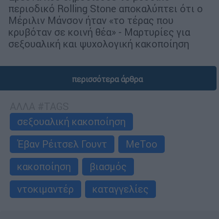
περιοδικό Rolling Stone αποκαλύπτει ότι ο
Μέριλιν Μάνσον ήταν «το τέρας που
κρυβόταν σε κοινή θέα» - Μαρτυρίες για
σεξουαλική και ψυχολογική κακοποίηση
περισσότερα άρθρα
ΑΛΛΑ #TAGS
σεξουαλική κακοποίηση
Έβαν Ρέιτσελ Γουντ
MeToo
κακοποίηση
βιασμός
ντοκιμαντέρ
καταγγελίες