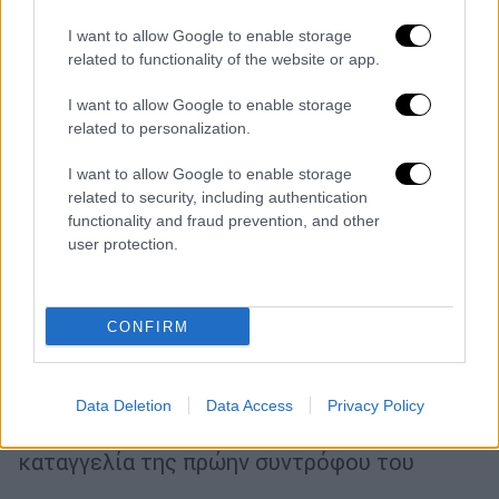
I want to allow Google to enable storage
related to functionality of the website or app.
I want to allow Google to enable storage
related to personalization.
I want to allow Google to enable storage
Lifestyle
|
08.12.2021 11:00
related to security, including authentication
functionality and fraud prevention, and other
Συγκλονίζει η πρώην σύντροφος του
user protection.
Μέριλιν Μάνσον: Απειλεί ότι θα βιάσει
τον 8χρονο γιο μου - Κάποιος να τον
σταματήσει
CONFIRM
Τίποτα δεν φαίνεται να πτοεί την
αρρωστημένη εγωπάθεια του Μέριλιν
Μάνσον, η συμπεριφορά του οποίου και πάλι
Data Deletion
Data Access
Privacy Policy
απασχολεί τα διεθνή Μέσα μετά από νέα
καταγγελία της πρώην συντρόφου του