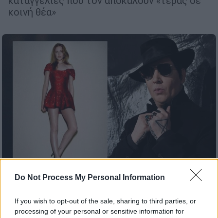
καταγγελίες που τον αποκαλούν «τέρας σε
κοινή θέα»
Do Not Process My Personal Information
Lifestyle
|
24.02.2022 07:45
If you wish to opt-out of the sale, sharing to third parties, or
Στυγνό αρπακτικό ο Μέριλιν Μάνσον -
processing of your personal or sensitive information for
Συγκλονίζει το τρέιλερ του ντοκιμαντέρ