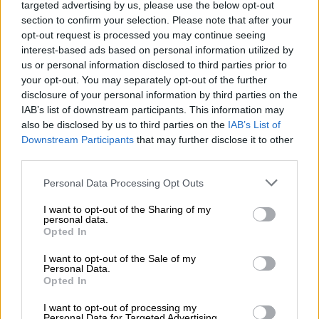
targeted advertising by us, please use the below opt-out
της Ρέιτσελ Γουντ για την κακοποίηση
section to confirm your selection. Please note that after your
από τον ροκ σταρ
opt-out request is processed you may continue seeing
interest-based ads based on personal information utilized by
«Είμαι εδώ να μιλήσω για τον Μπράιαν
us or personal information disclosed to third parties prior to
Βέρνερ, γνωστό στον κόσμο με το όνομα
your opt-out. You may separately opt-out of the further
Marilyn Manson» ακούγεται να λέει η
disclosure of your personal information by third parties on the
34χρονη σήμερα, σταρ Έβαν Ρέιτσελ Γουντ
IAB’s list of downstream participants. This information may
also be disclosed by us to third parties on the
IAB’s List of
Downstream Participants
that may further disclose it to other
third parties.
Please note that this website/app uses one or more Google
Personal Data Processing Opt Outs
services and may gather and store information including but
not limited to your visit or usage behaviour. You may click to
I want to opt-out of the Sharing of my
personal data.
grant or deny consent to Google and its third-party tags to
Opted In
use your data for below specified purposes in below Google
consent section.
I want to opt-out of the Sale of my
Personal Data.
Opted In
I want to opt-out of processing my
Personal Data for Targeted Advertising.