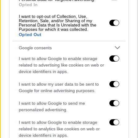
Opted In
I want to opt-out of Collection, Use,
Lifestyle
|
15.01.2022 12:22
Retention, Sale, and/or Sharing of my
Personal Data that Is Unrelated with the
«Με κακοποιούσε φριχτά για χρόνια» - Η
Purposes for which it was collected.
Opted Out
Έβαν Ρέιτσελ Γουντ μιλά για τον Μέριλιν
Μάνσον στο ντοκιμαντέρ «Phoenix
Google consents
Rising»
I want to allow Google to enable storage
Η Έβαν Ρέιτσελ Γουντ τεκμηριώνει την
related to advertising like cookies on web or
απόφασή της να κατονομάσει τον Μέριλιν
device identifiers in apps.
Μάνσον ως τον φερόμενο βασανιστή της
I want to allow my user data to be sent to
Google for online advertising purposes.
I want to allow Google to send me
personalized advertising.
I want to allow Google to enable storage
related to analytics like cookies on web or
device identifiers in apps.