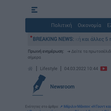
Πολιτική
Οικονομία
Ε
η Red Code η Αττική και άλλες 5 περιοχές
BREAKING NEWS:
Πρωινή ενημέρωση:
➔ Δείτε τα πρωτοσέλι
σήμερα
┋
Lifestyle
┋
04.03.2022 10:44
Newsroom
Ενότητες στο άρθρο:
📌 Μέριλιν Μάνσον: «Η Γουντ κ