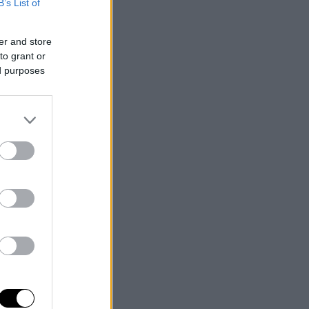
B’s List of
er and store
to grant or
ed purposes