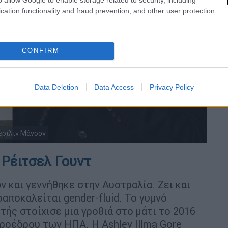
cation functionality and fraud prevention, and other user protection.
CONFIRM
Data Deletion
Data Access
Privacy Policy
Μέριλιν Μάνσον
 Ρέιτσελ Γουντ
ών και γεννήθηκε στην Αυστραλία. Ζει και
αποκαλείται gender-fluid. Το γυμνό
ής στοίχισε μια γροθιά στο μάτι το 2016
ροέδρου των ΗΠΑ. Η Ashley Illma Gore