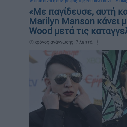
📌 Ποια είναι η σύντροφος της Ρέιτσελ Γουντ
📌 Πώς
«Με παγίδευσε, αυτή κα
Marilyn Manson κάνει 
Wood μετά τις καταγγε
🕛 χρόνος ανάγνωσης: 7 λεπτά ┋