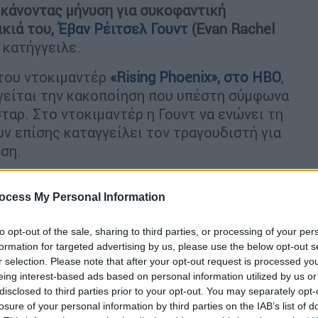
ι
κάνοντας μήνυση για συκοφαντική
κιά του,
Έβαν Ρέιτσελ Γουντ
(Evan Rachel
 κατήγγειλε.
 του ντοκιμαντέρ
«Rising Phoenix», στο HBO
,
ηγείται την κακοποίηση που υπέστη σύμφωνα
σταρ. Στο ντοκιμαντέρ η Γουντ να ενώνει τη
υν επίσης καταγγείλει τον τραγουδιστή για
ηση.
και η σύντροφός της
ocess My Personal Information
τίον μου»
to opt-out of the sale, sharing to third parties, or processing of your per
ξανάγκασε» και άλλες γυναίκες να
formation for targeted advertising by us, please use the below opt-out s
είναι αθώος (!). Ο μουσικός, σύμφωνα με τα
r selection. Please note that after your opt-out request is processed y
ιό μαζι με την «σύντροφό της», όπως την
eing interest-based ads based on personal information utilized by us or
ore, για δυσφήμιση και συναισθηματική
disclosed to third parties prior to your opt-out. You may separately opt-
losure of your personal information by third parties on the IAB’s list of
υποδυόμενες τους πράκτορες του FBI