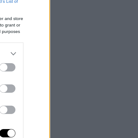
B’s List of
er and store
to grant or
ed purposes