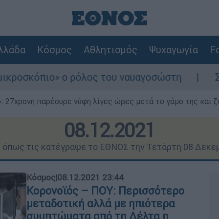
λλάδα
Κόσμος
Αθλητισμός
Ψυχαγωγία
Fo
 ρόλος του ναυαγοσώστη
Συναγερμός στην 
 27χρονη παρέσυρε νύφη λίγες ώρες μετά το γάμο της και ζη
08.12.2021
ς όπως τις κατέγραψε το ΕΘΝΟΣ την Τετάρτη 08 Δεκε
Κόσμος
|
08.12.2021 23:44
Κορονοϊός – ΠΟΥ: Περισσότερο
μεταδοτική αλλά με ηπιότερα
συμπτώματα από τη Δέλτα η