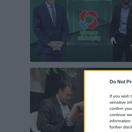
Do Not Pr
If you wish 
sensitive in
confirm you
continue se
information 
further disc