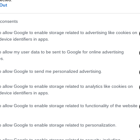
σύστημα
Out
Σε περίπτωση που την ερχόμενη
Κυριακή θα επικρατήσει του Γιώργου
consents
Παπανδρέου ο Νίκος Ανδρουλάκης θα
o allow Google to enable storage related to advertising like cookies on
είναι ο άγνωστος X για το πολιτικό
evice identifiers in apps.
σύστημα
o allow my user data to be sent to Google for online advertising
s.
to allow Google to send me personalized advertising.
Ελλάδα
|
08.12.2021 22:27
Καταγγελία για VIP κλίνες ΜΕΘ:
o allow Google to enable storage related to analytics like cookies on
«Συκοφαντίες» χαρακτηρίζει τις
evice identifiers in apps.
αποκαλύψεις Γιαννακού η Παγώνη
o allow Google to enable storage related to functionality of the website
Αδιανόητοι οι ισχυρισμοί για
κατηγοριοποίηση ασθενών, λέει η
o allow Google to enable storage related to personalization.
πρόεδρος της ΕΙΝΑΠ
o allow Google to enable storage related to security, including