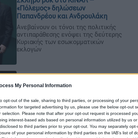
Σκληρό ροκ στο ΚΙΝΑΛ –
«Πόλεμος» δηλώσεων
Παπανδρέου και Ανδρουλάκη
Ανεβαίνουν οι τόνοι της πολιτικής
αντιπαράθεσης ενόψει της δεύτερης
Κυριακής των εσωκομματικών
εκλογών
Κόσμος
|
08.12.2021 22:57
ocess My Personal Information
Δολοφονία Κασόγκι: Ελεύθερος
από τις αρχές ο ύποπτος που
to opt-out of the sale, sharing to third parties, or processing of your per
formation for targeted advertising by us, please use the below opt-out s
συνελήφθη σε γαλλικό αεροδρόμιο
r selection. Please note that after your opt-out request is processed y
Σε «απλή συνωνυμία» με τον
eing interest-based ads based on personal information utilized by us or
πραγματικό καταζητούμενο
disclosed to third parties prior to your opt-out. You may separately opt-
losure of your personal information by third parties on the IAB’s list of
αναφέρονται οι αρχές