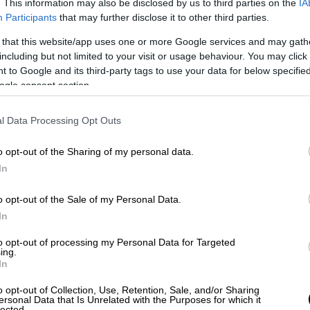
. This information may also be disclosed by us to third parties on the
IA
Participants
that may further disclose it to other third parties.
 that this website/app uses one or more Google services and may gath
including but not limited to your visit or usage behaviour. You may click 
 to Google and its third-party tags to use your data for below specifi
ogle consent section.
Αθλητισμός
|
08.12.2021 22:39
Επίθεση με μολότοφ σε σύνδεσμο
l Data Processing Opt Outs
του ΠΑΟΚ στην Ηλιούπολη
Θεσσαλονίκης
o opt-out of the Sharing of my personal data.
Σε προσαγωγές προχώρησε η
In
αστυνομία
o opt-out of the Sale of my Personal Data.
In
to opt-out of processing my Personal Data for Targeted
ing.
Απόψεις
|
08.12.2021 22:36
In
Γιατί ο Νίκος Ανδρουλάκης θα
o opt-out of Collection, Use, Retention, Sale, and/or Sharing
είναι ο άγνωστος X για το πολιτικό
ersonal Data that Is Unrelated with the Purposes for which it
lected.