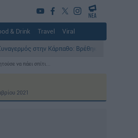
od & Drink
Travel
Viral
Κάρπαθο: Βρέθηκαν παλιά πυρομαχικά στο Αρδάν
τούσε να πάει σπίτι...
μβρίου 2021