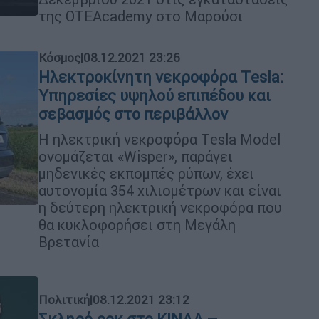
της OTEAcademy στο Μαρούσι
Κόσμος
|
08.12.2021 23:26
Ηλεκτροκίνητη νεκροφόρα Τesla:
Υπηρεσίες υψηλού επιπέδου και
σεβασμός στο περιβάλλον
Η ηλεκτρική νεκροφόρα Τesla Model
ονομάζεται «Wisper», παράγει
μηδενικές εκπομπές ρύπων, έχει
αυτονομία 354 χιλιομέτρων και είναι
η δεύτερη ηλεκτρική νεκροφόρα που
θα κυκλοφορήσει στη Μεγάλη
Βρετανία
Πολιτική
|
08.12.2021 23:12