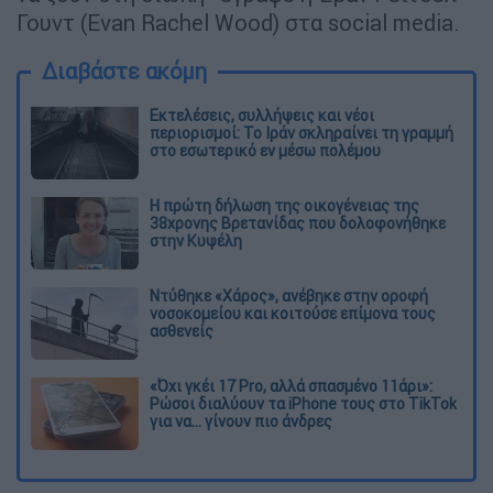
Γουντ (Evan Rachel Wood) στα social media.
Διαβάστε ακόμη
Εκτελέσεις, συλλήψεις και νέοι
περιορισμοί: Το Ιράν σκληραίνει τη γραμμή
στο εσωτερικό εν μέσω πολέμου
Η πρώτη δήλωση της οικογένειας της
38χρονης Βρετανίδας που δολοφονήθηκε
στην Κυψέλη
Ντύθηκε «Χάρος», ανέβηκε στην οροφή
νοσοκομείου και κοιτούσε επίμονα τους
ασθενείς
«Όχι γκέι 17 Pro, αλλά σπασμένο 11άρι»:
Ρώσοι διαλύουν τα iPhone τους στο TikTok
για να... γίνουν πιο άνδρες