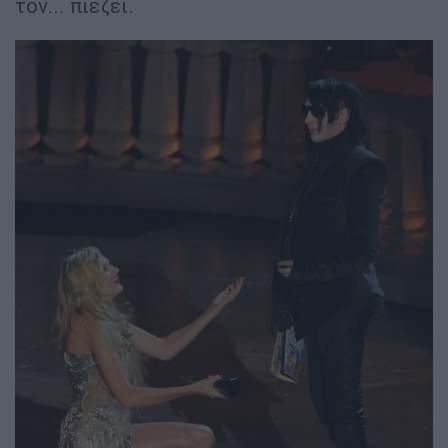
τον... πιέζει.