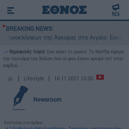
BREAKING NEWS:
ων της Άγκυρας στο Αιγαίο: Εικονική αερομαχί
δημοφιλές τώρα:
Σου καίει το μυαλό: Το Netflix έφερε
την ταινιάρα του Νόλαν που οι φαν έχουν κρυφό νο1 στην
καρδιά...
┋
Lifestyle
┋
16.11.2021 10:35
Newsroom
Ενότητες στο άρθρο:
📌 Ο διαβολικός Μέριλιν Μάνσον - Τσεκούρια, μαστίγια και ένα