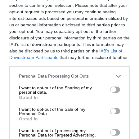
διαμέρισμα του Warner ήταν διακοσμημένο
section to confirm your selection. Please note that after your
με αίμα, σβάστικες και κομμένες
opt-out request is processed you may continue seeing
interest-based ads based on personal information utilized by
φωτογραφίες από περιοδικά πορνό με
us or personal information disclosed to third parties prior to
γυναικεία γεννητικά όργανα. Πάνω από το
your opt-out. You may separately opt-out of the further
κρεβάτι του υπήρχε ένα μήνυμα με σπρέι, και
disclosure of your personal information by third parties on the
τη λέξη «AIDS». Τα χαλιά, τα έπιπλα και όλη η
IAB’s list of downstream participants. This information may
also be disclosed by us to third parties on the
IAB’s List of
διακόσμηση ήταν μαύρη, όπως και οι
Downstream Participants
that may further disclose it to other
κουρτίνες. Σκοτάδι 24 ώρες την ημέρα. Η
third parties.
θερμοκρασία ήταν πάρα πολύ χαμηλή, ήθελε
Please note that this website/app uses one or more Google
τα πάντα παγωμένα. Αν κάποιος τολμούσε να
Personal Data Processing Opt Outs
services and may gather and store information including but
ανεβάσει τη θερμοκρασία, γινόταν έξαλλος
not limited to your visit or usage behaviour. You may click to
I want to opt-out of the Sharing of my
και έσπαγε τα πάντα. Μία από τις πρώην
personal data.
grant or deny consent to Google and its third-party tags to
Opted In
συντρόφους του αναφερόταν στο
use your data for below specified purposes in below Google
consent section.
διαμέρισμα ως ένα «μαύρο ψυγείο», ενώ μία
I want to opt-out of the Sale of my
Personal Data.
άλλη έλεγε ότι είναι «μέρος για τα κρέατα».
Opted In
I want to opt-out of processing my
Personal Data for Targeted Advertising.