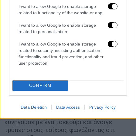
I want to allow Google to enable storage
related to functionality of the website or app.
Μέριλιν Μάνσον
I want to allow Google to enable storage
Πολλές από τις γυναίκες που τον μήνυσαν
related to personalization.
αναφέρουν ότι τις κυνηγούσε με τσεκούρι.
I want to allow Google to enable storage
Ανάμεσά τους η ηθοποιός του Game of
related to security, including authentication
Thrones,
Esme Bianco
, η οποία πέρασε έναν
functionality and fraud prevention, and other
εφιάλτη δύο ετών. Ισχυρίζεται ότι ο Warner
user protection.
την κακοποιούσε λεκτικά, της στερούσε τον
ύπνο και το φαγητό, τη βίαζε, τη δάγκωνε,
την έκοβε, της έκανε ηλεκτροπληξία και τη
CONFIRM
μαστίγωνε χωρίς την συναίνεσή της.
Η Μπιάνκα επίσης θυμάται ότι σε ένα
Data Deletion
Data Access
Privacy Policy
απίστευτο επεισόδιο, ο Warner την
κυνηγούσε με ένα τσεκούρι και άνοιγε
τρύπες στους τοίχους φωνάζοντας ότι