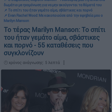
δωμάτιο με ηχομόνωση για να μην ακούγονται τα θύματά του
📌 Το σπίτι του ήταν γεμάτο αίμα, σβάστικες και πορνό
📌 Evan Rachel Wood: Με κακοποιούσε από την εφηβεία μου ο
Marilyn Manson
Το τέρας Marilyn Manson: Το σπίτι
του ήταν γεμάτο αίμα, σβάστικες
και πορνό - 55 καταθέσεις που
συγκλονίζουν
🕛 χρόνος ανάγνωσης: 5 λεπτά ┋