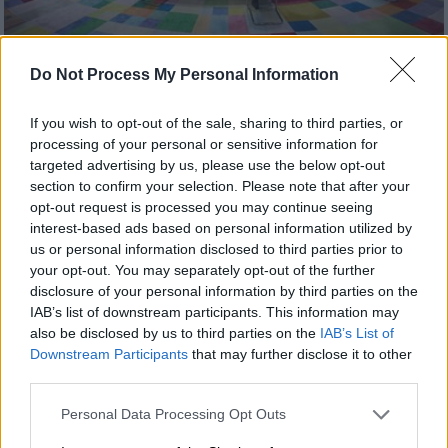
Do Not Process My Personal Information
Κόσμος
|
24.02.2022 22:56
Πόλεμος σε Ουκρανία: Οι νέες κυρώσεις
If you wish to opt-out of the sale, sharing to third parties, or
της Ε.Ε στη Ρωσία - Δεκτό το ελληνικό
processing of your personal or sensitive information for
αίτημα για μέτρα στην ενέργεια
targeted advertising by us, please use the below opt-out
section to confirm your selection. Please note that after your
Οι ηγέτες της Ευρωπαϊκής Ένωσης
opt-out request is processed you may continue seeing
συμφώνησαν απόψε να επιβάλουν νέες
interest-based ads based on personal information utilized by
κυρώσεις κατά της Μόσχας
us or personal information disclosed to third parties prior to
your opt-out. You may separately opt-out of the further
disclosure of your personal information by third parties on the
IAB’s list of downstream participants. This information may
also be disclosed by us to third parties on the
IAB’s List of
Downstream Participants
that may further disclose it to other
third parties.
Please note that this website/app uses one or more Google
Personal Data Processing Opt Outs
services and may gather and store information including but