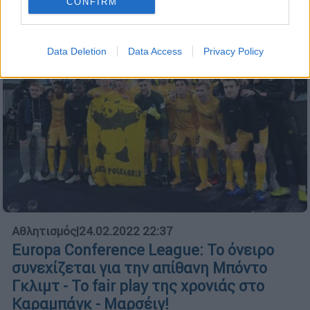
CONFIRM
Data Deletion
Data Access
Privacy Policy
Αθλητισμός
|
24.02.2022 22:37
Europa Conference League: Το όνειρο
συνεχίζεται για την απίθανη Μπόντο
Γκλιμτ - Το fair play της χρονιάς στο
Καραμπάγκ - Μαρσέιγ!