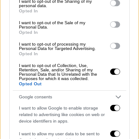
not limited to your visit or usage behaviour. You may click to
I want to opt-out of the Sharing of my
personal data.
grant or deny consent to Google and its third-party tags to
Opted In
use your data for below specified purposes in below Google
consent section.
I want to opt-out of the Sale of my
Personal Data.
Opted In
Ελλάδα
|
24.02.2022 22:55
Ακόμα και επικίνδυνα για την υγεία: Τα
I want to opt-out of processing my
Personal Data for Targeted Advertising.
παρακατιανά φαγητά που έσωσαν τη
Opted In
ζωή εκατομμυρίων Ελλήνων στον
I want to opt-out of Collection, Use,
πόλεμο (pics)
Retention, Sale, and/or Sharing of my
Personal Data that Is Unrelated with the
Purposes for which it was collected.
Πώς οι Έλληνες προσπάθησαν να
Opted Out
επιβιώσουν την πιο ζοφερή περίοδο του
20ού αιώνα.
Google consents
I want to allow Google to enable storage
related to advertising like cookies on web or
device identifiers in apps.
I want to allow my user data to be sent to