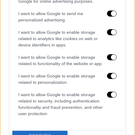
Google for online advertising purposes.
I want to allow Google to send me
personalized advertising.
I want to allow Google to enable storage
related to analytics like cookies on web or
device identifiers in apps.
I want to allow Google to enable storage
related to functionality of the website or app.
Κόσμος
|
24.02.2022 22:49
«Ο Πούτιν πρέπει να καταλάβει ότι και
I want to allow Google to enable storage
related to personalization.
το ΝΑΤΟ είναι πυρηνική δύναμη»,
δηλώνει ο ΥΠΕΞ της Γαλλίας
I want to allow Google to enable storage
related to security, including authentication
Ο Ζαν-Ιβ Λε Ντριάν χαρακτήρισε
functionality and fraud prevention, and other
«δικτάτορα» τον ρώσο πρόεδρο και
user protection.
προειδοποίησε ότι οι δυτικές κυρώσεις «θα
πλήξουν την καρδιά» της Ρωσίας