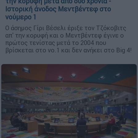
την κορυφή μετά από δύο χρόνια -
Ιστορική άνοδος Μεντβέντεφ στο
νούμερο 1
Ο άσημος Γίρι Βέσελι έριξε τον Τζόκοβιτς
απ' την κορυφή και ο Μεντβέντεφ έγινε ο
πρώτος τενίστας μετά το 2004 που
βρίσκεται στο νο.1 και δεν ανήκει στο Big 4!