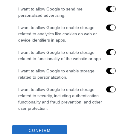
violence after ‘comprehensive four-
I want to allow Google to send me
year investigation,’ DA says
personalized advertising.
https://t.co/FJHY6itsri
pic.twitter.com/jt3EbQxkfP
I want to allow Google to enable storage
related to analytics like cookies on web or
— New York Post (@nypost)
January
device identifiers in apps.
24, 2025
I want to allow Google to enable storage
related to functionality of the website or app.
Οι ταυτότητες των γυναικών που
εμπλέκονταν στην υπόθεση του Λος
I want to allow Google to enable storage
Άντζελες
δε δημοσιοποιήθηκαν ποτέ
, αλλά η
related to personalization.
ηθοποιός του «Game of Thrones», Έσμε
I want to allow Google to enable storage
Μπιάνκο, αποκάλυψε πέρυσι ότι
ήταν μέρος
related to security, including authentication
της έρευνας
. Είχε καταγγείλει ότι ο ροκ-
functionality and fraud prevention, and other
σταρ την υπέβαλε σε ψυχολογική
user protection.
κακοποίηση,
την μαστίγωσε, την έκοψε και
την καταδίωξε μέσα στο διαμέρισμά του
CONFIRM
κρατώντας ένα τσεκούρι τον Μάιο του 2011.