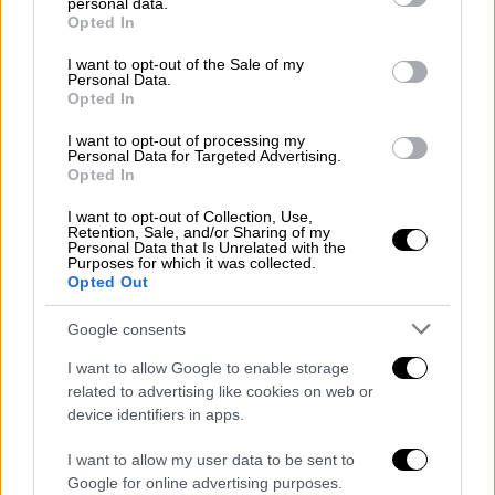
personal data.
αποδεικτικά στοιχεία δεν είναι επαρκή για
grant or deny consent to Google and its third-party tags to
Opted In
use your data for below specified purposes in below Google
να ασκηθεί δίωξη εναντίον του.
consent section.
I want to opt-out of the Sale of my
Personal Data.
«Έχουμε καταλήξει στο συμπέρασμα ότι οι
Opted In
κατηγορίες για ενδοοικογενειακή βία
I want to opt-out of processing my
υπερβαίνουν το χρονικό όριο παραγραφής,
Personal Data for Targeted Advertising.
ενώ δεν μπορούμε να αποδείξουμε τις
Opted In
κατηγορίες για σεξουαλική επίθεση
πέρα
I want to opt-out of Collection, Use,
από κάθε αμφιβολία
», δήλωσε ο Χόχμαν.
Retention, Sale, and/or Sharing of my
Personal Data that Is Unrelated with the
«Αναγνωρίζουμε και επαινούμε το θάρρος
Purposes for which it was collected.
Opted Out
και την ανθεκτικότητα των γυναικών που
προχώρησαν σε αναφορές και μοιράστηκαν
Google consents
τις εμπειρίες τους, και τις ευχαριστούμε για
I want to allow Google to enable storage
τη συνεργασία και την υπομονή τους κατά τη
related to advertising like cookies on web or
διάρκεια της έρευνας».
device identifiers in apps.
Marilyn Manson will not be charged
I want to allow my user data to be sent to
in LA with sex abuse, domestic
Google for online advertising purposes.