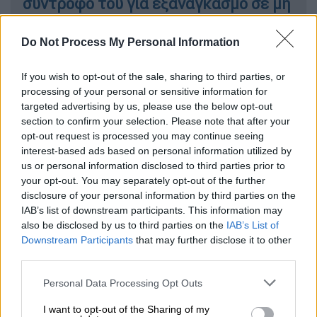
σύντροφο του για εξαναγκασμό σε μη
συναινετική σεξουαλική πράξη και
απειλές
Do Not Process My Personal Information
If you wish to opt-out of the sale, sharing to third parties, or
processing of your personal or sensitive information for
Οι ελλείψεις και το ιστορικό της
targeted advertising by us, please use the below opt-out
section to confirm your selection. Please note that after your
υπόθεσης
opt-out request is processed you may continue seeing
interest-based ads based on personal information utilized by
Το πόρισμα αυτό, σύμφωνα με τη NewYork
us or personal information disclosed to third parties prior to
Post, προέκυψε μετά από πολυετή έρευνα
your opt-out. You may separately opt-out of the further
για περιστατικά που φέρεται να συνέβησαν
disclosure of your personal information by third parties on the
IAB’s list of downstream participants. This information may
το 2009 και το 2011
, όταν ο Μάνσον ζούσε
also be disclosed by us to third parties on the
IAB’s List of
στο Δυτικό Χόλιγουντ. Ο Εισαγγελέας
Downstream Participants
that may further disclose it to other
Νέιθαν Χόκμαν δήλωσε ότι οι κατηγορίες
third parties.
για ενδοοικογενειακή βία εις βάρος του
Please note that this website/app uses one or more Google
Personal Data Processing Opt Outs
γνωστού
μουσικού
δεν μπορούν να
services and may gather and store information including but
προχωρήσουν λόγω παραγραφής
, ενώ τα
not limited to your visit or usage behaviour. You may click to
I want to opt-out of the Sharing of my