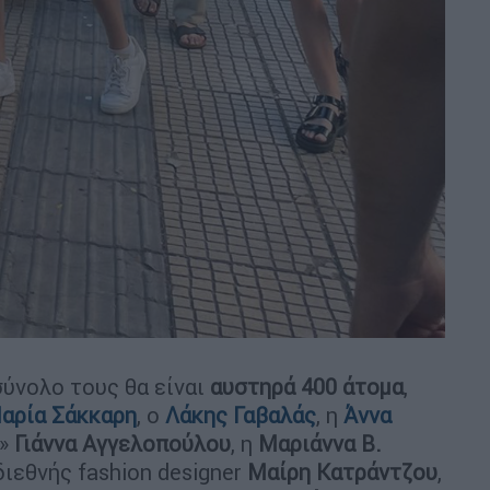
ύνολο τους θα είναι
αυστηρά 400 άτομα
,
αρία Σάκκαρη
, ο
Λάκης Γαβαλάς
, η
Άννα
1»
Γιάννα Αγγελοπούλου
, η
Μαριάννα Β.
 διεθνής fashion designer
Μαίρη Κατράντζου
,