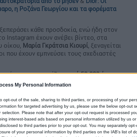
 αυτοκρατορία από το μηδέν
&
Dior: Οι
αρο, η Ροζάνα Γεωργίου και τα φορέματα
 ξεπεράσει κάθε προσδοκία, ενώ ήδη στον
ο Instagram έχουν ανέβει βίντεο, στα
υ οίκου,
Μαρία Γκράτσια Κιουρί
, ξεναγείται
οι που έχουν εμπνεύσει τους σχεδιαστές
α φέρεται να κοστίζουν
από 50.000 έως
α συμμετέχουν 85 μοντέλα διεθνούς φήμης,
ocess My Personal Information
 Γεωργίου
. Το πρωί της Πέμπτης (17/6), τα
ίο Hilton με κατεύθυνση το Καλλιμάρμαρο
to opt-out of the sale, sharing to third parties, or processing of your per
άματα φορτηγά μεταφορικής έφευγαν από το
formation for targeted advertising by us, please use the below opt-out s
r selection. Please note that after your opt-out request is processed y
eing interest-based ads based on personal information utilized by us or
disclosed to third parties prior to your opt-out. You may separately opt-
losure of your personal information by third parties on the IAB’s list of