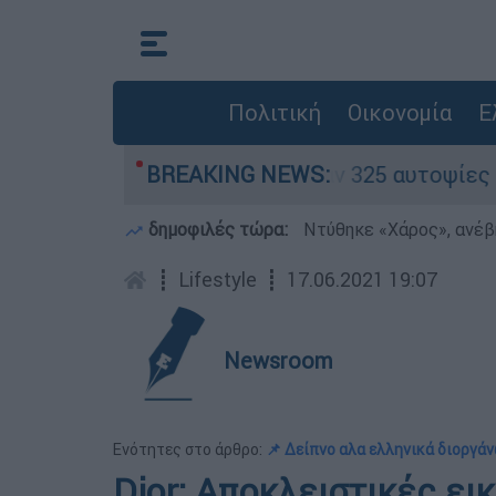
Πολιτική
Οικονομία
Ε
Ολοκληρώθηκαν 325 αυτοψίες στις πληγείσες περ
BREAKING NEWS:
δημοφιλές τώρα:
Ντύθηκε «Χάρος», ανέβ
┋
Lifestyle
┋
17.06.2021 19:07
Newsroom
Ενότητες στο άρθρο:
📌 Δείπνο αλα ελληνικά διοργάν
Dior: Αποκλειστικές ει