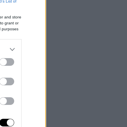
B’s List of
er and store
to grant or
ed purposes