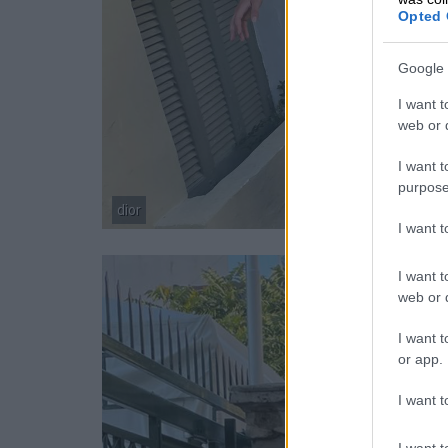
Opted 
Google 
I want t
web or d
I want t
purpose
dior
Copyright: Γεώργιος Παπαϊωάννου
I want 
I want t
web or d
I want t
or app.
I want t
I want t