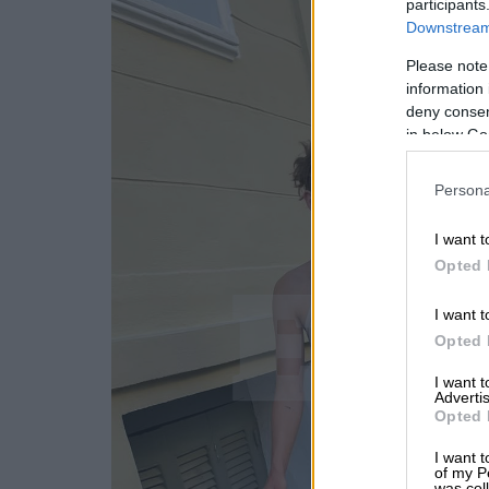
participants
Downstream 
Please note
information 
deny consent
in below Go
Persona
I want t
Opted 
I want t
Opted 
I want 
Advertis
Opted 
I want t
of my P
was col