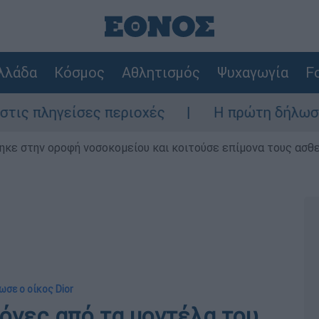
λλάδα
Κόσμος
Αθλητισμός
Ψυχαγωγία
Fo
ιοχές
Η πρώτη δήλωση της οικογένειας τ
ηκε στην οροφή νοσοκομείου και κοιτούσε επίμονα τους ασθ
ωσε ο οίκος Dior
κόνες από τα μοντέλα του