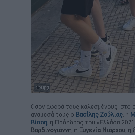
dior.jpg
Copyright: Γεώργιος Παπαϊωάννου
Όσον αφορά τους καλεσμένους, στο σ
ανάμεσά τους ο
Βασίλης Ζούλιας
, η
Μ
Βίσση
, η Πρόεδρος του «Ελλάδα 202
Βαρδινογιάννη
, η
Ευγενία Νιάρχου
, η