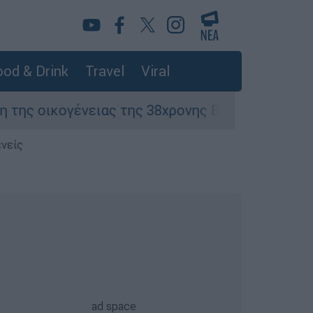
od & Drink
Travel
Viral
ης 38χρονης Βρετανίδας που δολοφονήθηκε στη
ενείς