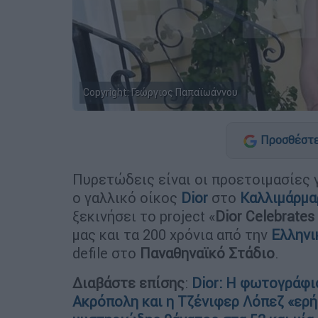
Copyright: Γεώργιος Παπαϊωάννου
Προσθέστε
Πυρετώδεις είναι οι προετοιμασίες 
ο γαλλικό οίκος
Dior
στο
Καλλιμάρμα
ξεκινήσει το project «
Dior Celebrates
μας και τα 200 χρόνια από την
Ελληνι
defile στο
Παναθηναϊκό Στάδιο
.
Διαβάστε επίσης
:
Dior: Η φωτογράφισ
Ακρόπολη και η Τζένιφερ Λόπεζ «ερή