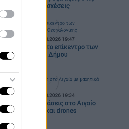
λληνοτουρκικές σχέσεις
ΟΣΠΑΣΜΑΤΑ...
|
06.08.2026 19:47
ΕΘ και Τούμπα στο επίκεντρο των
ιεκδικήσεων του Δήμου
εσσαλονίκης
ΟΣΠΑΣΜΑΤΑ...
|
06.08.2026 19:34
ουρκικές παραβιάσεις στο Αιγαίο
ε μαχητικά F-16 και drones