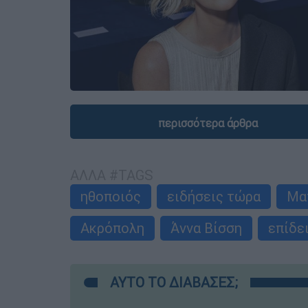
περισσότερα άρθρα
ΑΛΛΑ #TAGS
ηθοποιός
ειδήσεις τώρα
Μα
Ακρόπολη
Άννα Βίσση
επίδε
ΑΥΤΟ ΤΟ ΔΙΑΒΑΣΕΣ;