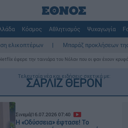
λλάδα
Κόσμος
Αθλητισμός
Ψυχαγωγία
Fo
ων
Μπαράζ προκλήσεων της Άγκυρας στο Αι
Netflix έφερε την ταινιάρα του Νόλαν που οι φαν έχουν κρυφό
Τελευταία νέα και ειδήσεις σχετικά με:
ΣΑΡΛΙΖ ΘΕΡΟΝ
Σινεμά
|
16.07.2026 07:40
Η «Οδύσσεια» έφτασε! Το