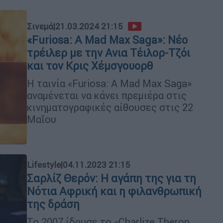
Σινεμά
|
21.03.2024 21:15
«Furiosa: A Mad Max Saga»: Νέο
τρέιλερ με την Ανια Τέιλορ-Τζόι
και τον Κρις Χέμσγουορθ
Η ταινία «Furiosa: A Mad Max Saga»
αναμένεται να κάνει πρεμιέρα στις
κινηματογραφικές αίθουσες στις 22
Μαΐου
Lifestyle
|
04.11.2023 21:15
Σαρλίζ Θερόν: Η αγάπη της για τη
Νότια Αφρική και η φιλανθρωπική
της δράση
Το 2007 ίδρυσε το «Charlize Theron