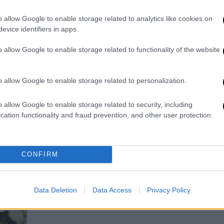
με 26χρονο και ήταν
καταπληκτικό»
o allow Google to enable storage related to analytics like cookies on
evice identifiers in apps.
Η 49χρονη ηθοποιός έδωσε μία
άκρως προσωπική συνέντευξη
o allow Google to enable storage related to functionality of the website
o allow Google to enable storage related to personalization.
o allow Google to enable storage related to security, including
Σινεμά
|
26.11.2024 23:00
cation functionality and fraud prevention, and other user protection.
Και η Σαρλίζ Θερόν θα
πρωταγωνιστήσει στη νέα ταινία
του Κρίστοφερ Νόλαν
CONFIRM
Είναι η πρώτη συνεργασία της
ηθοποιού με τον βραβευμένο με
Data Deletion
Data Access
Privacy Policy
Όσκαρ σκηνοθέτη