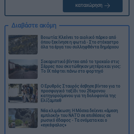
καταχώρηση
Διαβάστε ακόμη
Βοιωτία: Κλείνει το αιολικό πάρκο από
όπου ξεκίνησε η φωτιά - Στο στόχαστρο
όλα τα έργα του συλληφθέντα δημάρχου
Σοκαριστικό βίντεο από το τροχαίο στις
Σέρρες που σκοτώθηκαν μητέρα και γιος:
Το ΙΧ πέφτει πάνω στο φορτηγό
Ο Ερυθρός Σταυρός έσβησε βίντεο για το
προσφυγικό ταξίδι του 26χρονου
κατηγορούμενου για τη δολοφονία της
Ελίζαμπεθ
Νέα κλιμάκωση: Η Μόσχα δείχνει «άμεση
εμπλοκή» του ΝΑΤΟ σε επιθέσεις σε
ρωσικό έδαφος - Τα ονόματα και ο
«εγκέφαλος»