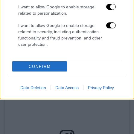
χαρακτήρισε «απίστευτο».
I want to allow Google to enable storage
Η ένταση κορυφώθηκε όταν ο πατέρας της
related to personalization.
προσπάθησε να αποκτήσει πρόσβαση σε
I want to allow Google to enable storage
περισσότερα όπλα
. Τότε, η μητέρα της τον
related to security, including authentication
πυροβόλησε θανάσιμα, ενώ τραυματίστηκε
functionality and fraud prevention, and other
και ο θείος της από εξοστρακισμό σφαίρας.
user protection.
«Είναι πράγματα που δεν μπορείς να
εξηγήσεις», σχολίασε.
CONFIRM
Data Deletion
Data Access
Privacy Policy