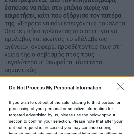
έσπευσε να πάει στο μπάνιο χωρίς να
χαιρετήσει, κάτι που εξόργισε τον πατέρα
της
. «Έπρεπε να πάω επειγόντως τουαλέτα.
Οπότε μπήκα τρέχοντας στο σπίτι για να
προλάβω, και εκείνος το εξέλαβε ως
αγένεια», ανέφερε, προσθέτοντας πως στη
χώρα της ο σεβασμός προς τους
μεγαλύτερους θεωρείται ιδιαίτερα
σημαντικός.
Η κατάσταση, ωστόσο, κλιμακώθηκε
Do Not Process My Personal Information
γρήγορα. «
Ήξερα ότι ήταν θυμωμένος μαζί
μου. Του ζήτησα να του πει ότι κοιμάμαι
If you wish to opt-out of the sale, sharing to third parties, or
όταν επιστρέψει
», είπε, περιγράφοντας τις
processing of your personal or sensitive information for
στιγμές φόβου που ακολούθησαν στο
targeted advertising by us, please use the below opt-out
δωμάτιό της. «Μπορούσα να καταλάβω το
section to confirm your selection. Please note that after your
opt-out request is processed you may continue seeing
επίπεδο του θυμού του από τον τρόπο που
interest-based ads based on personal information utilized by