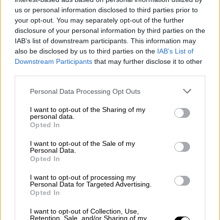
οδηγούσε. Απλώς ήξερα πως κάτι κακό θα
us or personal information disclosed to third parties prior to
συμβεί».
your opt-out. You may separately opt-out of the further
disclosure of your personal information by third parties on the
IAB’s list of downstream participants. This information may
also be disclosed by us to third parties on the
IAB’s List of
Downstream Participants
that may further disclose it to other
third parties.
Please note that this website/app uses one or more Google
Personal Data Processing Opt Outs
services and may gather and store information including but
not limited to your visit or usage behaviour. You may click to
I want to opt-out of the Sharing of my
personal data.
grant or deny consent to Google and its third-party tags to
Opted In
use your data for below specified purposes in below Google
consent section.
I want to opt-out of the Sale of my
Personal Data.
Opted In
View this post on Instagram
I want to opt-out of processing my
Personal Data for Targeted Advertising.
Opted In
I want to opt-out of Collection, Use,
Retention, Sale, and/or Sharing of my