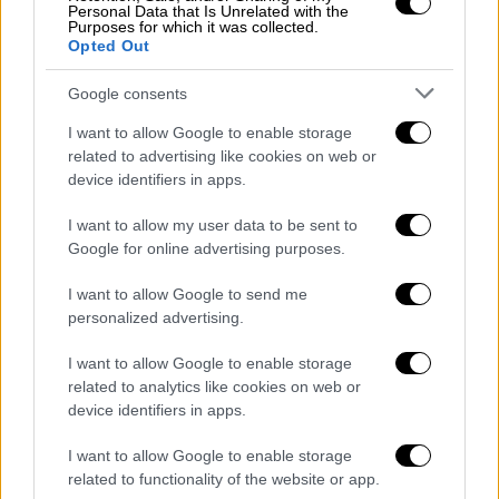
Personal Data that Is Unrelated with the
Purposes for which it was collected.
Opted Out
Google consents
Η ηθοποιός περιέγραψε στη συνέχεια τη
I want to allow Google to enable storage
δραματική εισβολή του πατέρα της στο
related to advertising like cookies on web or
σπίτι, ο οποίος –όπως είπε– άρχισε να
device identifiers in apps.
πυροβολεί μέσα από τις πόρτες. «
Το μήνυμα
ήταν ξεκάθαρο: “Θα σας σκοτώσω απόψε”
»,
I want to allow my user data to be sent to
Google for online advertising purposes.
σημείωσε χαρακτηριστικά.
I want to allow Google to send me
Σε μια απέλπιδα προσπάθεια να
personalized advertising.
προστατευτούν,
η μητέρα της πήρε όπλο από
χρηματοκιβώτιο και στάθηκε δίπλα στην
I want to allow Google to enable storage
κόρη της, κρατώντας την πόρτα κλειστή
.
related to analytics like cookies on web or
device identifiers in apps.
«Κρατούσαμε την πόρτα με τα σώματά μας»,
θυμήθηκε. Παρά τους πυροβολισμούς, καμία
I want to allow Google to enable storage
σφαίρα δεν τις τραυμάτισε, κάτι που η ίδια
related to functionality of the website or app.