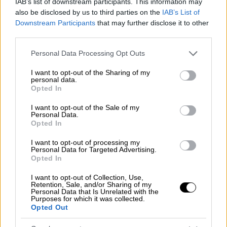
IAB’s list of downstream participants. This information may
τους.
also be disclosed by us to third parties on the
IAB’s List of
Downstream Participants
that may further disclose it to other
Πρώτη είναι η
Καλομοίρα
, η οποία κατέθεσε
third parties.
πρόταση για τραγούδι μαζί με τον
Μοχόμπι
,
Please note that this website/app uses one or more Google
Personal Data Processing Opt Outs
ο οποίος είναι βραβευμένος με δύο Grammy.
services and may gather and store information including but
Το τραγούδι θα είναι χορευτικό. Η
Joanne
, η
not limited to your visit or usage behaviour. You may click to
I want to opt-out of the Sharing of my
personal data.
νικήτρια του περσινού The Voice αναμένεται
grant or deny consent to Google and its third-party tags to
Opted In
use your data for below specified purposes in below Google
να καταθέσει μέχρι την Κυριακή δύο
consent section.
I want to opt-out of the Sale of my
τραγούδια, ένα dance και ένα ερωτικό.
Personal Data.
Opted In
Ο
Κωνσταντίνος Χριστοφόρου
, ο οποίος
είχε κάνει και πέρυσι μουσική πρόταση αλλά
I want to opt-out of processing my
Personal Data for Targeted Advertising.
δεν τα κατάφερε να προκριθεί, θα καταθέσει
Opted In
ένα dance τραγούδι. Ακόμη, ο
Νίκος Γκάνος
I want to opt-out of Collection, Use,
θα καταθέσει τρία χορευτικά τραγούδια.
Retention, Sale, and/or Sharing of my
Personal Data that Is Unrelated with the
Purposes for which it was collected.
Ο
Good Job Nicky
, ο γιος του Γιάννη Πάριου,
Opted Out
θα καταθέσει σήμερα ένα τραγούδι, το οποίο