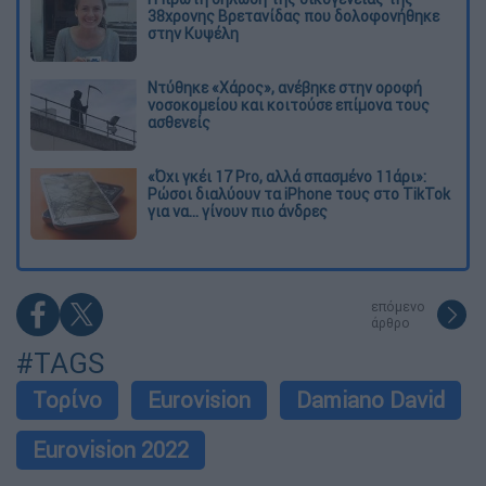
38χρονης Βρετανίδας που δολοφονήθηκε
στην Κυψέλη
Ντύθηκε «Χάρος», ανέβηκε στην οροφή
νοσοκομείου και κοιτούσε επίμονα τους
ασθενείς
«Όχι γκέι 17 Pro, αλλά σπασμένο 11άρι»:
Ρώσοι διαλύουν τα iPhone τους στο TikTok
για να... γίνουν πιο άνδρες
επόμενο
άρθρο
#TAGS
Τορίνο
Eurovision
Damiano David
Eurovision 2022