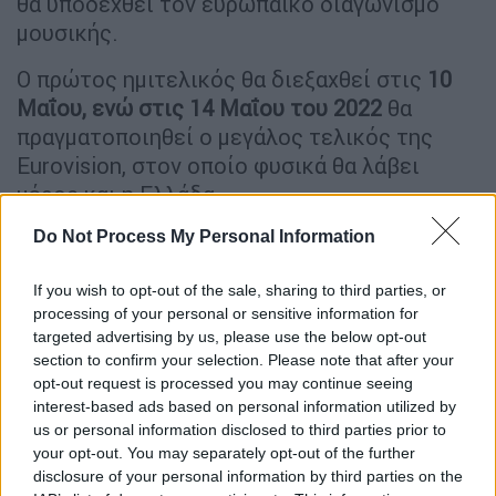
θα υποδεχθεί τον ευρωπαϊκό διαγωνισμό
μουσικής.
Ο πρώτος ημιτελικός θα διεξαχθεί στις
10
Μαΐου, ενώ στις 14 Μαΐου του 2022
θα
πραγματοποιηθεί ο μεγάλος τελικός της
Eurovision, στον οποίο φυσικά θα λάβει
μέρος και η Ελλάδα.
Do Not Process My Personal Information
View this post on Instagram
A post shared by Eurovision Song Contest
If you wish to opt-out of the sale, sharing to third parties, or
(@eurovision)
processing of your personal or sensitive information for
targeted advertising by us, please use the below opt-out
section to confirm your selection. Please note that after your
Ποιοι δηλώνουν συμμετοχή για την
opt-out request is processed you may continue seeing
ελληνική εκπροσώπηση
interest-based ads based on personal information utilized by
us or personal information disclosed to third parties prior to
your opt-out. You may separately opt-out of the further
Έξι είναι οι υποψήφιοι που έχουν ήδη
disclosure of your personal information by third parties on the
καταθέσει ή θα καταθέσουν τις προτάσεις