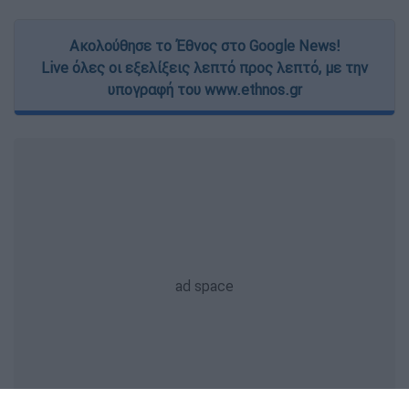
Ακολούθησε το Έθνος στο Google News!
Live όλες οι εξελίξεις λεπτό προς λεπτό, με την
υπογραφή του www.ethnos.gr