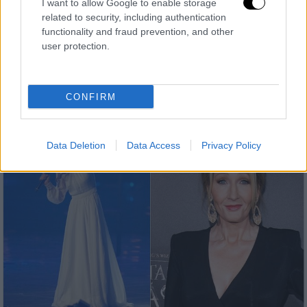
I want to allow Google to enable storage
σχόλιο - «Ό,τι καλύτερο έχουμε στην
related to security, including authentication
Ελλάδα»
functionality and fraud prevention, and other
user protection.
Όπως ήταν φυσικό, η απάντηση του Γιώργου
Καπουτζίδη δεν έμεινε ασχολίαστη από
τους χρήστες του Twitter
CONFIRM
Data Deletion
Data Access
Privacy Policy