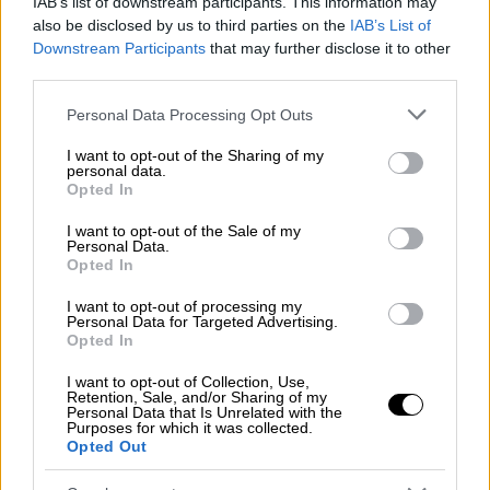
IAB’s list of downstream participants. This information may
also be disclosed by us to third parties on the
IAB’s List of
Downstream Participants
that may further disclose it to other
third parties.
Please note that this website/app uses one or more Google
Personal Data Processing Opt Outs
services and may gather and store information including but
not limited to your visit or usage behaviour. You may click to
I want to opt-out of the Sharing of my
personal data.
grant or deny consent to Google and its third-party tags to
Opted In
use your data for below specified purposes in below Google
consent section.
I want to opt-out of the Sale of my
Personal Data.
Opted In
Lifestyle
|
15.05.2022 11:19
Eurovision 2022 – Kalush Orchestra:
I want to opt-out of processing my
Personal Data for Targeted Advertising.
«Κάθε νίκη έχει σημασία για την
Opted In
Ουκρανία αυτές τις ημέρες»
I want to opt-out of Collection, Use,
Οι Kalush Orschestra σε δύο ημέρες θα
Retention, Sale, and/or Sharing of my
Personal Data that Is Unrelated with the
επιστρέψουν στην Ουκρανία κι όπως
Purposes for which it was collected.
τόνισαν στη συνέντευξη Τύπου «οι
Opted Out
ανησυχίες τους για τον πόλεμο δε