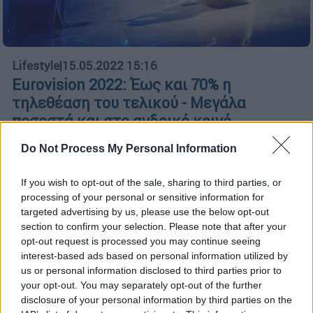
Lifestyle
|
15.05.2022 15:16
Eurovision 2022: Έως και 70% η
τηλεθέαση του τελικού - Μεγάλα
ποσοστά και στο ανδρικό κοινό
Η συντριπτική πλειοψηφία των τηλεθεατών
Do Not Process My Personal Information
συντονίστηκε με τη Δημόσια Τηλεόραση για
περισσότερες από τέσσερις ώρες και
If you wish to opt-out of the sale, sharing to third parties, or
παρέμεινε στην ΕΡΤ έως τις πρώτες
processing of your personal or sensitive information for
πρωινές ώρες όπου και ολοκληρώθηκε η
targeted advertising by us, please use the below opt-out
section to confirm your selection. Please note that after your
ψηφοφορία της Eurovision
opt-out request is processed you may continue seeing
interest-based ads based on personal information utilized by
us or personal information disclosed to third parties prior to
your opt-out. You may separately opt-out of the further
disclosure of your personal information by third parties on the