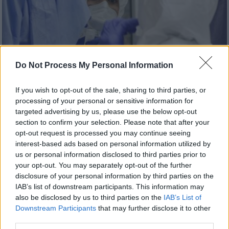
Do Not Process My Personal Information
If you wish to opt-out of the sale, sharing to third parties, or
processing of your personal or sensitive information for
targeted advertising by us, please use the below opt-out
Υγεία
|
11.06.2022 23:00
section to confirm your selection. Please note that after your
opt-out request is processed you may continue seeing
Ευλογιά των πιθήκων: Επιβεβαιώθηκε
interest-based ads based on personal information utilized by
και δεύτερο κρούσμα στην Ελλάδα
us or personal information disclosed to third parties prior to
Η ανακοίνωση του ΕΟΔΥ
your opt-out. You may separately opt-out of the further
disclosure of your personal information by third parties on the
IAB’s list of downstream participants. This information may
also be disclosed by us to third parties on the
IAB’s List of
Downstream Participants
that may further disclose it to other
third parties.