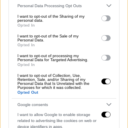
Please note that this website/app uses one or more Google
Personal Data Processing Opt Outs
services and may gather and store information including but
not limited to your visit or usage behaviour. You may click to
I want to opt-out of the Sharing of my
personal data.
grant or deny consent to Google and its third-party tags to
Opted In
use your data for below specified purposes in below Google
consent section.
I want to opt-out of the Sale of my
Personal Data.
Opted In
I want to opt-out of processing my
Personal Data for Targeted Advertising.
Opted In
Κόσμος
|
11.06.2022 23:00
I want to opt-out of Collection, Use,
Ουκρανία: Πιθανό να έχουν καταστραφεί
Retention, Sale, and/or Sharing of my
Personal Data that Is Unrelated with the
300.000 τόνοι σιτηρών από ρωσικούς
Purposes for which it was collected.
βομβαρδισμούς στο Μικολάιβ
Opted Out
Είχαν αποθηκευτεί 250.000-300.000 τόνοι
Google consents
σιτηρών, κυρίως σιταριού και καλαμποκιού
I want to allow Google to enable storage
related to advertising like cookies on web or
device identifiers in apps.