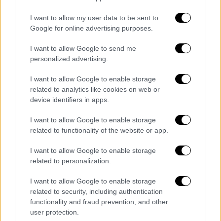
I want to allow my user data to be sent to
Google for online advertising purposes.
I want to allow Google to send me
personalized advertising.
I want to allow Google to enable storage
related to analytics like cookies on web or
device identifiers in apps.
I want to allow Google to enable storage
related to functionality of the website or app.
Αθλητισμός
|
11.06.2022 22:58
I want to allow Google to enable storage
related to personalization.
«Δεν έγινε χρήση δακρυγόνων» λέει η
Αστυνομία που κάνει λόγο για
I want to allow Google to enable storage
αναθυμιάσεις από φωτοβολίδες και
related to security, including authentication
καπνογόνα οπαδών του Ολυμπιακού
functionality and fraud prevention, and other
user protection.
Αρχικά δόθηκε η εντύπωση ότι έγινε χρήση