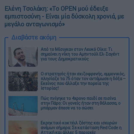
Ελένη Τσολάκη: «Το OPEN μού έδειξε
εμπιστοσύνη - Είναι μία δύσκολη χρονιά, με
μεγάλο ανταγωνισμό»
Διαβάστε ακόμη
Από το Μίσιγκαν στον Λευκό Οίκο: Τι
σημαίνει η νίκη του Αμπντούλ Ελ-Σαγέντ
για τους Δημοκρατικούς
O στρατηγός ήταν σχιζοφρενής, εμμονικός,
πλησίαζε τα 75 όταν τον αντάμωσε η δόξα –
Εκείνος που άλλαξε την πορεία της
Ιστορίας!
Πώς πνίγηκε το 4χρονο παιδί σε πισίνα
στην Πάρο: Οι γονείς ήταν στη θάλασσα, ο
μπάρμαν έπεσε να το σώσει
Εκρηκτικό κοκτέιλ ζέστης και ισχυρών
ανέμων σήμερα: Σε κατάσταση Red Code η
Αττική και άλλες 5 περιοχές