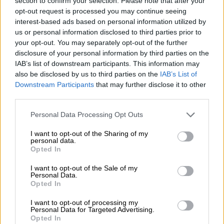
section to confirm your selection. Please note that after your
opt-out request is processed you may continue seeing
interest-based ads based on personal information utilized by
Ιταλία Γιουροβίζιον 2021
us or personal information disclosed to third parties prior to
your opt-out. You may separately opt-out of the further
disclosure of your personal information by third parties on the
LIFESTYLE
09.10.2021
09:45
IAB’s list of downstream participants. This information may
Eurovision: Στο Τορίνο ο τελικός του
also be disclosed by us to third parties on the
IAB’s List of
διαγωνισμού - Οι συμμετοχές για την
Downstream Participants
that may further disclose it to other
third parties.
ελληνική εκπροσώπηση
Eurovision: Στο Τορίνο ο τελικός του
Please note that this website/app uses one or more Google
Personal Data Processing Opt Outs
διαγωνισμού - Οι συμμετοχές για την
services and may gather and store information including but
not limited to your visit or usage behaviour. You may click to
I want to opt-out of the Sharing of my
ελληνική εκπροσώπηση
personal data.
grant or deny consent to Google and its third-party tags to
Opted In
use your data for below specified purposes in below Google
Ο λόγος ήταν, όπως αναφέρεται στο
consent section.
I want to opt-out of the Sale of my
δημοσίευμα, καθαρά συναισθηματικός, καθώς
Personal Data.
το προηγούμενο διάστημα υπήρξαν άνθρωποι
Opted In
μέσα από τον κρατικό φορέα (όχι από το
I want to opt-out of processing my
γραφείο Τύπου) που την έκαναν να αισθανθεί
Personal Data for Targeted Advertising.
Opted In
ότι δεν στηρίζουν την επιλογή της και