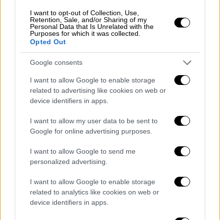
προτιμούσαν να προωθήσουν μια πιο
I want to opt-out of Collection, Use,
Retention, Sale, and/or Sharing of my
φρέσκια και νεανική προσέγγιση, όπως πέρσι
Personal Data that Is Unrelated with the
Purposes for which it was collected.
με τη Stefania.
Opted Out
Οι
υπόλοιπες προτάσεις για την
Google consents
εκπροσώπηση σύμφωνα με ρεπορτάζ είναι οι
I want to allow Google to enable storage
εξής
: Η
Joanne
, η νικήτρια του περσινού The
related to advertising like cookies on web or
Voice αναμένεται να καταθέσει δύο
device identifiers in apps.
τραγούδια, ένα dance και ένα ερωτικό.
Ο
Κωνσταντίνος Χριστοφόρου
, ο οποίος
I want to allow my user data to be sent to
Google for online advertising purposes.
είχε κάνει και πέρυσι μουσική πρόταση αλλά
δεν τα κατάφερε να προκριθεί, συμμετέχει
I want to allow Google to send me
με ένα dance τραγούδι. Ο
Νίκος
personalized advertising.
Γκάνος
συμμετέχει με τρία χορευτικά
I want to allow Google to enable storage
τραγούδια και ο
Good Job Nicky
, ο γιος του
related to analytics like cookies on web or
Γιάννη Πάριου, με μια δυνατή μπαλάντα.
device identifiers in apps.