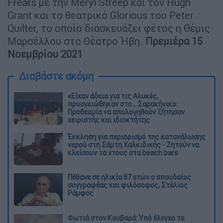
Frears με την Meryl Streep και τον Hugh
Grant και το θεατρικό Glorious του Peter
Quilter, το οποίο διασκευάζει φέτος η Θέμις
Μαρσέλλου στο Θέατρο Ήβη.
Πρεμιέρα 15
Νοεμβρίου 2021
Διαβάστε ακόμη
«Είχαν άδεια για τις Αλυκές,
προσγειώθηκαν στο... Σαρακήνικο:
Προθεσμία να απολογηθούν ζήτησαν
χειριστής και ιδιοκτήτης
Έκκληση για περιορισμό της κατανάλωσης
νερού στη Σάρτη Χαλκιδικής - Ζητούν να
κλείσουν τα ντους στα beach bars
Πέθανε σε ηλικία 87 ετών ο σπουδαίος
συγγραφέας και φιλόσοφος, Στέλιος
Ράμφος
Φωτιά στον Κουβαρά: Υπό έλεγχο το