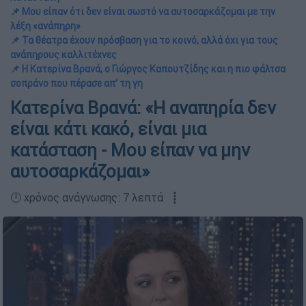
📌 Μου είπαν ότι δεν είναι σωστό να αυτοσαρκάζομαι με την
λέξη «ανάπηρη»
📌 Τα θέατρα έχουν πρόσβαση για το κοινό, αλλά όχι για τους
ανάπηρους καλλιτέχνες
📌 Η Κατερίνα Βρανά, ο Γιώργος Καπουτζίδης και η πιο φάλτσα
σοπράνο που πέρασε απ’ τη γη
Κατερίνα Βρανά: «Η αναπηρία δεν
είναι κάτι κακό, είναι μια
κατάσταση - Μου είπαν να μην
αυτοσαρκάζομαι»
🕛 χρόνος ανάγνωσης: 7 λεπτά ┋