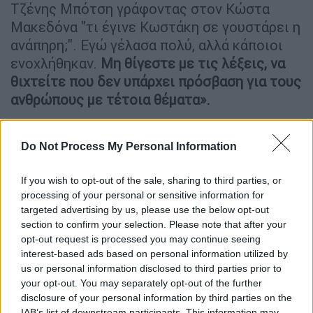
Τζένης Μπότση γράφοντας στον Κώστα
Μακεδόνα "τι έγινε Κωστάκη σε γουστάρει η
ανάπηρη;". Εγώ γέλασα πολύ, αλλά κάποιοι
ενοχλήθηκαν.
Μη θίγεστε με τις λέξεις, να
θιχτείτε που δεν υπάρχει πρόσβαση για τους
ανθρώπους με τέτοια θέματα».
«Είμαστε φοβερά καχύποπτοι ως λαός. Οι
Έλληνες πιστεύουν ότι κάποιος πάντα πάει
Do Not Process My Personal Information
να τους τη φέρει, περισσότερο από
If you wish to opt-out of the sale, sharing to third parties, or
κάποιους άλλους λαούς. Πολλή καχυποψία
processing of your personal or sensitive information for
και το "τι θα πει ο κόσμος". Έλεος πρέπει να
targeted advertising by us, please use the below opt-out
το ξεπεράσουμε αυτό. Δεν έχουμε κανένα
section to confirm your selection. Please note that after your
αυτοσαρκασμό, έχουμε απίστευτη
opt-out request is processed you may continue seeing
σοβαροφάνεια. Και δεν δέχονται ότι μπορείς
interest-based ads based on personal information utilized by
us or personal information disclosed to third parties prior to
να κάνεις κι άλλα πράγματα. Οι Έλληνες
your opt-out. You may separately opt-out of the further
έχουμε πολύ καλό χιούμορ, αλλά εμείς
disclosure of your personal information by third parties on the
επαγγελματίες πολλές φορές καταφεύγουμε
IAB’s list of downstream participants. This information may