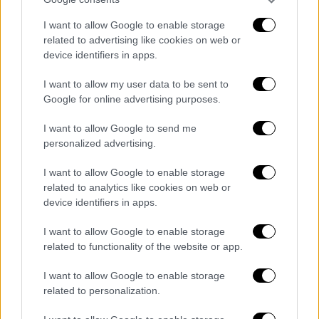
με τον Γιώργο Καπουτζίδη. Τιμή μου και χαρά
I want to allow Google to enable storage
μου. Θα κάνουμε στο θέατρο την ταινία
related to advertising like cookies on web or
Florence, με την Μέριλ Στριπ και τον Χιου
device identifiers in apps.
Γκραντ. Είναι η πρώτη φορά που κάνω
I want to allow my user data to be sent to
θέατρο σε αυτή τη σωματική κατάσταση. Τα
Google for online advertising purposes.
θέατρα έχουν πρόσβαση για το κοινό, αλλά
δεν έχουν για τους ανάπηρους καλλιτέχνες.
I want to allow Google to send me
Εγώ δεν μπορώ να ανέβω στη σκηνή. Οι
personalized advertising.
παραγωγοί θα μου φτιάξουν καμαρίνι πάνω
I want to allow Google to enable storage
στη σκηνή. Δύο μήνες κάνω μόνο τραγούδι
related to analytics like cookies on web or
για να πω παράφωνα τα τραγούδια της
device identifiers in apps.
παράστασης. Δεν θέλω να βαλτώσω και κάνω
I want to allow Google to enable storage
κάτι έξω από τα νερά μου. Τρέμει η ψυχή
related to functionality of the website or app.
μου. Τραγουδάω άριες» είπε η
Κατερίνα
Βρανά.
I want to allow Google to enable storage
related to personalization.
Η Κατερίνα Βρανά, ο Γιώργος