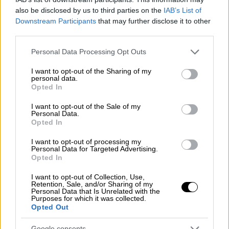
στο εύκολο χιούμορ για να κερδίσουμε το
also be disclosed by us to third parties on the
IAB’s List of
Downstream Participants
that may further disclose it to other
κοινό. ».
third parties.
Please note that this website/app uses one or more Google
Personal Data Processing Opt Outs
services and may gather and store information including but
not limited to your visit or usage behaviour. You may click to
I want to opt-out of the Sharing of my
personal data.
grant or deny consent to Google and its third-party tags to
Opted In
use your data for below specified purposes in below Google
consent section.
I want to opt-out of the Sale of my
Personal Data.
Opted In
I want to opt-out of processing my
Personal Data for Targeted Advertising.
Opted In
Τα θέατρα έχουν πρόσβαση για το
I want to opt-out of Collection, Use,
Retention, Sale, and/or Sharing of my
κοινό, αλλά όχι για τους ανάπηρους
Personal Data that Is Unrelated with the
Purposes for which it was collected.
καλλιτέχνες
Opted Out
«Θα κάνω θέατρο. Θα παίξω σε ένα θεατρικό
Google consents