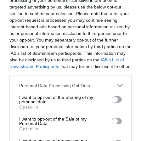
processing of your personal or sensitive information for
συναντήσεων που είχε ο πρωθυπουργός στη
targeted advertising by us, please use the below opt-out
Θεσσαλονίκη, με εκπροσώπους ανωνύμων
section to confirm your selection. Please note that after your
opt-out request is processed you may continue seeing
εταιρειών που υλοποιούν μεγάλα
interest-based ads based on personal information utilized by
αναπτυξιακά projects στην πόλη
us or personal information disclosed to third parties prior to
your opt-out. You may separately opt-out of the further
disclosure of your personal information by third parties on the
IAB’s list of downstream participants. This information may
also be disclosed by us to third parties on the
IAB’s List of
Downstream Participants
that may further disclose it to other
third parties.
Please note that this website/app uses one or more Google
Personal Data Processing Opt Outs
services and may gather and store information including but
not limited to your visit or usage behaviour. You may click to
I want to opt-out of the Sharing of my
personal data.
grant or deny consent to Google and its third-party tags to
Opted In
use your data for below specified purposes in below Google
consent section.
I want to opt-out of the Sale of my
Personal Data.
Opted In
Κόσμος
|
03.09.2020 22:36
I want to opt-out of processing my