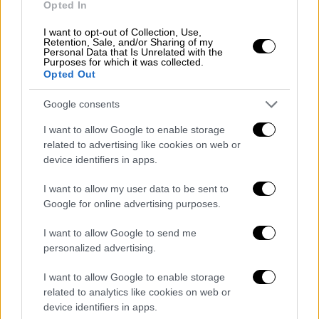
Opted In
εκπομπές της ελληνικής τηλεόρασης όπως
το «
Super Idol
», το «
Dream Show
» και το
I want to opt-out of Collection, Use,
Retention, Sale, and/or Sharing of my
«
Ελλάδα Έχεις Ταλέντο
». Κατά τη διάρκεια
Personal Data that Is Unrelated with the
αυτής της περιόδου συνέχισε να εργάζεται
Purposes for which it was collected.
Opted Out
ως μάνατζερ αρκετών Ελλήνων
τραγουδιστών και ηθοποιών.
Google consents
I want to allow Google to enable storage
related to advertising like cookies on web or
device identifiers in apps.
I want to allow my user data to be sent to
Google for online advertising purposes.
I want to allow Google to send me
personalized advertising.
I want to allow Google to enable storage
related to analytics like cookies on web or
device identifiers in apps.