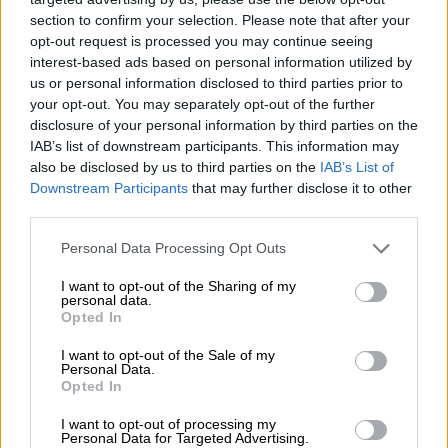
στην Αθήνα
και οι γονείς του είναι ο
section to confirm your selection. Please note that after your
Παναγιώτης και η Αλίκη Ψινάκη.
Μεγάλωσε
opt-out request is processed you may continue seeing
στις Φιλιππίνες
και στις ΗΠΑ. Ο πατέρας
interest-based ads based on personal information utilized by
του διέθετε εργοστάσιο ηλεκτρονικών
us or personal information disclosed to third parties prior to
ειδών. Στο Ηνωμένο Βασίλειο, σπούδασε
your opt-out. You may separately opt-out of the further
disclosure of your personal information by third parties on the
διεθνή επιχειρηματική δραστηριότητα και
IAB’s list of downstream participants. This information may
μάρκετινγκ και πήρε μεταπτυχιακό δίπλωμα
also be disclosed by us to third parties on the
IAB’s List of
και στα δύο. Στην αρχή της καριέρας
Downstream Participants
that may further disclose it to other
του εργάστηκε ως μοντέλο μόδας.
third parties.
Ακολούθως ασχολήθηκε με τη συγγραφή
Please note that this website/app uses one or more Google
Personal Data Processing Opt Outs
σεναρίου για μια ελληνική τηλεοπτική σειρά.
services and may gather and store information including but
not limited to your visit or usage behaviour. You may click to
I want to opt-out of the Sharing of my
Στη συνέχεια,
ανέλαβε μάνατζερ του Σάκη
personal data.
grant or deny consent to Google and its third-party tags to
Opted In
Ρουβά
. Μετά το τέλος της 16χρονης
use your data for below specified purposes in below Google
consent section.
συνεργασίας του με τον τραγουδιστή,
I want to opt-out of the Sale of my
Personal Data.
αποφάσισε να διαχειριστεί τη δική του
Opted In
καριέρα στο χώρο της ψυχαγωγίας και
I want to opt-out of processing my
εμφανίστηκε ως κριτής σε τηλεοπτικές
Personal Data for Targeted Advertising.