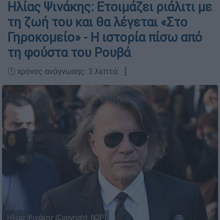
Ηλίας Ψινάκης: Ετοιμάζει ριάλιτι με
τη ζωή του και θα λέγεται «Στο
Γηροκομείο» - Η ιστορία πίσω από
τη φούστα του Ρουβά
🕛 χρόνος ανάγνωσης: 3 λεπτά ┋
Ηλίας Ψινάκης (Copyright: NDP)