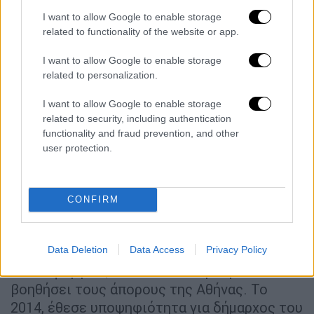
View this post on Instagram
I want to allow Google to enable storage
related to functionality of the website or app.
I want to allow Google to enable storage
related to personalization.
I want to allow Google to enable storage
related to security, including authentication
functionality and fraud prevention, and other
Το 2010 ξεκίνησε την ενασχόληση του με την
user protection.
πολιτική και εξελέγη δημοτικός σύμβουλος
στον Δήμο Αθηναίων με τον συνδυασμό του
Νικήτα Κακλαμάνη. Εκτός από την
CONFIRM
προσπάθεια προώθησης μιας ευνοϊκής
εικόνας της Αθήνας στην Ελλάδα και το
Data Deletion
Data Access
Privacy Policy
εξωτερικό, υποστήριξε το έργο «Για ένα
πιάτο φαγητό», που σχεδιάστηκε για να
βοηθήσει τους άπορους της Αθήνας. Το
2014, έθεσε υποψηφιότητα για δήμαρχος του