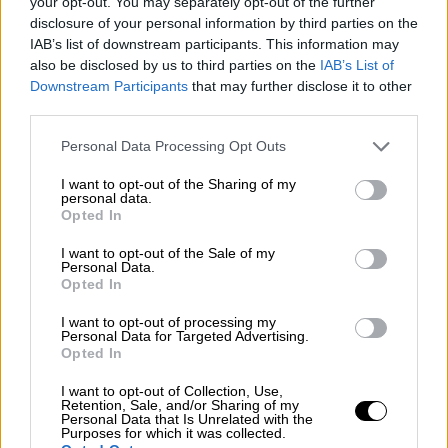
your opt-out. You may separately opt-out of the further
γνωστά νυχτερινά κέντρα της εποχής όπως
disclosure of your personal information by third parties on the
το «Villa Mercedes», ενώ τα καλοκαίρια τους
IAB’s list of downstream participants. This information may
also be disclosed by us to third parties on the
IAB’s List of
τα περνούσαν μαζί στη Χαλκιδική, όπου ο
Downstream Participants
that may further disclose it to other
Αντώνης Κανάκης διατηρούσε και γνωστό
third parties.
beach bar. Οι φωτογραφίες με τους δύο
Please note that this website/app uses one or more Google
Personal Data Processing Opt Outs
παρουσιαστές και το στέλεχος του ΑΝΤ1 να
services and may gather and store information including but
παίζουν ρακέτες στην παραλία της
not limited to your visit or usage behaviour. You may click to
I want to opt-out of the Sharing of my
personal data.
Χανιώτης τούς έβγαλαν και το παρατσούκλι
grant or deny consent to Google and its third-party tags to
Opted In
της παρέας των «Τάκα τούκα».
use your data for below specified purposes in below Google
consent section.
I want to opt-out of the Sale of my
Personal Data.
Opted In
I want to opt-out of processing my
Personal Data for Targeted Advertising.
Opted In
I want to opt-out of Collection, Use,
Retention, Sale, and/or Sharing of my
Personal Data that Is Unrelated with the
Purposes for which it was collected.