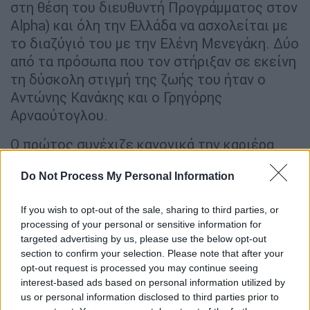
στη θέση του διευθυντή Προγράμματος στον
Alpha) και όλη την Ελλάδα να ασχολείται με
το διαζύγιό του με την Ελένη Μενεγάκη. Δύο
από τα πρόσωπα που τον στήριξαν σε εκείνη
τη δύσκολη στιγμή της ζωής του ήταν ο
Αντώνης Κανάκης και ο Γρηγόρης
Αρναούτογλου.
Ο πρώτος συνέχιζε κανονικά την καριέρα
του στον ΑΝΤ1, ενώ ο δεύτερος ανήκε
Do Not Process My Personal Information
ακόμη στο δυναμικό του Mega. Μετά τον
χωρισμό του με την παρουσιάστρια, ο
If you wish to opt-out of the sale, sharing to third parties, or
Γιάννης Λάτσιος αρχίζει μια πιο εξωστρεφή
processing of your personal or sensitive information for
κοινωνική ζωή, με συνοδοιπόρους μεταξύ
targeted advertising by us, please use the below opt-out
άλλων τους δύο παρουσιαστές. Στην αρχή
section to confirm your selection. Please note that after your
της προηγούμενης δεκαετίας ο
opt-out request is processed you may continue seeing
interest-based ads based on personal information utilized by
φωτογραφικός φακός συνέλαβε πολλές
us or personal information disclosed to third parties prior to
φορές τους τρεις τους να διασκεδάζουν σε