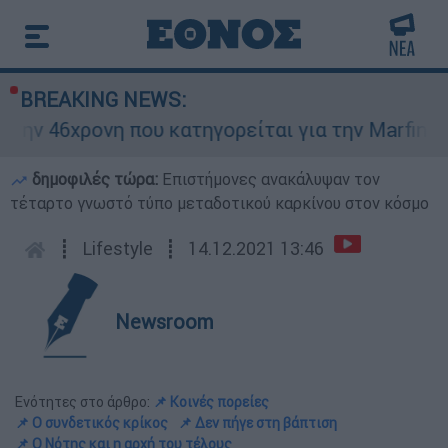
BREAKING NEWS:
ονη που κατηγορείται για την Marfin
Η ΕΛ
δημοφιλές τώρα:
Επιστήμονες ανακάλυψαν τον
τέταρτο γνωστό τύπο μεταδοτικού καρκίνου στον κόσμο
┋
Lifestyle
┋
14.12.2021 13:46
Newsroom
Ενότητες στο άρθρο:
📌 Κοινές πορείες
📌 Ο συνδετικός κρίκος
📌 Δεν πήγε στη βάπτιση
📌 Ο Νότης και η αρχή του τέλους