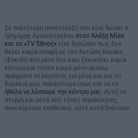
Σε παλιότερη συνέντευξη που είχε δώσει ο
Γρηγόρης Αρναούτογλου
στον Αλέξη Μίχα
και το «TV Έθνος»
είχε δηλώσει πως δεν
θέλει καµία επαφή µε τον Αντώνη Κανάκη.
«Επειδή από µένα δεν έχει ξεκινήσει καµία
κόντρα και τόσον καιρό µόνο ακούω
πράγµατα να λέγονται για µένα και για τη
δουλειά µου, παλαιότερα ίσως και να το
ήθελα να λύσουμε την κόντρα μας.
Αυτή τη
στιγµή και µετά από τόσες απρόκλητες,
συνεχόµενες επιθέσεις, ούτε κατά διάνοια».