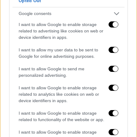
Opted Out
Google consents
Το 2013 ο Γιάννης Λάτσιος αποφασίζει τη
I want to allow Google to enable storage
μεταγραφή του Αρναούτογλου στον ΑΝΤ1
related to advertising like cookies on web or
και μάλιστα με την εκπομπή «Καρντάσιανς»
device identifiers in apps.
στη late night ζώνη του σταθμού, όπου μέχρι
I want to allow my user data to be sent to
τότε κυρίαρχος ήταν ο Αντώνης Κανάκης με
Google for online advertising purposes.
τους «Ράδιο Αρβύλα». Σύμφωνα με
I want to allow Google to send me
δημοσιεύματα εκείνης της εποχής, ο «Mr
personalized advertising.
Αρβύλα» δεν είδε με καλό μάτι την έλευση
του Γρηγόρη στο Μαρούσι και μάλιστα στη
I want to allow Google to enable storage
συγκεκριμένη ζώνη. Οι κοινές έξοδοι των
related to analytics like cookies on web or
device identifiers in apps.
δύο παρουσιαστών αρχίζουν να αραιώνουν,
χωρίς αυτό βέβαια να σημαίνει τότε κάτι.
I want to allow Google to enable storage
related to functionality of the website or app.
Δεν πήγε στη βάπτιση
I want to allow Google to enable storage
Τον Ιούλιο του 2014, ο Γρηγόρης