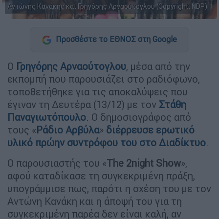
Αντώνης Κανάκης και Γρηγόρης Αρναούτογλου (Copyright: NDP)
Προσθέστε το ΕΘΝΟΣ στη Google
O
Γρηγόρης Αρναούτογλου
, μέσα από την
εκπομπή που παρουσιάζει στο ραδιόφωνο,
τοποθετήθηκε για τις αποκαλύψεις που
έγιναν τη Δευτέρα (13/12) με τον
Στάθη
Παναγιωτόπουλο
. Ο δημοσιογράφος από
τους «
Ράδιο Αρβύλα
»
διέρρευσε ερωτικό
υλικό πρώην συντρόφου του στο Διαδίκτυο
.
Ο παρουσιαστής του «
The 2night Show
»,
αφού καταδίκασε τη συγκεκριμένη πράξη,
υπογράμμισε πως, παρότι η σχέση του με τον
Αντώνη Κανάκη και η άποψή του για τη
συγκεκριμένη παρέα δεν είναι καλή, αν