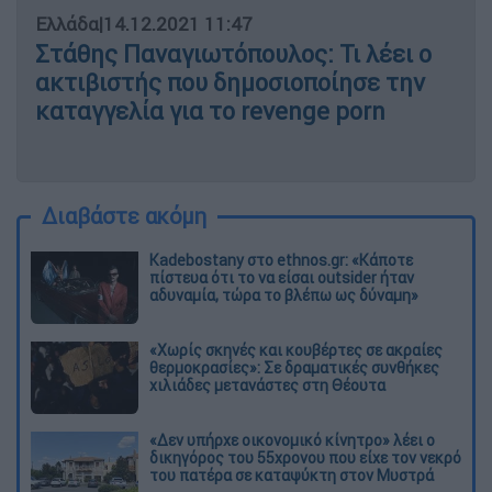
Ελλάδα
|
14.12.2021 11:47
Στάθης Παναγιωτόπουλος: Τι λέει ο
ακτιβιστής που δημοσιοποίησε την
καταγγελία για το revenge porn
Διαβάστε ακόμη
Kadebostany στο ethnos.gr: «Κάποτε
πίστευα ότι το να είσαι outsider ήταν
αδυναμία, τώρα το βλέπω ως δύναμη»
«Χωρίς σκηνές και κουβέρτες σε ακραίες
θερμοκρασίες»: Σε δραματικές συνθήκες
χιλιάδες μετανάστες στη Θέουτα
«Δεν υπήρχε οικονομικό κίνητρο» λέει ο
δικηγόρος του 55χρονου που είχε τον νεκρό
του πατέρα σε καταψύκτη στον Μυστρά