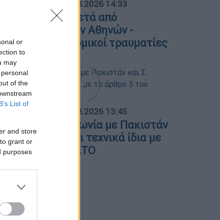
ΟΣΠΑΣΜΑΤΑ...
|
09.08.2026 14:33
οβαρό τροχαίο μετά από
ναστροφή ΙΧ στην Αθηνών -
ουνίου - 2 αστυνομικοί τραυματίες
sonal or
ection to
ou may
 personal
out of the
 downstream
B’s List of
ΟΣΠΑΣΜΑΤΑ...
|
09.08.2026 13:45
. Φιντάν: Η συμφωνία με Πακιστάν
er and store
ι Σ. Αραβία είναι τεχνικά ίδια με
to grant or
ο άρθρο 5 του ΝΑΤΟ
ed purposes