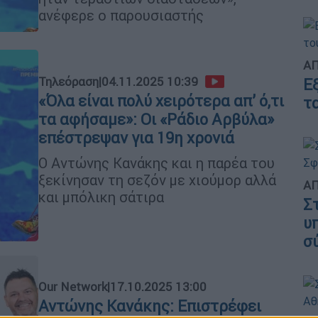
ανέφερε ο παρουσιαστής
ΑΠ
Τηλεόραση
|
04.11.2025 10:39
Ε
«Όλα είναι πολύ χειρότερα απ’ ό,τι
τ
τα αφήσαμε»: Οι «Ράδιο Αρβύλα»
επέστρεψαν για 19η χρονιά
Ο Αντώνης Κανάκης και η παρέα του
ξεκίνησαν τη σεζόν με χιούμορ αλλά
ΑΠ
και μπόλικη σάτιρα
Σ
υ
σ
Our Network
|
17.10.2025 13:00
Αντώνης Κανάκης: Επιστρέφει