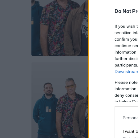
Do Not Pr
If you wish 
sensitive in
confirm you
continue se
information 
further disc
participants
Downstream 
Please note
information 
deny consent
in below Go
Persona
I want t