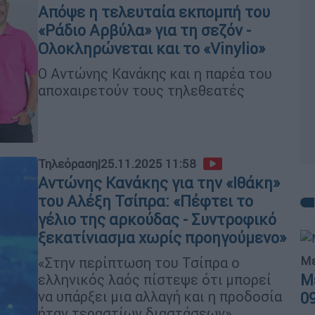
Απόψε η τελευταία εκπομπή του
«Ράδιο Αρβύλα» για τη σεζόν -
Ολοκληρώνεται και το «Vinylio»
Ο Αντώνης Κανάκης και η παρέα του
αποχαιρετούν τους τηλεθεατές
Τηλεόραση
|
25.11.2025 11:58
Αντώνης Κανάκης για την «Ιθάκη»
του Αλέξη Τσίπρα: «Πέφτει το
γέλιο της αρκούδας - Συντροφικό
ξεκατίνιασμα χωρίς προηγούμενο»
Με
«Στην περίπτωση του Τσίπρα ο
Μ
ελληνικός λαός πίστεψε ότι μπορεί
να υπάρξει μια αλλαγή και η προδοσία
0
ήταν τεραστίων διαστάσεων»,