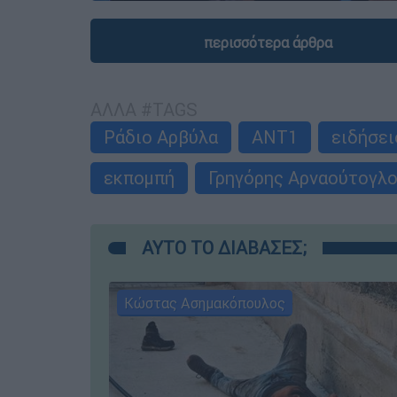
περισσότερα άρθρα
ΑΛΛΑ #TAGS
Ράδιο Αρβύλα
ΑΝΤ1
ειδήσει
εκπομπή
Γρηγόρης Αρναούτογλ
ΑΥΤΟ ΤΟ ΔΙΑΒΑΣΕΣ;
Κώστας Ασημακόπουλος