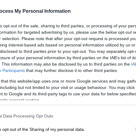
στον ΑΝΤ1 με τρεις εκπομπές – Η
ΑΠ
ημερομηνία και ο Άδωνις
Σ
ocess My Personal Information
Γεωργιάδης στο trailer
α
Σ
to opt-out of the sale, sharing to third parties, or processing of your per
Πότε επιστρέφουν ο Αντώνης
formation for targeted advertising by us, please use the below opt-out s
Κανάκης και η παρέα του;
r selection. Please note that after your opt-out request is processed y
eing interest-based ads based on personal information utilized by us or
disclosed to third parties prior to your opt-out. You may separately opt-
losure of your personal information by third parties on the IAB’s list of
. This information may also be disclosed by us to third parties on the
IA
ΑΠ
Participants
that may further disclose it to other third parties.
Τηλεόραση
|
16.10.2025 13:08
X
 that this website/app uses one or more Google services and may gath
Το πρώτο τρέιλερ και η
κα
including but not limited to your visit or usage behaviour. You may click 
ημερομηνία της πρεμιέρας για τη
τ
 to Google and its third-party tags to use your data for below specifi
νέα σεζόν του «Ράδιο Αρβύλα»
ogle consent section.
Ο Αντώνης Κανάκης και η παρέα του
επιστρέφουν μέσα από τη συχνότητα
l Data Processing Opt Outs
του ΑΝΤ1
o opt-out of the Sharing of my personal data.