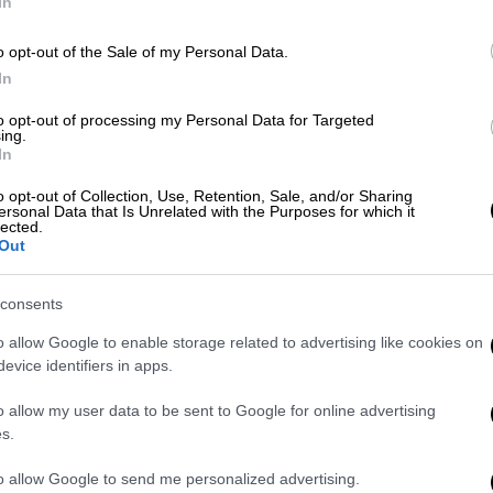
In
o opt-out of the Sale of my Personal Data.
In
Τηλεόραση
|
09.10.2025 12:18
Οι «Ράδιο Αρβύλα» επιστρέφουν
to opt-out of processing my Personal Data for Targeted
ing.
για 19η χρονιά από τη συχνότητα
In
του ΑΝΤ1 - Η ανακοίνωση του
καναλιού
o opt-out of Collection, Use, Retention, Sale, and/or Sharing
ersonal Data that Is Unrelated with the Purposes for which it
lected.
Ο Αντώνης Κανάκης και η παρέα του
Out
στην αγαπημένη συνήθεια των
τηλεθεατών
consents
o allow Google to enable storage related to advertising like cookies on
evice identifiers in apps.
o allow my user data to be sent to Google for online advertising
s.
Ελλάδα
|
11.08.2025 17:45
Πέθανε ο Λευτέρης Κορδιάος -
to allow Google to send me personalized advertising.