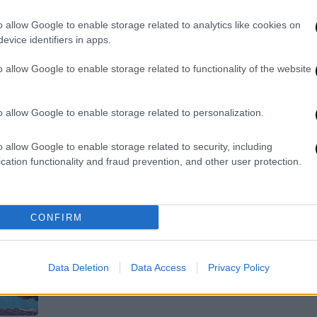
Συγκινητικό το «αντίο» Κανάκη
o allow Google to enable storage related to analytics like cookies on
Το μήνυμα του παρουσιαστή ραγίζει
evice identifiers in apps.
καρδιές
o allow Google to enable storage related to functionality of the website
o allow Google to enable storage related to personalization.
o allow Google to enable storage related to security, including
cation functionality and fraud prevention, and other user protection.
Our Network
|
20.07.2025 13:00
Δύσκολα τα πράγματα: Τι
συμβαίνει με τον Αντώνη Κανάκη;
CONFIRM
Τι συμβαίνει με τον πασίγνωστο
παρουσιαστη;
Data Deletion
Data Access
Privacy Policy