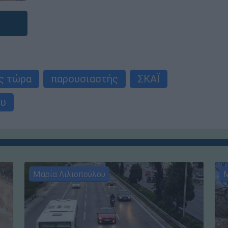
ς τώρα
παρουσιαστής
ΣΚΑΪ
ου
Μαρία Λιλιοπούλου
Μ