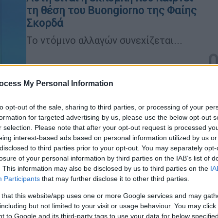
τη θέση του Buongiorno της Φαίης
Σκορδά
Το ντόμινο αλλαγών συνεχίζεται...
ocess My Personal Information
Πολιτική
|
01.07.2026 16:29
Γιατί η ΝΔ ζητά την διαγραφή
to opt-out of the sale, sharing to third parties, or processing of your per
formation for targeted advertising by us, please use the below opt-out s
Σγουρού - Μετωπική με ΠΑΣΟΚ για
r selection. Please note that after your opt-out request is processed y
τα «μάτια» του μεσαίου χώρου
eing interest-based ads based on personal information utilized by us or
disclosed to third parties prior to your opt-out. You may separately opt-
Ο Παύλος Μαρινάκης κάλεσε τον κ.
losure of your personal information by third parties on the IAB’s list of
Ανδρουλάκη καθώς και τις
. This information may also be disclosed by us to third parties on the
IA
δημοσιογραφικές ενώσεις να δουν
Participants
that may further disclose it to other third parties.
βίντεο που ανήρτησε ο Σταμάτης
 that this website/app uses one or more Google services and may gath
Ζαχαρός
including but not limited to your visit or usage behaviour. You may click 
 to Google and its third-party tags to use your data for below specifi