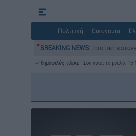
Πολιτική
Οικονομία
Ελ
ά F-16
Σοκαριστική καταγγελία ΠΟΕΔΗΝ γι
BREAKING NEWS:
δημοφιλές τώρα:
Σου καίει το μυαλό: Το 