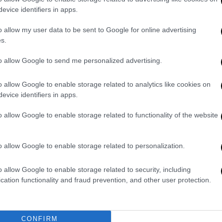
ε
evice identifiers in apps.
Τα σενάρια που αποκλείστηκαν για
την περίεργη οσμή αερίου στην
o allow my user data to be sent to Google for online advertising
Αττική
s.
to allow Google to send me personalized advertising.
ΑΠ
Δ
Τηλεόραση
|
11.05.2026 15:10
o allow Google to enable storage related to analytics like cookies on
δ
evice identifiers in apps.
ΑΝΤ1: Ξεκίνησαν τα γυρίσματα για
Θ
τη νέα εκπομπή «Extreme
o allow Google to enable storage related to functionality of the website
Makeover: Home Edition» - Τα
πρώτα στιγμιότυπα
o allow Google to enable storage related to personalization.
Ο Σπύρος Σούλης και οι συνεργάτες
ΑΠ
του σήκωσαν τα μανίκια και
o allow Google to enable storage related to security, including
Τ
ξεκίνησαν τα γκρεμίσματα… και τα
cation functionality and fraud prevention, and other user protection.
μ
γυρίσματα
CONFIRM