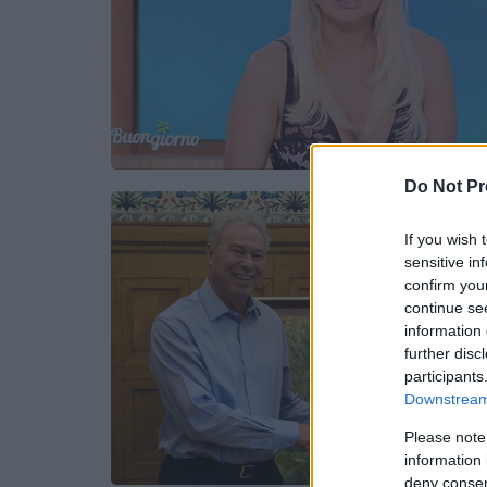
Do Not Pr
If you wish 
sensitive in
confirm you
continue se
information 
further disc
participants
Downstream 
Please note
information 
deny consent