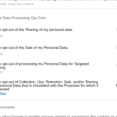
ogle consent section.
l Data Processing Opt Outs
Our Network
|
17.06.2026 18:00
Κε
Παρά τη χαμηλή τηλεθέαση: Η
o opt-out of the Sharing of my personal data.
Κ
εκπομπή που συνεχίζει με νέο
In
0
κύκλο κόντρα στις προβλέψεις
o opt-out of the Sale of my Personal Data.
Η εκπομπή φαινόταν έτοιμη να
In
διακοπεί, αλλά έχουμε... ρελάνς.
Κε
to opt-out of processing my Personal Data for Targeted
ing.
Κ
In
0
o opt-out of Collection, Use, Retention, Sale, and/or Sharing
ersonal Data that Is Unrelated with the Purposes for which it
Ελλάδα
|
21.05.2026 16:09
lected.
Out
Παράνομη εκπομπή υγραερίου το
νέο σενάριο για την οσμή αερίου
Ώρ
consents
στην Αττική - Γιατί δεν έγιναν
Ό
μετρήσεις
o allow Google to enable storage related to advertising like cookies on