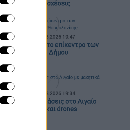
λληνοτουρκικές σχέσεις
ΟΣΠΑΣΜΑΤΑ...
|
06.08.2026 19:47
ΕΘ και Τούμπα στο επίκεντρο των
ιεκδικήσεων του Δήμου
εσσαλονίκης
ΟΣΠΑΣΜΑΤΑ...
|
06.08.2026 19:34
ουρκικές παραβιάσεις στο Αιγαίο
ε μαχητικά F-16 και drones