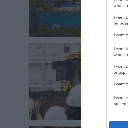
web or d
I want t
purpose
I want 
I want t
web or d
I want t
or app.
I want t
I want t
authenti