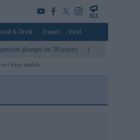
ood & Drink
Travel
Viral
σε 20 μέρες
Τρομακτική σύγκρουση τραμ σ
 νο1 στην καρδιά...