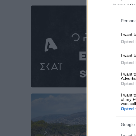
in below Go
Persona
I want t
Opted 
I want t
Opted 
I want 
Advertis
Opted 
I want t
of my P
was col
Opted 
Google 
I want t