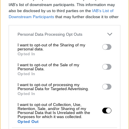
IAB’s list of downstream participants. This information may
also be disclosed by us to third parties on the
IAB’s List of
Downstream Participants
that may further disclose it to other
third parties.
Please note that this website/app uses one or more Google
Personal Data Processing Opt Outs
services and may gather and store information including but
not limited to your visit or usage behaviour. You may click to
I want to opt-out of the Sharing of my
personal data.
grant or deny consent to Google and its third-party tags to
Opted In
use your data for below specified purposes in below Google
consent section.
I want to opt-out of the Sale of my
Personal Data.
Opted In
I want to opt-out of processing my
Personal Data for Targeted Advertising.
Opted In
Κόσμος
|
11.05.2026 14:01
I want to opt-out of Collection, Use,
Retention, Sale, and/or Sharing of my
«Ήταν ένα τέρας, μας κακοποιούσε
Personal Data that Is Unrelated with the
Purposes for which it was collected.
σεξουαλικά για χρόνια» λένε τα παιδιά
Opted Out
της «μυστικής οικογένειας» του Μάικλ