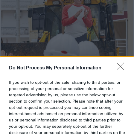
Do Not Process My Personal Information
If you wish to opt-out of the sale, sharing to third parties, or
Τηλεόραση
|
11.05.2026 15:10
processing of your personal or sensitive information for
ΑΝΤ1: Ξεκίνησαν τα γυρίσματα για τη
targeted advertising by us, please use the below opt-out
νέα εκπομπή «Extreme Makeover: Home
section to confirm your selection. Please note that after your
Edition» - Τα πρώτα στιγμιότυπα
opt-out request is processed you may continue seeing
interest-based ads based on personal information utilized by
Ο Σπύρος Σούλης και οι συνεργάτες του
us or personal information disclosed to third parties prior to
σήκωσαν τα μανίκια και ξεκίνησαν τα
your opt-out. You may separately opt-out of the further
γκρεμίσματα… και τα γυρίσματα
disclosure of your personal information by third parties on the