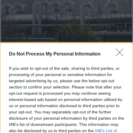
Κόσμος
|
27.09.2022 22:52
Do Not Process My Personal Information
Σενάρια για κραχ στην Ευρώπη, ενώ ο
Nord Stream βρίσκεται... στον «αέρα» -
If you wish to opt-out of the sale, sharing to third parties, or
Ανησυχία ότι δεν θα ξαναλειτουργήσει -
processing of your personal or sensitive information for
targeted advertising by us, please use the below opt-out
Είχε προειδοποιήσει για επιθέσεις η CIA
section to confirm your selection. Please note that after your
Οι οικονομολόγοι του πρακτορείου
opt-out request is processed you may continue seeing
interest-based ads based on personal information utilized by
Bloomberg βλέπουν συρρίκνωση της
us or personal information disclosed to third parties prior to
οικονομίας της Ευρωζώνης κατά 5% αν ο
your opt-out. You may separately opt-out of the further
χειμώνας είναι βαρύς και υπάρξουν
disclosure of your personal information by third parties on the
ελλείψεις σε καύσιμα
IAB’s list of downstream participants. This information may
also be disclosed by us to third parties on the
IAB’s List of