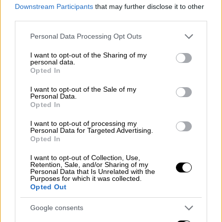
Downstream Participants
that may further disclose it to other
third parties.
Please note that this website/app uses one or more Google
Personal Data Processing Opt Outs
services and may gather and store information including but
not limited to your visit or usage behaviour. You may click to
I want to opt-out of the Sharing of my
personal data.
grant or deny consent to Google and its third-party tags to
Opted In
use your data for below specified purposes in below Google
consent section.
I want to opt-out of the Sale of my
Personal Data.
Opted In
I want to opt-out of processing my
Personal Data for Targeted Advertising.
Opted In
I want to opt-out of Collection, Use,
Υγεία
|
27.09.2022 22:41
Retention, Sale, and/or Sharing of my
Personal Data that Is Unrelated with the
Επιστήμονες θεράπευσαν θανατηφόρα
Purposes for which it was collected.
Opted Out
πνευμονία σε ποντίκια με νανορομπότ
Κατασκευασμένα από κύτταρα άλγης, τα
Google consents
νανορομπότ χορηγούν τα αντιβιοτικά