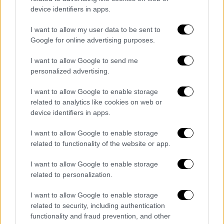
του Γιώργου Λιάγκα
, υποστηρίζοντας
πως οι
device identifiers in apps.
θεατές δεν ξεπερνούσαν τους δέκα στην
I want to allow my user data to be sent to
πρεμιέρα της παράστασης «ΝικοΤΙΤΑΝΙΚΟΣ»
Google for online advertising purposes.
στην Κύπρο
, ανήμερα των Χριστουγέννων, αν
I want to allow Google to send me
και ο παραγωγός ισχυριζόταν νωρίτερα ότι
personalized advertising.
ήδη είχαν κοπεί πάνω από 15.000 εισιτήρια.
I want to allow Google to enable storage
«Τα πλάνα που δείξατε χθες κ. Λιάγκα στην
related to analytics like cookies on web or
εκπομπή είναι από τη γενική δοκιμή. Ήρθατε
device identifiers in apps.
στις 23 Δεκεμβρίου με συνεργείο να
I want to allow Google to enable storage
τραβήξετε πλάνα, αλλά δεν το επέτρεψε ο
related to functionality of the website or app.
παραγωγός και τους είπε πως θα τους
στείλει εκείνος δικά του. Και αυτά τα πλάνα
I want to allow Google to enable storage
είπατε πως είναι από την πρεμιέρα. Άκου
related to personalization.
δημοσιογραφική αλητεία! Επίσης, ρωτάτε
I want to allow Google to enable storage
τον κόσμο για ποιους καλλιτέχνες ήρθατε να
related to security, including authentication
δείτε την παράσταση;
Πού το έχετε
functionality and fraud prevention, and other