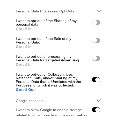
third parties.
Please note that this website/app uses one or more Google
Personal Data Processing Opt Outs
services and may gather and store information including but
not limited to your visit or usage behaviour. You may click to
I want to opt-out of the Sharing of my
personal data.
grant or deny consent to Google and its third-party tags to
Opted In
use your data for below specified purposes in below Google
consent section.
I want to opt-out of the Sale of my
Personal Data.
Opted In
I want to opt-out of processing my
Personal Data for Targeted Advertising.
Παύλος Χαϊκάλης κατά Λιάγκα και
Opted In
Σκορδά: «Δημοσιογραφική αλητεία,
I want to opt-out of Collection, Use,
ντροπή - Σε 2 μέρες "κόψαμε" 379
Retention, Sale, and/or Sharing of my
Personal Data that Is Unrelated with the
εισιτήρια»
Purposes for which it was collected.
Opted Out
Εκτός εαυτού εμφανίστηκε ο
Παύλος
Χαϊκάλης
στο «Πρωινό» το πρωί της Τρίτης
Google consents
(28/12),
μετά την προβολή του ρεπορτάζ που
I want to allow Google to enable storage
είχε κάνει η εκπομπή της Φαίης Σκορδά και
related to advertising like cookies on web or