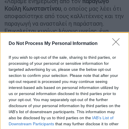
«Λάβαμε ενημέρωση από τον
παραγωγό
Κούλη Κωνσταντίνου
, ο οποίος μας λέει ότι
αποφασίστηκε από τους καλλιτέχνες και την
παραγωγή να ανασταλεί η παράσταση.
Επικαλείται κυρίως λόγους υγείας, ένα
αναπνευστικό πρόβλημα του κυρίου
Do Not Process My Personal Information
Φλωρινιώτη. Η κυρία Φιλίνη για
προσωπικούς λόγους δεν κατέβηκε καν στην
If you wish to opt-out of the sale, sharing to third parties, or
Κύπρο
, αλλά και δύο ακόμα άτομα από την
processing of your personal or sensitive information for
παραγωγή.
Επικαλείται ότι έπειτα από
targeted advertising by us, please use the below opt-out
σύσκεψη μεταξύ τους, αποφασίστηκε από
section to confirm your selection. Please note that after your
opt-out request is processed you may continue seeing
κοινού να ανασταλούν προς το παρόν οι
interest-based ads based on personal information utilized by
παραστάσεις
. Η ανακοίνωση λέει πως όταν
us or personal information disclosed to third parties prior to
οι συνθήκες το επιτρέψουν, ο Νικοτιτανικός
your opt-out. You may separately opt-out of the further
θα επιστρέψει», δήλωσε χαρακτηριστικά ο
disclosure of your personal information by third parties on the
IAB’s list of downstream participants. This information may
δημοσιογράφος.
also be disclosed by us to third parties on the
IAB’s List of
Downstream Participants
that may further disclose it to other