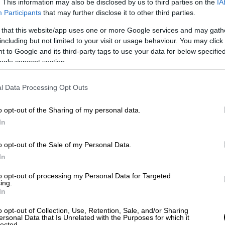
. This information may also be disclosed by us to third parties on the
IA
Participants
that may further disclose it to other third parties.
 that this website/app uses one or more Google services and may gath
including but not limited to your visit or usage behaviour. You may click 
 to Google and its third-party tags to use your data for below specifi
ogle consent section.
l Data Processing Opt Outs
o opt-out of the Sharing of my personal data.
In
ρείτε να κλείσετε τα στόματά
o opt-out of the Sale of my Personal Data.
In
ηκε η σεξιστική επίθεση του Μητροπολίτη
to opt-out of processing my Personal Data for Targeted
ing.
ροπολίτης με απαράδεκτες εκφράσεις
In
κκλησιάζονταν» εκείνη τη στιγμή, λέγοντας
o opt-out of Collection, Use, Retention, Sale, and/or Sharing
ς δεν μπορείτε να κλείσετε τα στόματά σας;
ersonal Data that Is Unrelated with the Purposes for which it
lected.