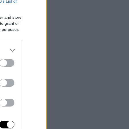
B’s List of
er and store
to grant or
ed purposes