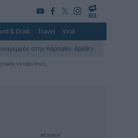
od & Drink
Travel
Viral
ην Κάρπαθο: Βρέθηκαν παλιά πυρομαχικά στο Αρ
τούσε να πάει σπίτι...