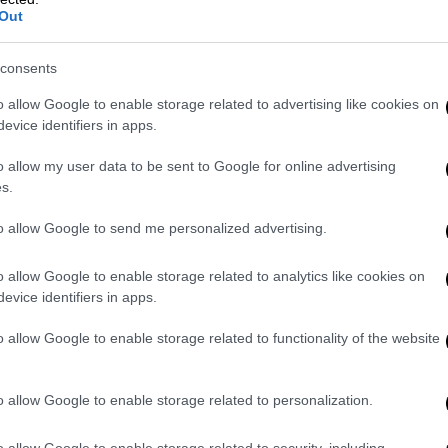
Out
ολίτη Κοζάνης κλήθηκε να σχολιάσει -
consents
υρόπουλος, ο οποίος ούτε λίγο ούτε πολύ
τα κόκαλα του μητροπολίτη. Εγώ θυμάμαι
o allow Google to enable storage related to advertising like cookies on
evice identifiers in apps.
αίκες πήγαιναν για κουτσομπολιό στην
α να φτάσει ο μητροπολίτης μέσα στην
o allow my user data to be sent to Google for online advertising
ι θα ακούει κάθε μέρα
και τι θα έχει ακούσει
s.
 είναι τυχαίος άνθρωπος ο μητροπολίτης».
to allow Google to send me personalized advertising.
o allow Google to enable storage related to analytics like cookies on
evice identifiers in apps.
o allow Google to enable storage related to functionality of the website
o allow Google to enable storage related to personalization.
o allow Google to enable storage related to security, including