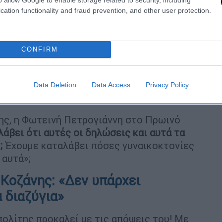
cation functionality and fraud prevention, and other user protection.
CONFIRM
Data Deletion
Data Access
Privacy Policy
ης, η Φωτεινή Πετρογιάννη στο Πρωινό
άβει ότι αυτές οι δηλώσεις και αυτά τα
;
Έχουμε καταλάβει πόσες γυναικοκτονίες
 αυτά»;
Κοζάνης: «Δεν υπάρχει
α διαζύγια»
πολίτης προκαλεί με τις απόψεις του! Με