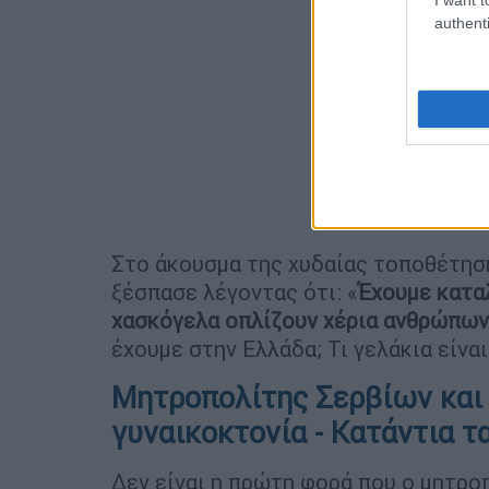
authenti
Στο άκουσμα της χυδαίας τοποθέτησ
ξέσπασε λέγοντας ότι: «
Έχουμε καταλ
χασκόγελα οπλίζουν χέρια ανθρώπων
έχουμε στην Ελλάδα; Τι γελάκια είναι
Μητροπολίτης Σερβίων και 
γυναικοκτονία - Κατάντια τ
Δεν είναι η πρώτη φορά που ο μητρο