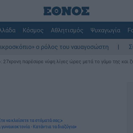
λλάδα
Κόσμος
Αθλητισμός
Ψυχαγωγία
Fo
» ο ρόλος του ναυαγοσώστη
Συναγερμός στ
 27χρονη παρέσυρε νύφη λίγες ώρες μετά το γάμο της και ζη
ίτε να κλείσετε τα στόματά σας;»
 γυναικοκτονία - Κατάντια τα διαζύγια»