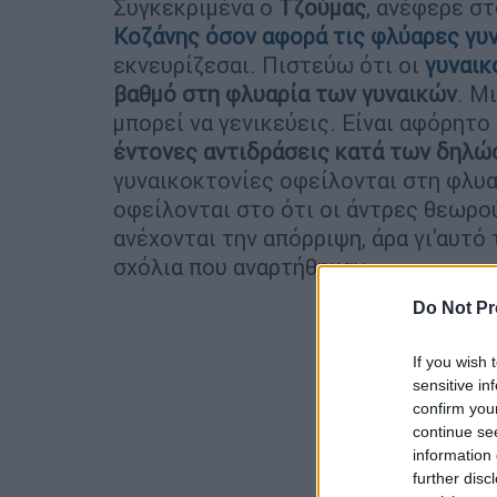
Συγκεκριμένα ο
Τζούμας
, ανέφερε στ
Κοζάνης όσον αφορά τις φλύαρες γυ
εκνευρίζεσαι. Πιστεύω ότι οι
γυναικ
βαθμό στη φλυαρία των γυναικών
. Μ
μπορεί να γενικεύεις. Είναι αφόρητ
έντονες αντιδράσεις κατά των δηλώ
γυναικοκτονίες οφείλονται στη φλυαρ
οφείλονται στο ότι οι άντρες θεωρού
ανέχονται την απόρριψη, άρα γι'αυτό
σχόλια που αναρτήθηκαν.
Do Not Pr
If you wish 
sensitive in
confirm you
continue se
information 
further disc