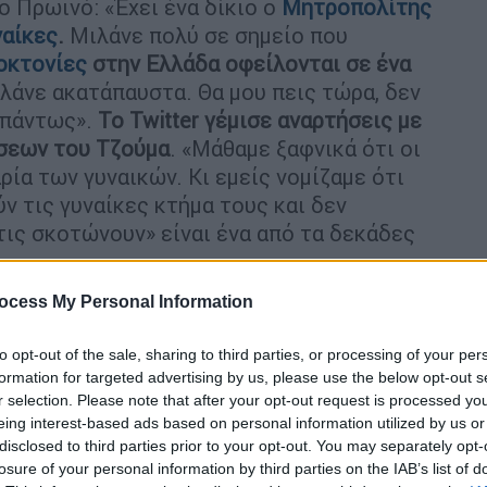
ο Πρωινό: «Έχει ένα δίκιο ο
Μητροπολίτης
ναίκες
.
Μιλάνε πολύ σε σημείο που
οκτονίες
στην Ελλάδα οφείλονται σε ένα
ιλάνε ακατάπαυστα. Θα μου πεις τώρα, δεν
ο πάντως».
To Twitter γέμισε αναρτήσεις με
σεων του Τζούμα
. «Μάθαμε ξαφνικά ότι οι
ία των γυναικών. Κι εμείς νομίζαμε ότι
ν τις γυναίκες κτήμα τους και δεν
 τις σκοτώνουν» είναι ένα από τα δεκάδες
ocess My Personal Information
to opt-out of the sale, sharing to third parties, or processing of your per
formation for targeted advertising by us, please use the below opt-out s
r selection. Please note that after your opt-out request is processed y
eing interest-based ads based on personal information utilized by us or
disclosed to third parties prior to your opt-out. You may separately opt-
losure of your personal information by third parties on the IAB’s list of