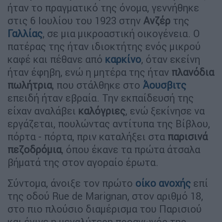
ήταν το πραγματικό της όνομα, γεννήθηκε
στις 6 Ιουλίου του 1923 στην
Ανζέρ
της
Γαλλίας
, σε μια μικροαστική οικογένεια. Ο
πατέρας της ήταν ιδιοκτήτης ενός μικρού
καφέ και πέθανε από
καρκίνο
, όταν εκείνη
ήταν έφηβη, ενώ η μητέρα της ήταν
πλανόδια
πωλήτρια
, που στάλθηκε στο
Άουσβιτς
επειδή ήταν εβραία. Την εκπαίδευσή της
είχαν αναλάβει
καλόγριες
, ενώ ξεκίνησε να
εργάζεται, πουλώντας αντίτυπα της Βίβλου,
πόρτα - πόρτα, πριν καταλήξει στα
παρισινά
πεζοδρόμια
, όπου έκανε τα πρώτα άτσαλα
βήματά της στον αγοραίο έρωτα.
Σύντομα, άνοιξε τον πρώτο
οίκο ανοχής
επί
της οδού Rue de Marignan, στον αριθμό 18,
στο πιο πλούσιο διαμέρισμα του Παρισιού
και έγινε η μεγαλύτερη προαγωγός της