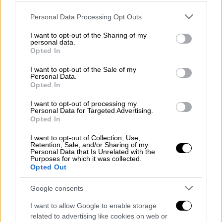
Please note that this website/app uses one or more Google
Personal Data Processing Opt Outs
services and may gather and store information including but
not limited to your visit or usage behaviour. You may click to
I want to opt-out of the Sharing of my
personal data.
grant or deny consent to Google and its third-party tags to
Opted In
use your data for below specified purposes in below Google
consent section.
I want to opt-out of the Sale of my
Personal Data.
Opted In
I want to opt-out of processing my
Personal Data for Targeted Advertising.
Ο αστικός μύθος, μάλιστα, λέει πως ο
John F.
Opted In
Kennedy
είχε χρησιμοποιήσει τις υπηρεσίες
I want to opt-out of Collection, Use,
της, σε μια επίσκεψη που είχε κάνει στη
Retention, Sale, and/or Sharing of my
Personal Data that Is Unrelated with the
πόλη του Φωτός το 1961, ζητώντας
Purposes for which it was collected.
Opted Out
συγκεκριμένα μια κοπέλα κατ' εικόνα και
καθ' ομοίωση της
Jackie
, αλλά σε μια πιο
Google consents
«σέξι εκδοχή». Η επίσκεψη κυμαίνονταν από
I want to allow Google to enable storage
10 έως 15 χιλιάδες γαλλικά φράγκα -
περίπου
related to advertising like cookies on web or
1.500 - 2.000 ευρώ
- και για κάθε ένα από τα