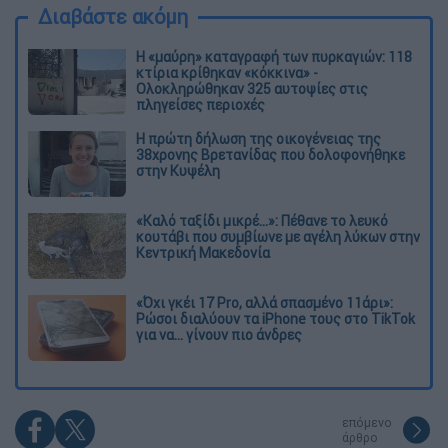
Διαβάστε ακόμη
Η «μαύρη» καταγραφή των πυρκαγιών: 118
κτίρια κρίθηκαν «κόκκινα» -
Ολοκληρώθηκαν 325 αυτοψίες στις
πληγείσες περιοχές
Η πρώτη δήλωση της οικογένειας της
38χρονης Βρετανίδας που δολοφονήθηκε
στην Κυψέλη
«Καλό ταξίδι μικρέ...»: Πέθανε το λευκό
κουτάβι που συμβίωνε με αγέλη λύκων στην
Κεντρική Μακεδονία
«Όχι γκέι 17 Pro, αλλά σπασμένο 11άρι»:
Ρώσοι διαλύουν τα iPhone τους στο TikTok
για να... γίνουν πιο άνδρες
επόμενο
άρθρο