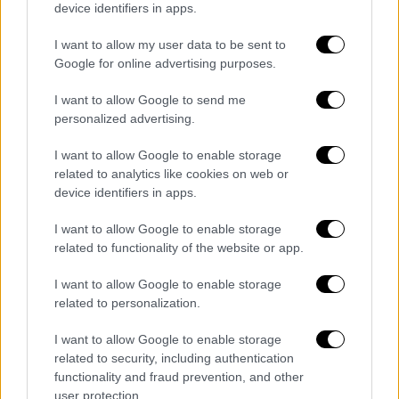
device identifiers in apps.
ραντεβού των κοριτσιών, η Madame Claude
έπαιρνε
προμήθεια 30%
, ακόμα και σε
I want to allow my user data to be sent to
Google for online advertising purposes.
περίπτωση που εκείνες επέστρεφαν
χτυπημένες από τους πελάτες τους. Υπάρχει
I want to allow Google to send me
ακόμα η υπόνοια πως η ίδια
personalized advertising.
συνεργαζόταν μέχρι και με τη
CIA
ως
I want to allow Google to enable storage
διαπραγματευτής, όντας κοντά στον
related to analytics like cookies on web or
Καντάφι
, παρέχοντας γυναίκες για τους
device identifiers in apps.
διπλωμάτες του. Γεγονός που εξηγεί, εν
πολλοίς, την ασυλία που απολάμβανε από τις
I want to allow Google to enable storage
related to functionality of the website or app.
αρχές ο διαβόητος οίκος ανοχής.
I want to allow Google to enable storage
Το τέλος της ζωής της
related to personalization.
Στα τέλη της δεκαετίας του '70, η στάση της
I want to allow Google to enable storage
γαλλικής κοινωνίας αλλά και της
related to security, including authentication
κυβέρνησης απέναντι στον αγοραίο έρωτα
functionality and fraud prevention, and other
αναθεωρήθηκε ριζικά. Όταν έγινε πρόεδρος
user protection.