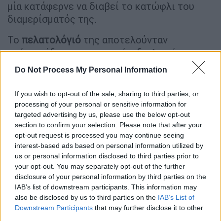
μία κατάφερνε να διαβεί το κατώφλι του
διαμερίσματός της.
Το
πελατολόγιό
της αποτελούνταν
από προέδρους, υπουργούς, διπλωμάτες,
γαλαζοαίματους, ανώτερα στελέχη
Do Not Process My Personal Information
τραπεζικά στελέχη, κινηματογραφικούς
αστέρες, διάσημους μουσικούς και
If you wish to opt-out of the sale, sharing to third parties, or
δικτάτορες. Μεταξύ άλλων, ο
Marlon Brando
,
processing of your personal or sensitive information for
ο
Pablo Picasso
, ο
Αριστοτέλης Ωνάσης
, ο
targeted advertising by us, please use the below opt-out
section to confirm your selection. Please note that after your
βασικός μέτοχος της Fiat
Gianni Agnelli
και ο
opt-out request is processed you may continue seeing
Σάχης του Ιράν
. «Είναι τόσο συναρπαστικό ν'
interest-based ads based on personal information utilized by
ακούς έναν δισεκατομμυριούχο ή έναν
us or personal information disclosed to third parties prior to
αρχηγό κράτους να κάνει τη φωνή του να
your opt-out. You may separately opt-out of the further
disclosure of your personal information by third parties on the
μοιάζει με παιδιού για να σου ζητήσει αυτό
IAB’s list of downstream participants. This information may
που θέλει» είχε δηλώσει η ίδια.
also be disclosed by us to third parties on the
IAB’s List of
Downstream Participants
that may further disclose it to other
third parties.