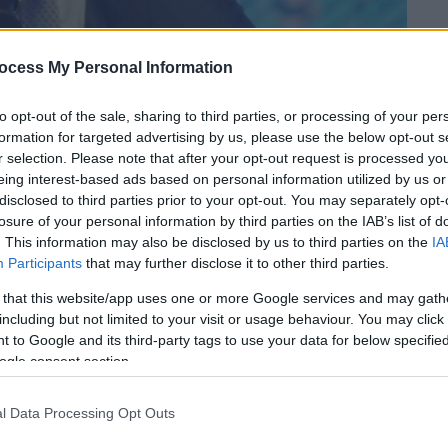
ocess My Personal Information
to opt-out of the sale, sharing to third parties, or processing of your per
formation for targeted advertising by us, please use the below opt-out s
r selection. Please note that after your opt-out request is processed y
eing interest-based ads based on personal information utilized by us or
 το ΕΘΝΟΣ στη Google
disclosed to third parties prior to your opt-out. You may separately opt-
losure of your personal information by third parties on the IAB’s list of
ου οι αγωγές για τις αποζημιώσεις
που
. This information may also be disclosed by us to third parties on the
IA
Participants
that may further disclose it to other third parties.
ποίο έκοψε το νήμα της ζωής του
ς 18 Φεβρουαρίου 2016. Εκεί
 that this website/app uses one or more Google services and may gath
including but not limited to your visit or usage behaviour. You may click 
 η Φρόσω Κυριακού, οι οποίες επίσης
 to Google and its third-party tags to use your data for below specifi
ogle consent section.
τήριο που θα γίνει. Η οικογένεια του
l Data Processing Opt Outs
ότι δεν οδηγούσε ο Παντελής. Υπάρχει
εύγει από τη λέσχη και να μπαίνει στη θέση