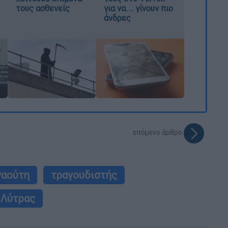
τους ασθενείς
για να... γίνουν πιο
άνδρες
επόμενο άρθρο
ναούτη
τραγουδιστής
 Λύτρας