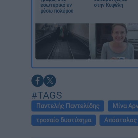
εσωτερικό εν
στην Κυψέλη
μέσω πολέμου
#TAGS
Παντελής Παντελίδης
Μίνα Αρ
τροχαίο δυστύχημα
Απόστολος