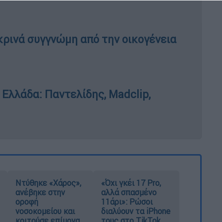
κρινά συγγνώμη από την οικογένεια
 Ελλάδα: Παντελίδης, Madclip,
Ντύθηκε «Χάρος»,
«Όχι γκέι 17 Pro,
ανέβηκε στην
αλλά σπασμένο
οροφή
11άρι»: Ρώσοι
νοσοκομείου και
διαλύουν τα iPhone
κοιτούσε επίμονα
τους στο TikTok