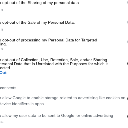
o opt-out of the Sharing of my personal data.
 και από τις ιατροδικαστικές εκθέσεις.
Η
In
 δικαστήριο
», είπε στο Mega ο συνήγορος
ος Λύτρας
.
o opt-out of the Sale of my Personal Data.
In
ρώ ότι το δικαστήριο θα
ίο
προκύπτει ότι δεν οδηγούσε ο
to opt-out of processing my Personal Data for Targeted
ing.
ικαστής θα το δει αυτό», πρόσθεσε ο
In
η.
o opt-out of Collection, Use, Retention, Sale, and/or Sharing
ersonal Data that Is Unrelated with the Purposes for which it
ς προς την εταιρεία που ασφάλιζε το
lected.
Out
ντελής Παντελίδης,
η Μίνα Αρναούτη ζητά
μική αποζημίωση.
Όπως εξηγεί λεπτομερώς
consents
α ηθική βλάβη, 500.000 ευρώ για οικονομική
ατα που θα είχε τα επόμενα 20 χρόνια, αν
o allow Google to enable storage related to advertising like cookies on
 για πλαστικές επεμβάσεις επανορθωτικής
evice identifiers in apps.
σό αφορά νοσήλια, αποκλειστικές
o allow my user data to be sent to Google for online advertising
s.