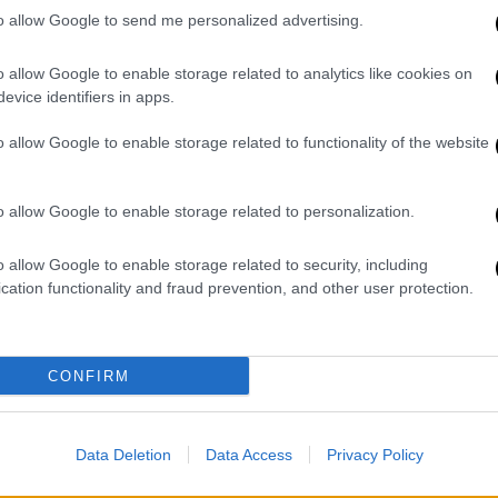
ινε στο αυτοκίνητο αξιώνει το ποσό των
to allow Google to send me personalized advertising.
αφορούν την ηθική βλάβη και το υπόλοιπο
o allow Google to enable storage related to analytics like cookies on
evice identifiers in apps.
o allow Google to enable storage related to functionality of the website
ήθελα να κυκλοφορήσω όλα τα
o allow Google to enable storage related to personalization.
αντελής
o allow Google to enable storage related to security, including
cation functionality and fraud prevention, and other user protection.
ελή Παντελίδη τραγουδώντας «Δεν
CONFIRM
Data Deletion
Data Access
Privacy Policy
ο η υπόθεση - Απορρίφθηκε η