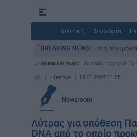
Πολιτική
Οικονομία
Ελ
μίγο που έχασε τη ζωή του στη σύγκρουση ελικο
BREAKING NEWS:
δημοφιλές τώρα:
Σου καίει το μυαλό: Το 
┋
Lifestyle
┋
18.01.2022 11:05
Newsroom
Λύτρας για υπόθεση Πα
DNA από το οποίο προκ