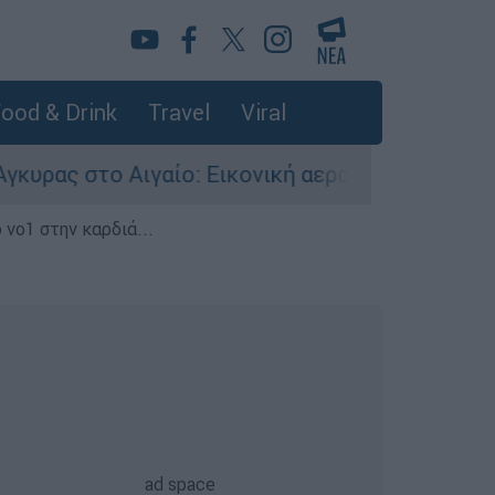
ood & Drink
Travel
Viral
το Αιγαίο: Εικονική αερομαχία ανάμεσα σε ελλη
 νο1 στην καρδιά...