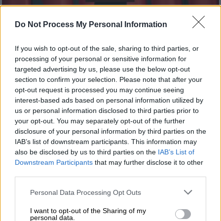
Do Not Process My Personal Information
Κόσμος
|
18.01.2022 23:06
If you wish to opt-out of the sale, sharing to third parties, or
Μετά το ναυάγιο του EastMed, ο
processing of your personal or sensitive information for
Ερντογάν τείνει χείρα φιλίας στο Ισραήλ
targeted advertising by us, please use the below opt-out
section to confirm your selection. Please note that after your
Πιθανή επίσκεψη του ισραηλινού ομολόγου
opt-out request is processed you may continue seeing
του ανήγγειλε ο τούρκος πρόεδρος
interest-based ads based on personal information utilized by
us or personal information disclosed to third parties prior to
your opt-out. You may separately opt-out of the further
disclosure of your personal information by third parties on the
IAB’s list of downstream participants. This information may
also be disclosed by us to third parties on the
IAB’s List of
Downstream Participants
that may further disclose it to other
third parties.
Please note that this website/app uses one or more Google
Personal Data Processing Opt Outs
services and may gather and store information including but
not limited to your visit or usage behaviour. You may click to
I want to opt-out of the Sharing of my
personal data.