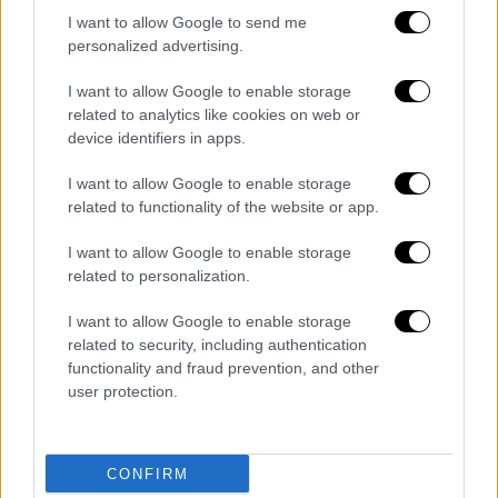
I want to allow Google to send me
personalized advertising.
I want to allow Google to enable storage
related to analytics like cookies on web or
device identifiers in apps.
Ελλάδα
|
18.01.2022 22:47
I want to allow Google to enable storage
related to functionality of the website or app.
Προ των πυλών η κακοκαιρία: Έρχονται
πολικές θερμοκρασίες - Χιόνια ακόμα
I want to allow Google to enable storage
και στην Αττική
related to personalization.
Η πρόγνωση καιρού για την Τετάρτη
I want to allow Google to enable storage
related to security, including authentication
functionality and fraud prevention, and other
user protection.
CONFIRM