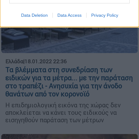
Data Deletion
Data Access
Privacy Policy
Ελλάδα
|
18.01.2022 22:36
Τα βλέμματα στη συνεδρίαση των
ειδικών για τα μέτρα... με την παράταση
στο τραπέζι - Ανησυχία για την άνοδο
θανάτων από τον κορονοϊό
Η επιδημιολογική εικόνα της χώρας δεν
αποκλείεται να κάνει τους ειδικούς να
εισηγηθούν παράταση των μέτρων