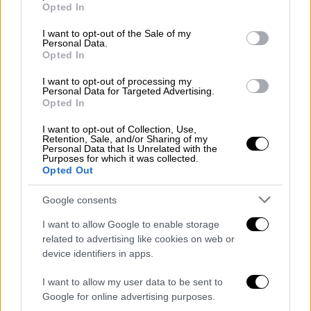
grant or deny consent to Google and its third-party tags to
Opted In
use your data for below specified purposes in below Google
consent section.
I want to opt-out of the Sale of my
Personal Data.
Opted In
Ελλάδα
|
18.01.2022 22:53
I want to opt-out of processing my
Φάμελλος: Επικίνδυνα νοσοκομειακά
Personal Data for Targeted Advertising.
Opted In
απόβλητα από όλη την Ελλάδα
καταλήγουν στον ΧΥΤΑ Μαυροράχης
I want to opt-out of Collection, Use,
Retention, Sale, and/or Sharing of my
Personal Data that Is Unrelated with the
Σοβαρή καταγγελία από τον τομεάρχη
Purposes for which it was collected.
Περιβάλλοντος του ΣΥΡΙΖΑ
Opted Out
Google consents
I want to allow Google to enable storage
related to advertising like cookies on web or
device identifiers in apps.
I want to allow my user data to be sent to
Google for online advertising purposes.