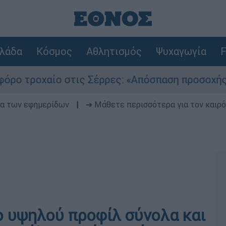
λάδα
Κόσμος
Αθλητισμός
Ψυχαγωγία
F
στις Σέρρες: «Απόσπαση προσοχής του οδηγού» 
δα των εφημερίδων
|
➔ Μάθετε περισσότερα για τον καιρό
ο υψηλού προφίλ σύνολα και