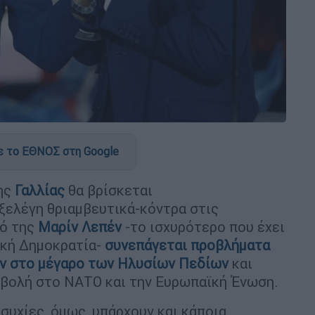
 το ΕΘΝΟΣ στη Google
της
Γαλλίας
θα βρίσκεται
εξελέγη θριαμβευτικά-κόντρα στις
ό της
Μαρίν Λεπέν
-το ισχυρότερο που έχει
ική Δημοκρατία-
συνεπάγεται προβλήματα
όν στο μέγαρο των Ηλυσίων Πεδίων
και
 βολή στο ΝΑΤΟ και την Ευρωπαϊκή Ένωση.
συχίες, όμως, υπάρχουν και κάποια