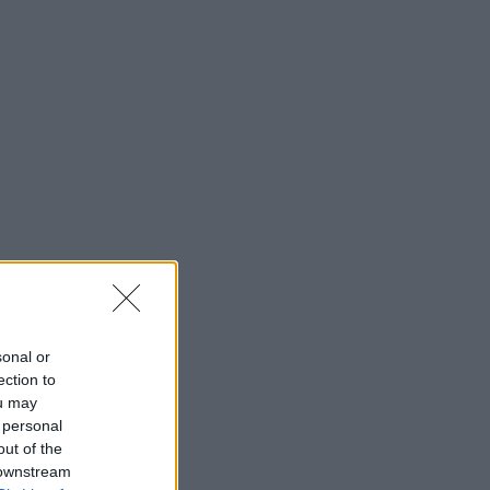
sonal or
ection to
ou may
 personal
out of the
 downstream