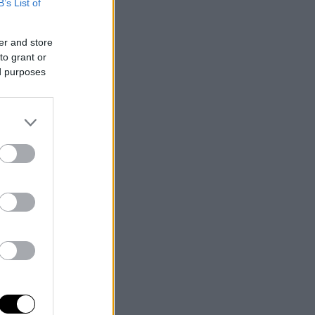
B’s List of
er and store
to grant or
ed purposes