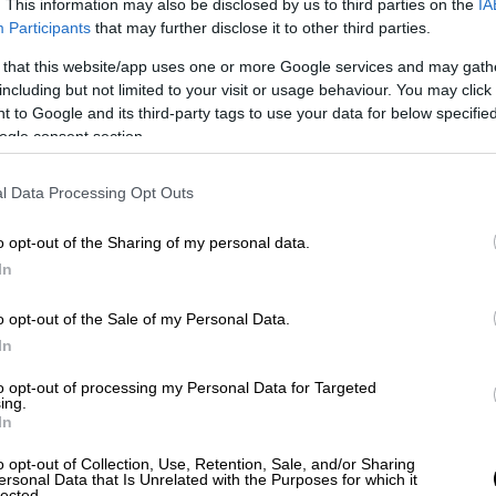
. This information may also be disclosed by us to third parties on the
IA
Participants
that may further disclose it to other third parties.
 that this website/app uses one or more Google services and may gath
ram
including but not limited to your visit or usage behaviour. You may click 
 to Google and its third-party tags to use your data for below specifi
ogle consent section.
l Data Processing Opt Outs
o opt-out of the Sharing of my personal data.
In
υ, πρώτη κυρία της Γαλλίας, Μπριζίτ, και
o opt-out of the Sale of my Personal Data.
In
ήβους ο
Εμανουέλ Μακρόν
έφθασε λίγο μετά
ο Πεδίο του Άρεως (Champ de Mars) στη σκιά
to opt-out of processing my Personal Data for Targeted
ing.
ς της «Ωδής στη Χαρά» του Μπετόβεν,
In
ης, όπως και πριν από πέντε χρόνια.
o opt-out of Collection, Use, Retention, Sale, and/or Sharing
ersonal Data that Is Unrelated with the Purposes for which it
ομιλία, τις δημόσιες καταθέσεις ψυχής και
lected.