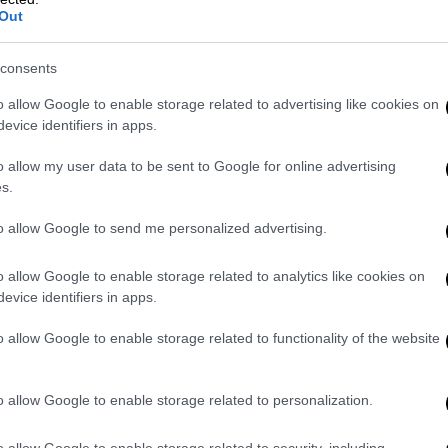
 όλων τράβηξαν και οι στιλιστικές
Out
α ακόμα μία φορά δεν απογοήτευσαν
. Για τη
και τον σύζυγό της, η Πρώτη Κυρία της
consents
σύνολα τα οποία απέπνεαν σίγουρη νίκη.
o allow Google to enable storage related to advertising like cookies on
evice identifiers in apps.
ωί της Κυριακής στην πολή Le Touquet της
ήφισε για τις προεδρικές εκλογές και τον
o allow my user data to be sent to Google for online advertising
δίνοντας έτσι και την ψήφο εμπιστοσύνης
s.
utfit. Το σετ περιελάμβανε slim παντελόνι
to allow Google to send me personalized advertising.
λήρωσε με μια λευκή μπλούζα, μυτερές
ζ τσάντα Louis Vuitton.
o allow Google to enable storage related to analytics like cookies on
evice identifiers in apps.
o allow Google to enable storage related to functionality of the website
o allow Google to enable storage related to personalization.
o allow Google to enable storage related to security, including