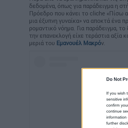
δεδομένα, όπως για παράδειγμα η στ
Πρόεδρο που κάνει το cliche «Πίσω 
μια έξυπνη γυναίκα» να αποκτά ένα π
ρομαντικό νόημα. Για παράδειγμα, το
την επανεκλογή είχε τεράστια αξία κ
μεριά του
Εμανουέλ Μακρό
ν.
Do Not Pr
If you wish 
sensitive in
confirm you
continue se
information 
further disc