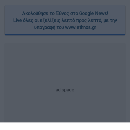
Ακολούθησε το Έθνος στο Google News!
Live όλες οι εξελίξεις λεπτό προς λεπτό, με την
υπογραφή του www.ethnos.gr