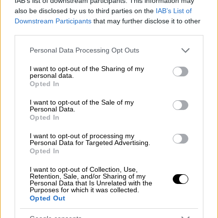
αυτό
περιμέναμε τόσους μήνες για να το
IAB’s list of downstream participants. This information may
also be disclosed by us to third parties on the
IAB’s List of
μοιραστούμε
. Τώρα που το κάνουμε
δεν
Downstream Participants
that may further disclose it to other
κρύβεται πια.
Το ξέρω πως μεταφράζατε την
third parties.
σχετική απουσία μου από εδώ σαν κάτι κακό
Please note that this website/app uses one or more Google
και με συγκινούσαν πολύ τα μηνύματα που
Personal Data Processing Opt Outs
services and may gather and store information including but
έκρυβαν και ενδιαφέρον και αγωνία και
not limited to your visit or usage behaviour. You may click to
I want to opt-out of the Sharing of my
συμπαράσταση, αλλά ήταν αρκετά δύσκολοι
personal data.
grant or deny consent to Google and its third-party tags to
Opted In
οι πρώτοι μήνες κι εγώ είμαι αρκετά
use your data for below specified purposes in below Google
consent section.
δύσκολη στο να βροντοφωνάζω την χαρά
I want to opt-out of the Sale of my
Personal Data.
μου.
Τα άγχη μου και οι αγωνίες μου δεν
Opted In
είχαν ποτέ πιο χαρούμενο περιτύλιγμα
. Αν
I want to opt-out of processing my
έχετε μια καλή προστατευτική σκέψη για
Personal Data for Targeted Advertising.
εμάς, σας ευχαριστώ ήδη από τα βάθη της
Opted In
καρδιάς μου. Την δική μου καλή
I want to opt-out of Collection, Use,
προστατευτική σκέψη εγώ, θέλω να την
Retention, Sale, and/or Sharing of my
Personal Data that Is Unrelated with the
στείλω σε εσένα που βλέπεις άλλη μια
Purposes for which it was collected.
Opted Out
ανακοίνωση εγκυμοσύνης στο ινσταγκραμ
και θέλεις πολύ να χαρείς αλλά υπάρχει ένα