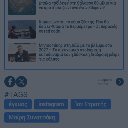
μπάλα ταξίδεψε στη θάλασσα 80 μίλια για
να κρατήσει ζωντανό έναν 30χρονο!
Κορυφώνεται το κύμα ζέστης: Πού θα
δείξει 40αρια το θερμόμετρο - Οι περιοχές
σε red code
Μητσοτάκης στη ΔΕΘ με το βλέμμα στο
2027 – Το οικονομικό στοίχημα, η
αυτοδυναμία και η δύσκολη διαδρομή μέχρι
τις κάλπες
επόμενο
άρθρο
#TAGS
έγκυος
instagram
Ίαν Στρατής
Μαίρη Συνατσάκη