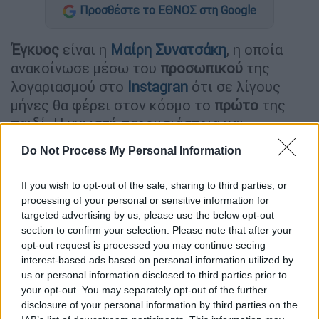
Προσθέστε το ΕΘΝΟΣ στη Google
Έγκυος
είναι η
Μαίρη
Συνατσάκη
, η οποία
ανακοίνωσε μέσω του
προσωπικού
της
λογαριασμού στο
Instagran
ότι σε λίγους
μήνες θα φέρει στον κόσμο το
πρώτο
της
παιδί. Η γνωστή παρουσιάστρια και
influencer
πλέει σε πελάγη
ευτυχίας
μαζί με
Do Not Process My Personal Information
τον αγαπημένο της,
Ίαν Στρατή
.
If you wish to opt-out of the sale, sharing to third parties, or
«Μια καινούργια ψυχή ετοιμάζεται να
processing of your personal or sensitive information for
ταξιδέψει στη γη κι ακόμη προσπαθώ να
targeted advertising by us, please use the below opt-out
εκφράσω την
ευγνωμοσύνη
μου
που διάλεξε
section to confirm your selection. Please note that after your
εμάς για γονείς της. Το πόσο ήθελα να
opt-out request is processed you may continue seeing
interest-based ads based on personal information utilized by
συμβεί αυτό στην ζωή μας, το κρατούσα σε
us or personal information disclosed to third parties prior to
κάτι βαθιές μυστικές σκέψεις από αυτές
your opt-out. You may separately opt-out of the further
που σε φοβίζουν να τις πεις δυνατά. Ίσως γι
disclosure of your personal information by third parties on the