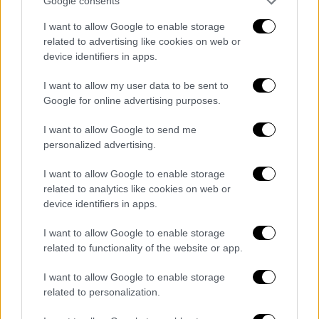
Google consents
αγκάθι μέσα σου που σε τρυπάει πιο ύπουλα
I want to allow Google to enable storage
από την χαρά του άλλου.
Σε νιώθω. Και σε
related to advertising like cookies on web or
καταλαβαίνω
. Σέβομαι τον αγώνα σου, τις
device identifiers in apps.
προσπάθειες σου, τις ορμόνες σου, την
I want to allow my user data to be sent to
επιθυμία σου, την επιμονή σου και την
Google for online advertising purposes.
υπομονή σου. Ο δρόμος για να γίνεις μάνα
δεν είναι μόνο ένας… και θα τα καταφέρεις!»,
I want to allow Google to send me
έγραψε η
Μαίρη
Συνατσάκη
στο Instagram,
personalized advertising.
με την ανάρτηση να δεκάδες χιλιάδες likes
I want to allow Google to enable storage
σε λίγα λεπτά.
related to analytics like cookies on web or
device identifiers in apps.
I want to allow Google to enable storage
related to functionality of the website or app.
I want to allow Google to enable storage
related to personalization.