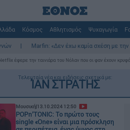
λλάδα
Κόσμος
Αθλητισμός
Ψυχαγωγία
Fo
in: «Δεν έχω καμία σχέση με την επίθεση» λέει
Netflix έφερε την ταινιάρα του Νόλαν που οι φαν έχουν κρυφό
Τελευταία νέα και ειδήσεις σχετικά με:
ΊΑΝ ΣΤΡΑΤΗΣ
Μουσική
|
13.10.2024 12:50
POPn’TONIC: Το πρώτο τους
single «Οne» είναι μια πρόσκληση
σε περιπέτεια, ένας ύμνος στη