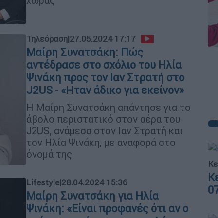
χώρας
Τηλεόραση
|
27.05.2024 17:17
Μαίρη Συνατσάκη: Πώς
αντέδρασε στο σχόλιο του Ηλία
Ψινάκη προς τον Ιαν Στρατή στο
J2US - «Ηταν άδικο για εκείνον»
Η Μαίρη Συνατσάκη απάντησε για το
άβολο περιστατικό στον αέρα του
J2US, ανάμεσα στον Ιαν Στρατή και
τον Ηλία Ψινάκη, με αναφορά στο
όνομά της
Κε
Κ
Lifestyle
|
28.04.2024 15:36
0
Μαίρη Συνατσάκη για Ηλία
Ψινάκη: «Είναι προφανές ότι αν ο