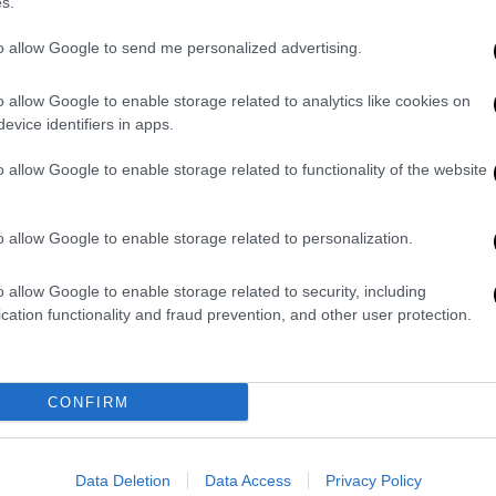
s.
Lifestyle
|
05.12.2022 12:57
to allow Google to send me personalized advertising.
Γέννησε η Μαίρη Συνατσάκη:
Έφερε στον κόσμο ένα υγιέστατο
o allow Google to enable storage related to analytics like cookies on
evice identifiers in apps.
κοριτσάκι, καρπό του έρωτά της
με τον Ιαν Στρατή
o allow Google to enable storage related to functionality of the website
Tι αποκάλυψε ο μαιευτήρας της στο
Πρωινό
o allow Google to enable storage related to personalization.
o allow Google to enable storage related to security, including
cation functionality and fraud prevention, and other user protection.
Σινεμά
|
22.11.2022 01:30
Army Baby: Μια στρατιωτική
CONFIRM
κωμωδία με χριστουγεννιάτικη…
παραλλαγή - Τον Δεκέμβριο στους
κινηματογράφους
Data Deletion
Data Access
Privacy Policy