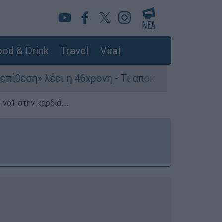
od & Drink
Travel
Viral
 η 46χρονη - Τι αποκάλυψε στους αστυνομικούς
 νο1 στην καρδιά...