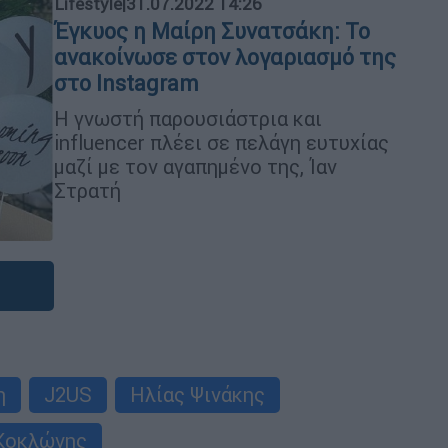
Lifestyle
|
31.07.2022 14:26
Έγκυος η Μαίρη Συνατσάκη: Το
ανακοίνωσε στον λογαριασμό της
στο Instagram
Η γνωστή παρουσιάστρια και
influencer πλέει σε πελάγη ευτυχίας
μαζί με τον αγαπημένο της, Ίαν
Στρατή
η
J2US
Ηλίας Ψινάκης
Κοκλώνης