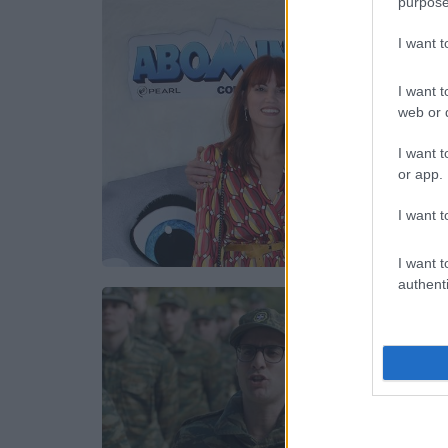
purpose
I want 
I want t
web or d
I want t
or app.
I want t
I want t
authenti