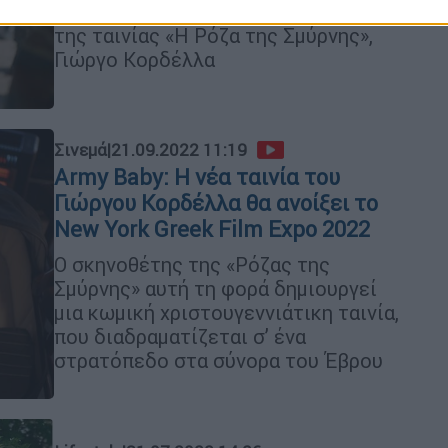
Από τον σκηνοθέτη και τον παραγωγό
της ταινίας «Η Ρόζα της Σμύρνης»,
Γιώργο Κορδέλλα
Σινεμά
|
21.09.2022 11:19
Army Baby: Η νέα ταινία του
Γιώργου Κορδέλλα θα ανοίξει το
New York Greek Film Expo 2022
Ο σκηνοθέτης της «Ρόζας της
Σμύρνης» αυτή τη φορά δημιουργεί
μια κωμική χριστουγεννιάτικη ταινία,
που διαδραματίζεται σ’ ένα
στρατόπεδο στα σύνορα του Έβρου