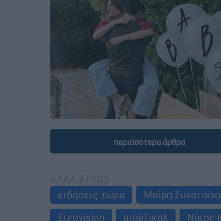
περισσότερα άρθρα
ΑΛΛΑ #TAGS
ειδήσεις τώρα
Μαίρη Συνατσάκ
Eurovision
μιούζικαλ
Νίκος 