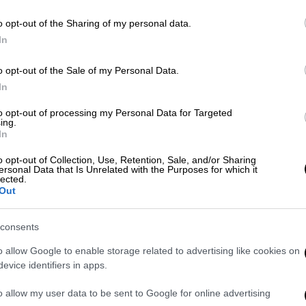
Πώς σχολίασε το ξέσπασμά του στο
o opt-out of the Sharing of my personal data.
J2US
In
ΑΘ
Α
o opt-out of the Sale of my Personal Data.
In
Τηλεόραση
|
28.04.2024 10:12
J2US: Το ξέσπασμα του Ηλία
to opt-out of processing my Personal Data for Targeted
ing.
Ψινάκη κατά της Μαίρης
In
Συνατσάκη – Αντέδρασε η
o opt-out of Collection, Use, Retention, Sale, and/or Sharing
Πηνελόπη Αναστασοπούλου
ersonal Data that Is Unrelated with the Purposes for which it
lected.
Τα θετικά του σχόλια θέλησε να
Out
εκφράσει και ο Ηλίας Ψινάκης, ο
οποίος όμως, ξάφνιασε τον Ίαν
consents
Στρατή, λέγοντάς του πως δεν
o allow Google to enable storage related to advertising like cookies on
συμπαθεί την γυναίκα του, δηλαδή τη
evice identifiers in apps.
Μαίρη Συνατσάκη
o allow my user data to be sent to Google for online advertising