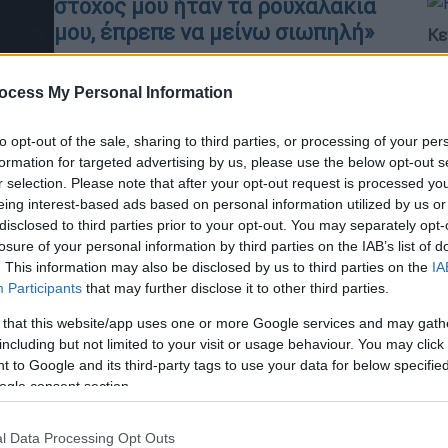
στόχος μου ήταν τα ρουχαλάκια
μου, έπρεπε να μείνω σιωπηλή»
Κε
Κ
Μέσα από την ανάρτησή της επιμένει
0
για σεξιστική συμπεριφορά του Ηλία
ocess My Personal Information
Ψινάκη κατά της Κατερίνας Λιόλιου
και τονίζει πως αν ήθελε να πουλήσει
to opt-out of the sale, sharing to third parties, or processing of your per
τα ρούχα της, όπως εκείνος
formation for targeted advertising by us, please use the below opt-out s
r selection. Please note that after your opt-out request is processed y
υποστήριξε, θα επιδίωκε την εύνοιά
ΑΠ
eing interest-based ads based on personal information utilized by us or
του, μιας και έχει μεγάλη επιρροή σε
disclosed to third parties prior to your opt-out. You may separately opt-
Μ
θέματα Lifestyle
losure of your personal information by third parties on the IAB’s list of
Α
. This information may also be disclosed by us to third parties on the
IA
Participants
that may further disclose it to other third parties.
 that this website/app uses one or more Google services and may gath
Lifestyle
|
28.04.2024 11:33
including but not limited to your visit or usage behaviour. You may click 
Ηλίας Ψινάκης για Μαίρη
 to Google and its third-party tags to use your data for below specifi
ΑΠ
Συνατσάκη: «Πρόστυχο να
ogle consent section.
Β
χρησιμοποιείς το MeToo για να
θ
πουλήσεις δυο ρουχαλάκια»
l Data Processing Opt Outs