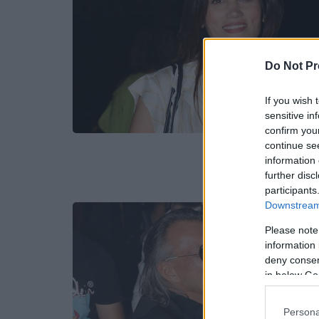
Do Not Pr
If you wish 
sensitive in
confirm you
continue se
information 
further disc
participants
Downstream 
Please note
information 
deny consent
in below Go
Persona