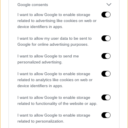
Google consents
I want to allow Google to enable storage
video
related to advertising like cookies on web or
device identifiers in apps.
I want to allow my user data to be sent to
Google for online advertising purposes.
I want to allow Google to send me
Καλλιτέχνες που συμμετείχαν στο παρελθόν
personalized advertising.
σε εθνικούς τελικούς, τόσο στην Ελλάδα
όσο και στην Κύπρο, ετοιμάζουν τις
I want to allow Google to enable storage
related to analytics like cookies on web or
προτάσεις τους. Ο
Νίκος Γκάνος
, ο Νέαρχος
device identifiers in apps.
Ευαγγέλου, ο Κυριάκος Γεωργίου, η Νικόλ
Παπαριστοδήμου και η Leea Nanos
από την
I want to allow Google to enable storage
Αυστραλία θα δοκιμάσουν εκ νέου την τύχη
related to functionality of the website or app.
τους.
I want to allow Google to enable storage
related to personalization.