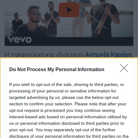
video
Η ταλαντούχα και ιδιαίτερη
Αντωνία Καούρη
,
παρόλο που δεν εκπροσώπησε το 2023 την
Do Not Process My Personal Information
Ελλάδα, αν και ήταν η επιλογή της κριτικής
επιτροπής της ΕΡΤ, επιστρέφει με ένα
If you wish to opt-out of the sale, sharing to third parties, or
τραγούδι που πιστεύει περισσότερο,
processing of your personal or sensitive information for
επιδιώκοντας
αυτή τη φορά να το κάνει
targeted advertising by us, please use the below opt-out
σωστά
.
section to confirm your selection. Please note that after your
opt-out request is processed you may continue seeing
interest-based ads based on personal information utilized by
us or personal information disclosed to third parties prior to
your opt-out. You may separately opt-out of the further
disclosure of your personal information by third parties on the