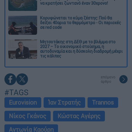
να κρατήσει ζωντανό έναν 30χρονο!
Κορυφώνεται το κύμα ζέστης: Πού θα
δείξει 40αρια το θερμόμετρο - Οι περιοχές
σε red code
Μητσοτάκης στη ΔΕΘ με το βλέμμα στο
2027 – Το οικονομικό στοίχημα, η
αυτοδυναμία και η δύσκολη διαδρομή μέχρι
τις κάλπες
επόμενο
άρθρο
#TAGS
Eurovision
Ίαν Στρατής
Trannos
Νίκος Γκάνος
Κώστας Αγέρης
Αντωνία Καούρη