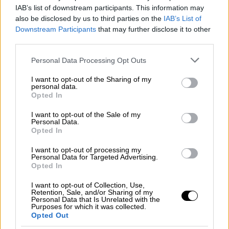
IAB’s list of downstream participants. This information may
also be disclosed by us to third parties on the
IAB’s List of
video
Downstream Participants
that may further disclose it to other
third parties.
Please note that this website/app uses one or more Google
Personal Data Processing Opt Outs
services and may gather and store information including but
not limited to your visit or usage behaviour. You may click to
I want to opt-out of the Sharing of my
personal data.
Μία άλλη ξεχωριστή περίπτωση, όπως η
grant or deny consent to Google and its third-party tags to
Opted In
use your data for below specified purposes in below Google
Αντωνία Καούρη, είναι η
Daphne Lawrence
, η
consent section.
I want to opt-out of the Sale of my
οποία επίσης αναδείχθηκε μέσα από το «The
Personal Data.
Voice». Με επιτυχημένη πορεία, αμέτρητες
Opted In
live εμφανίσεις και εκατομμύρια προβολές,
I want to opt-out of processing my
θεωρεί πως ήρθε η ώρα να διεκδικήσει την
Personal Data for Targeted Advertising.
Opted In
ελληνική εκπροσώπηση στην Eurovision
2025.
I want to opt-out of Collection, Use,
Retention, Sale, and/or Sharing of my
Personal Data that Is Unrelated with the
Purposes for which it was collected.
Opted Out