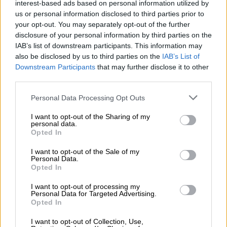
interest-based ads based on personal information utilized by
us or personal information disclosed to third parties prior to
Lifestyle
|
05.12.2022 12:57
your opt-out. You may separately opt-out of the further
Γέννησε η Μαίρη Συνατσάκη: Έφερε
disclosure of your personal information by third parties on the
IAB’s list of downstream participants. This information may
στον κόσμο ένα υγιέστατο κοριτσάκι,
also be disclosed by us to third parties on the
IAB’s List of
καρπό του έρωτά της με τον Ιαν Στρατή
Downstream Participants
that may further disclose it to other
Tι αποκάλυψε ο μαιευτήρας της στο Πρωινό
third parties.
Please note that this website/app uses one or more Google
Personal Data Processing Opt Outs
services and may gather and store information including but
not limited to your visit or usage behaviour. You may click to
I want to opt-out of the Sharing of my
personal data.
grant or deny consent to Google and its third-party tags to
Opted In
use your data for below specified purposes in below Google
consent section.
I want to opt-out of the Sale of my
Personal Data.
Opted In
I want to opt-out of processing my
Personal Data for Targeted Advertising.
Opted In
I want to opt-out of Collection, Use,