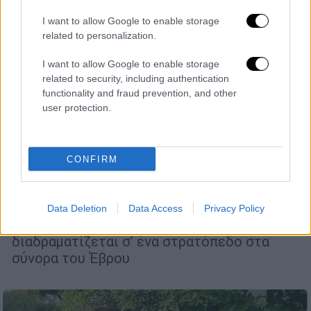
I want to allow Google to enable storage
related to personalization.
I want to allow Google to enable storage
related to security, including authentication
functionality and fraud prevention, and other
user protection.
Σινεμά
|
21.09.2022 11:19
Army Baby: Η νέα ταινία του Γιώργου
Κορδέλλα θα ανοίξει το New York Greek
CONFIRM
Film Expo 2022
Ο σκηνοθέτης της «Ρόζας της Σμύρνης»
αυτή τη φορά δημιουργεί μια κωμική
Data Deletion
Data Access
Privacy Policy
χριστουγεννιάτικη ταινία, που
διαδραματίζεται σ’ ένα στρατόπεδο στα
σύνορα του Έβρου