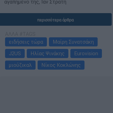
αγαπημένο της, Ίαν Στρατή
περισσότερα άρθρα
ΑΛΛΑ #TAGS
ειδήσεις τώρα
Μαίρη Συνατσάκη
J2US
Ηλίας Ψινάκης
Eurovision
μιούζικαλ
Νίκος Κοκλώνης