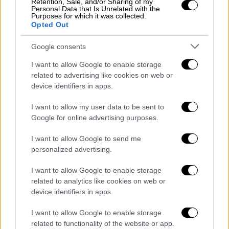
Retention, Sale, and/or Sharing of my
Personal Data that Is Unrelated with the
Purposes for which it was collected.
Opted Out
Σινεμά
|
22.11.2022 01:30
Google consents
Army Baby: Μια στρατιωτική κωμωδία
με χριστουγεννιάτικη… παραλλαγή - Τον
I want to allow Google to enable storage
related to advertising like cookies on web or
Δεκέμβριο στους κινηματογράφους
device identifiers in apps.
Από τον σκηνοθέτη και τον παραγωγό της
I want to allow my user data to be sent to
ταινίας «Η Ρόζα της Σμύρνης», Γιώργο
Google for online advertising purposes.
Κορδέλλα
I want to allow Google to send me
personalized advertising.
I want to allow Google to enable storage
related to analytics like cookies on web or
device identifiers in apps.
I want to allow Google to enable storage
related to functionality of the website or app.