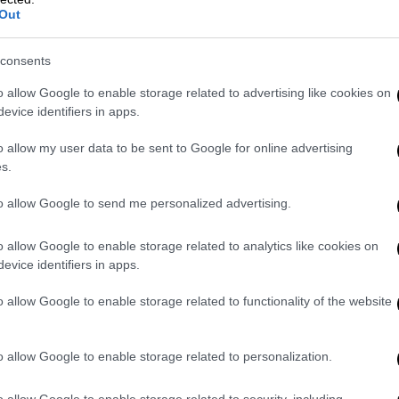
Out
consents
o allow Google to enable storage related to advertising like cookies on
evice identifiers in apps.
o allow my user data to be sent to Google for online advertising
s.
 σε ένα ξενοδοχείο κοντά στην κατοικία
to allow Google to send me personalized advertising.
 άφιξή τους ένα εξατομικευμένο κουτί με
o allow Google to enable storage related to analytics like cookies on
ό γάμο. Το κουτί ήταν διακοσμημένο με τα
evice identifiers in apps.
λάμβαναν βατόμουρο, βανίλια Ταϊτής και
με πολύ που κάνατε τις γιορτές του
o allow Google to enable storage related to functionality of the website
 ξεχωριστές. Όνειρα γλυκά, J&B», έγραφε
o allow Google to enable storage related to personalization.
o allow Google to enable storage related to security, including