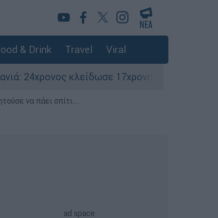
ood & Drink
Travel
Viral
 κλείδωσε 17χρονη στο σπίτι του – Την έσωσαν 
τούσε να πάει σπίτι...