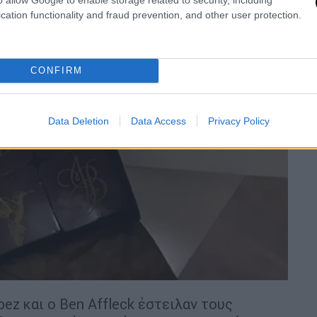
cation functionality and fraud prevention, and other user protection.
CONFIRM
Data Deletion
Data Access
Privacy Policy
pez και ο Ben Affleck έστειλαν τους