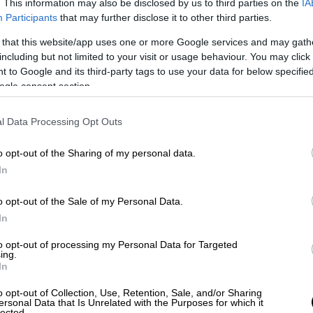
. This information may also be disclosed by us to third parties on the
IA
Participants
that may further disclose it to other third parties.
ιπλέον φορέματα του
Ralph Lauren,
το ένα με
 σε στυλ γοργόνας και λαιμόκοψη
 that this website/app uses one or more Google services and may gath
including but not limited to your visit or usage behaviour. You may click 
ki
.
 to Google and its third-party tags to use your data for below specifi
ogle consent section.
l Data Processing Opt Outs
o opt-out of the Sharing of my personal data.
In
o opt-out of the Sale of my Personal Data.
In
to opt-out of processing my Personal Data for Targeted
ing.
In
o opt-out of Collection, Use, Retention, Sale, and/or Sharing
ersonal Data that Is Unrelated with the Purposes for which it
ram
lected.