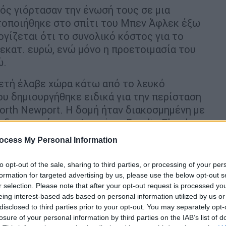
ιός γιόρτασαν την ένωσή τους σε μια
ατοποιήθηκε στο σπίτι του Μπεν Άφλεκ έξω
γίζεται ότι το συνολικό κόστος για το
2 εκατ. ευρώ, ενώ μόνο η προετοιμασία του
ώ.
λετή έλαβε χώρα κάτω από το λευκό
ου δημιουργήθηκε ειδικά για την περίσταση
orth Newport. Η δομή ήταν διακοσμημένη με
-δημιουργία της Jenevieve Peralta Floral
ατά μήκος του διαδρόμου.
ocess My Personal Information
ι φίλοι -όλοι φορώντας λευκά-
to opt-out of the sale, sharing to third parties, or processing of your per
τι, προτού μεταβούν στον αχυρώνα για το
formation for targeted advertising by us, please use the below opt-out s
ruce Moffett και η Cru Catering. Οι
r selection. Please note that after your opt-out request is processed y
ς ολοκληρώθηκαν με την γαμήλια τούρτα
eing interest-based ads based on personal information utilized by us or
disclosed to third parties prior to your opt-out. You may separately opt-
s, ένα χορευτικό πάρτι υπό με τον DJ Dubz
losure of your personal information by third parties on the IAB’s list of