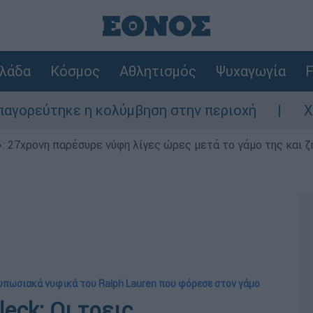
λάδα
Κόσμος
Αθλητισμός
Ψυχαγωγία
F
 κολύμβηση στην περιοχή
Χανιά: 24χρονος
 27χρονη παρέσυρε νύφη λίγες ώρες μετά το γάμο της και ζη
τυπωσιακά νυφικά του Ralph Lauren που φόρεσε στον γάμο
leck: Οι τρεις