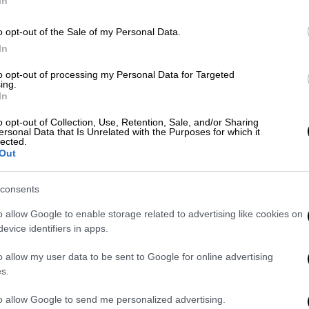
In
Τηλεόραση
|
06.01.2026 23:00
o opt-out of the Sale of my Personal Data.
Κυκλοφόρησε από το Netflix το
In
ΑΠ
επίσημο τρέιλερ του «The RIP» -
to opt-out of processing my Personal Data for Targeted
Κ
Ματ Ντέιμον και Μπεν Άφλεκ σε
ing.
In
π
παιχνίδια προδοσίας
τ
o opt-out of Collection, Use, Retention, Sale, and/or Sharing
Το αστυνομικό θρίλερ αναμένεται να
ersonal Data that Is Unrelated with the Purposes for which it
lected.
είναι διαθέσιμο στην πλατφόρμα από
Out
τις 16 Ιανουαρίου
consents
ΑΠ
o allow Google to enable storage related to advertising like cookies on
Κ
evice identifiers in apps.
Lifestyle
|
15.12.2025 13:55
Ε
Μπεν Άφλεκ, Τζένιφερ Λόπεζ και
o allow my user data to be sent to Google for online advertising
Τζένιφερ Γκάρνερ βρέθηκαν ξανά
s.
μαζί για χάρη των παιδιών τους
to allow Google to send me personalized advertising.
Ώρ