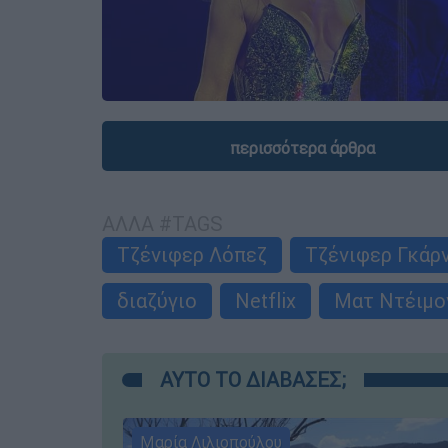
περισσότερα άρθρα
ΑΛΛΑ #TAGS
Τζένιφερ Λόπεζ
Τζένιφερ Γκάρ
διαζύγιο
Netflix
Ματ Ντέιμο
ΑΥΤΟ ΤΟ ΔΙΑΒΑΣΕΣ;
Μαρία Λιλιοπούλου