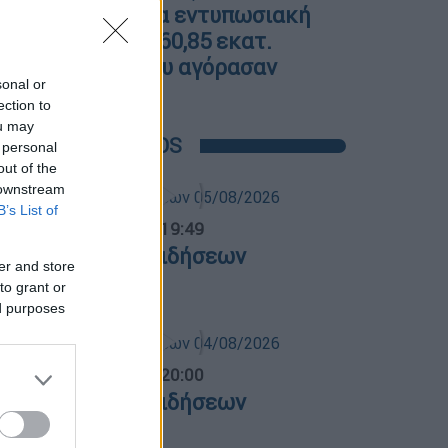
Άφλεκ: Η νέα εντυπωσιακή
έπαυλη των 60,85 εκατ.
δολαρίων που αγόρασαν
sonal or
ection to
ou may
POPULAR VIDEOS
 personal
out of the
 downstream
B’s List of
ντρικό...
|
05.08.2026 19:49
εντρικό δελτίο ειδήσεων
er and store
5/08/2026
to grant or
ed purposes
ντρικό...
|
04.08.2026 20:00
εντρικό δελτίο ειδήσεων
4/08/2026