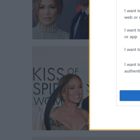
I want t
web or d
I want t
or app.
I want t
I want t
authenti