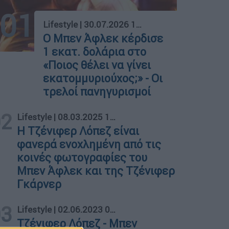
01
Lifestyle
|
30.07.2026 10:49
Ο Μπεν Άφλεκ κέρδισε
1 εκατ. δολάρια στο
«Ποιος θέλει να γίνει
εκατομμυριούχος;» - Οι
τρελοί πανηγυρισμοί
02
Lifestyle
|
08.03.2025 10:37
Η Τζένιφερ Λόπεζ είναι
φανερά ενοχλημένη από τις
κοινές φωτογραφίες του
Μπεν Άφλεκ και της Τζένιφερ
Γκάρνερ
03
Lifestyle
|
02.06.2023 09:15
Τζένιφερ Λόπεζ - Μπεν