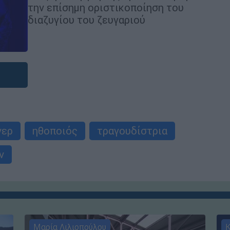
την επίσημη οριστικοποίηση του
διαζυγίου του ζευγαριού
νερ
ηθοποιός
τραγουδίστρια
ν
Μαρία Λιλιοπούλου
Κ