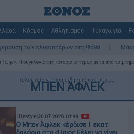
λλάδα
Κόσμος
Αθλητισμός
Ψυχαγωγία
Fo
 ελικοπτέρων στη Ψάθα
Μακελειό στη Βόρε
 ζωής»: Η συγκλονιστική ιστορία μητέρας μετά από τσιμπήμ
Τελευταία νέα και ειδήσεις σχετικά με:
ΜΠΕΝ ΆΦΛΕΚ
Lifestyle
|
30.07.2026 10:49
Ο Μπεν Άφλεκ κέρδισε 1 εκατ.
δολάρια στο «Ποιος θέλει να γίνει