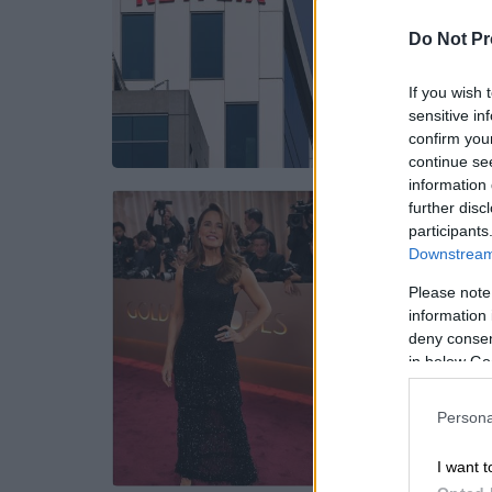
Do Not Pr
If you wish 
sensitive in
confirm you
continue se
information 
further disc
participants
Downstream 
Please note
information 
deny consent
in below Go
Persona
I want t