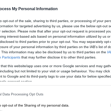
παραγωγής του Μπεν Άφλεκ
ocess My Personal Information
Η κίνηση αυτή, είναι σαν απάντηση
μετά την «ήττα» της εταιρείας στον
to opt-out of the sale, sharing to third parties, or processing of your per
«πόλεμο» εξαγοράς της Warner Bros.
formation for targeted advertising by us, please use the below opt-out s
r selection. Please note that after your opt-out request is processed y
eing interest-based ads based on personal information utilized by us or
disclosed to third parties prior to your opt-out. You may separately opt-
losure of your personal information by third parties on the IAB’s list of
Lifestyle
|
13.01.2026 14:41
. This information may also be disclosed by us to third parties on the
IA
Κε
Λόπεζ και Γκάρνερ βρέθηκαν στις
Participants
that may further disclose it to other third parties.
Κ
Χρυσές Σφαίρες αλλά δεν
 that this website/app uses one or more Google services and may gath
0
φωτογραφήθηκαν μαζί για να μην
including but not limited to your visit or usage behaviour. You may click 
προκαλέσουν... φασαρία
 to Google and its third-party tags to use your data for below specifi
ogle consent section.
Οι δύο ηθοποιοί και πρώην σύζυγοι
του Μπεν Άφλεκ διατηρούν μία
Κε
l Data Processing Opt Outs
αρκετά καλή σχέση
Κ
0
o opt-out of the Sharing of my personal data.