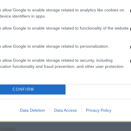
Η τραγουδίστρια διατηρεί άριστη
Ώ
σχέση με τα παιδιά των Άφλεκ-
o allow Google to enable storage related to analytics like cookies on
Γκάρνερ παρά τον χωρισμό της με τον
evice identifiers in apps.
ηθοποιό
o allow Google to enable storage related to functionality of the website
o allow Google to enable storage related to personalization.
Lifestyle
|
13.10.2025 13:46
o allow Google to enable storage related to security, including
Φιλική η επανένωση των Λόπεζ
cation functionality and fraud prevention, and other user protection.
και Άφλεκ στη Νέα Υόρκη, χωρίς
προοπτική επανασύνδεσης
Η τελευταία κοινή εμφάνιση του
CONFIRM
πρώην ζευγαριού ήταν απλώς
επαγγελματική
Data Deletion
Data Access
Privacy Policy