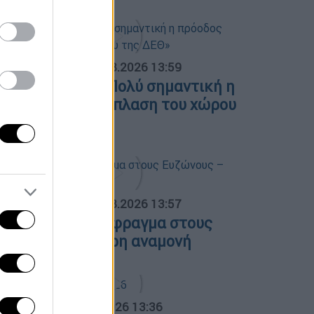
ΟΣΠΑΣΜΑΤΑ...
|
05.08.2026 13:59
.Μητσοτάκης: «Πολύ σημαντική η
ρόοδος στην ανάπλαση του χώρου
ης ΔΕΘ»
ΟΣΠΑΣΜΑΤΑ...
|
05.08.2026 13:57
υκλοφοριακό έμφραγμα στους
υζώνους – Τρίωρη αναμονή
α Ελλάδος...
|
05.08.2026 13:36