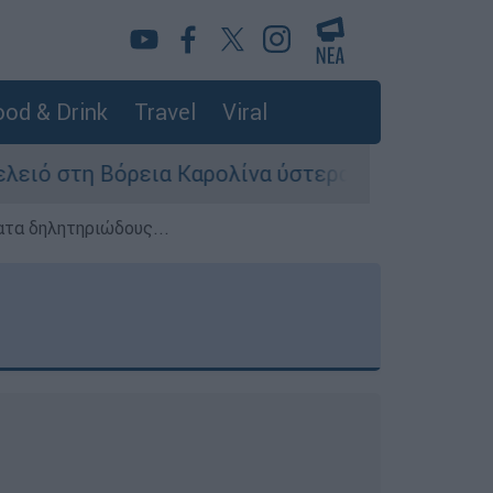
od & Drink
Travel
Viral
ια Καρολίνα ύστερα από πυροβολισμούς: Νεκρο
ατα δηλητηριώδους...