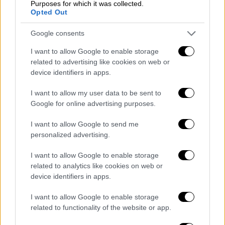
Purposes for which it was collected.
Opted Out
Google consents
video
I want to allow Google to enable storage
related to advertising like cookies on web or
device identifiers in apps.
I want to allow my user data to be sent to
Google for online advertising purposes.
Η παραγωγή φέρει τη σφραγίδα της Artists
Equity, της εταιρείας που ίδρυσαν οι δύο
I want to allow Google to send me
ηθοποιοί, ενώ μαζί τους ενώνουν τις
personalized advertising.
δυνάμεις τους οι Ντάνι Μπέρνφελντ (Dani
I want to allow Google to enable storage
Bernfeld) και Λουσιάννα Ντέιμον (Luciana
related to analytics like cookies on web or
Damon).
Παρά το υψηλό προφίλ των
device identifiers in apps.
πρωταγωνιστών, το φιλμ θα ακολουθήσει τη
μέθοδο της απευθείας κυκλοφορίας σε
I want to allow Google to enable storage
related to functionality of the website or app.
streaming, παρακάμπτοντας τις
κινηματογραφικές αίθουσες
.