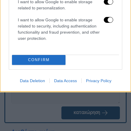
I want to allow Google to enable storage
related to personalization.
Το «The RIP» αναμένεται να είναι διαθέσιμο
στην πλατφόρμα στις
16 Ιανουαρίου
.
I want to allow Google to enable storage
related to security, including authentication
functionality and fraud prevention, and other
user protection.
Τα σχολιά σας δημοσιεύονται άμεσα με δική σας ευθύνη. Το
ΕΘΝΟΣ θα παρεμβαίνει και τα προσβλητικά σχόλια θα
διαγράφονται
CONFIRM
Data Deletion
Data Access
Privacy Policy
καταχώρηση