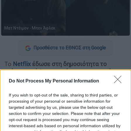
Ματ Ντέιμον - Μπεν Άφλεκ
Προσθέστε το ΕΘΝΟΣ στη Google
Το
Netflix
έδωσε στη δημοσιότητα το
επίσημο τρέιλερ του νέου αστυνομικού
θρίλερ «The RIP»
, με πρωταγωνιστές τον
Do Not Process My Personal Information
Ματ Ντέιμον
(Matt Damon) και τον
Μπεν
Άφλεκ
(Ben Affleck).
If you wish to opt-out of the sale, sharing to third parties, or
processing of your personal or sensitive information for
Η υπόθεση και οι συντελεστές
targeted advertising by us, please use the below opt-out
section to confirm your selection. Please note that after your
Σε σενάριο και σκηνοθεσία του Τζο
opt-out request is processed you may continue seeing
interest-based ads based on personal information utilized by
Κάρναχαν (Joe Carnahan),
η ταινία εστιάζει