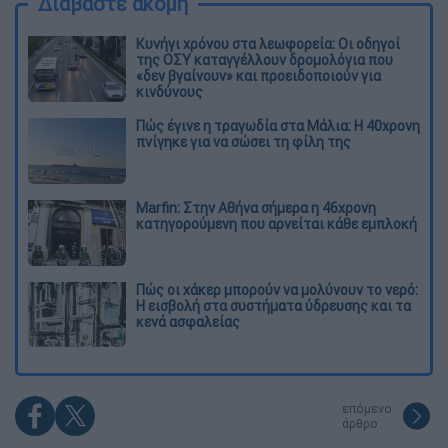
Διαβάστε ακόμη
Κυνήγι χρόνου στα λεωφορεία: Οι οδηγοί
της ΟΣΥ καταγγέλλουν δρομολόγια που
«δεν βγαίνουν» και προειδοποιούν για
κινδύνους
Πώς έγινε η τραγωδία στα Μάλια: Η 40χρονη
πνίγηκε για να σώσει τη φίλη της
Marfin: Στην Αθήνα σήμερα η 46χρονη
κατηγορούμενη που αρνείται κάθε εμπλοκή
Πώς οι χάκερ μπορούν να μολύνουν το νερό:
Η εισβολή στα συστήματα ύδρευσης και τα
κενά ασφαλείας
επόμενο
άρθρο