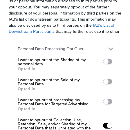
us or personal information disclosed to third parties prior to
«σε μια ομάδα αστυνομικών της δίωξης
your opt-out. You may separately opt-out of the further
ναρκωτικών στο Μαϊάμι, που ανακαλύπτει
disclosure of your personal information by third parties on the
εκατομμύρια σε μετρητά σε ένα
IAB’s list of downstream participants. This information may
εγκαταλελειμμένο κρησφύγετο
. Σύντομα, η
also be disclosed by us to third parties on the
IAB’s List of
Downstream Participants
that may further disclose it to other
εμπιστοσύνη μεταξύ τους καταρρέει και όλα
third parties.
τίθενται υπό αμφισβήτηση, ακόμα και ποιος
Please note that this website/app uses one or more Google
μπορεί να σταθεί ως πραγματικός
Personal Data Processing Opt Outs
services and may gather and store information including but
σύμμαχος».
not limited to your visit or usage behaviour. You may click to
I want to opt-out of the Sharing of my
personal data.
grant or deny consent to Google and its third-party tags to
Το καστ συμπληρώνουν οι Στίβεν Γιουν
Opted In
use your data for below specified purposes in below Google
(Steven Yeun), Τεγιάνα Τέιλορ (Teyana
consent section.
I want to opt-out of the Sale of my
Taylor), Καταλίνα Σαντίνo Μορένο (Catalina
Personal Data.
Opted In
Sandino Moreno), Σάσα Κάγιε (Sasha Calle),
Σκοτ Αντκινς (Scott Adkins) και Κάιλ
I want to opt-out of processing my
Personal Data for Targeted Advertising.
Τσάντλερ (Kyle Chandler), μεταξύ άλλων.
Opted In
I want to opt-out of Collection, Use,
Retention, Sale, and/or Sharing of my
Personal Data that Is Unrelated with the