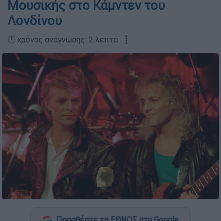
Μουσικής στο Κάμντεν του
Λονδίνου
🕛 χρόνος ανάγνωσης: 2 λεπτά ┋
Προσθέστε το ΕΘΝΟΣ στη Google