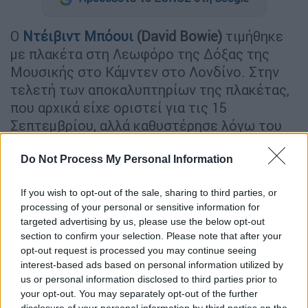
Ο
Ντέιβιντ Μπόουι
(David Bowie)
τιμήθηκε
με πλακέτα στη Λεωφόρο της Δόξας της
Μουσικής στο Κάμντεν στο Λονδίνο. Στην
τελετή των αποκαλυπτηρίων της πλακέτας,
που αρχικά είχε οριστεί για τις 15
Σεπτεμβρίου, αλλά καθυστέρησε λόγω του
θανάτου της
βασίλισσας Ελισάβετ Β'
και
πραγματοποιήθηκε την Πέμπτη, φίλοι και
Do Not Process My Personal Information
συνεργάτες του θρυλικού τραγουδιστή
If you wish to opt-out of the sale, sharing to third parties, or
γιόρτασαν τη ζωή και την κληρονομιά του.
processing of your personal or sensitive information for
targeted advertising by us, please use the below opt-out
Μεταξύ εκείνων που απέτισαν φόρο τιμής
section to confirm your selection. Please note that after your
και έκαναν τα αποκαλυπτήρια της πλακέτας
opt-out request is processed you may continue seeing
ήταν
ο ντράμερ της μπάντας που συνόδευε
interest-based ads based on personal information utilized by
τον Ντέιβιντ Μπόουι, «Spiders From Mars»,
us or personal information disclosed to third parties prior to
your opt-out. You may separately opt-out of the further
Μικ «Γούντι» Γουντμάνσι
ο οποίος δήλωσε