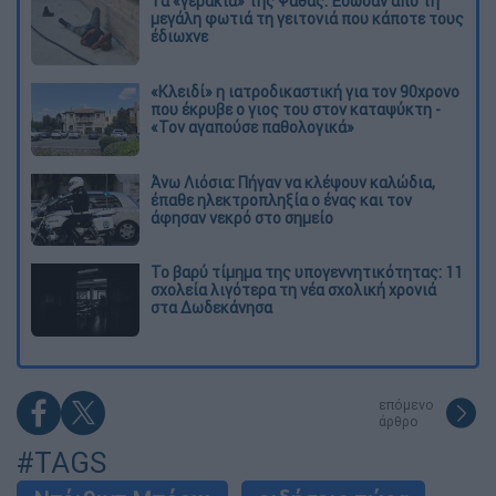
Τα «γεράκια» της Ψάθας: Έσωσαν από τη
μεγάλη φωτιά τη γειτονιά που κάποτε τους
έδιωχνε
«Κλειδί» η ιατροδικαστική για τον 90χρονο
που έκρυβε ο γιος του στον καταψύκτη -
«Τον αγαπούσε παθολογικά»
Άνω Λιόσια: Πήγαν να κλέψουν καλώδια,
έπαθε ηλεκτροπληξία ο ένας και τον
άφησαν νεκρό στο σημείο
Το βαρύ τίμημα της υπογεννητικότητας: 11
σχολεία λιγότερα τη νέα σχολική χρονιά
στα Δωδεκάνησα
επόμενο
άρθρο
#TAGS