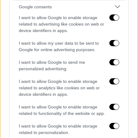
να προστίθενται νέες πλακέτες και να
Google consents
διοργανώνεται τελετές αποκαλυπτηρίων. «Ο
I want to allow Google to enable storage
χαμαιλέοντας Ντέιβιντ, ο οποίος άγγιξε
related to advertising like cookies on web or
πολλές γενιές, ζωές, ήταν ο κατάλληλος
device identifiers in apps.
άνθρωπος για να επιστρέψουμε εδώ»
σημείωσε.
I want to allow my user data to be sent to
Google for online advertising purposes.
Το Κάμντεν, στο βόρειο Λονδίνο, η περιοχή
I want to allow Google to send me
στην οποία έζησε η Έιμι Γουάινχαουζ και η
personalized advertising.
Britpop άνθισε έχει τη Λεωφόρο της Δόξας
της Μουσικής, όπως το Λος Άντζελες τη
I want to allow Google to enable storage
Λεωφόρο της Δόξας στο Χόλιγουντ. Στη
related to analytics like cookies on web or
device identifiers in apps.
Λεωφόρο στρώνονται πλάκες γρανίτη με τις
οποίες θα τιμηθούν περισσότεροι από 400
I want to allow Google to enable storage
καλλιτέχνες.
related to functionality of the website or app.
ΟΛΕΣ ΟΙ ΕΙΔΗΣΕΙΣ
I want to allow Google to enable storage
related to personalization.