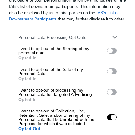
disclosure of your personal information by third parties on the
στο Reuters: «Είναι άλλο ένα ορόσημο για
IAB’s list of downstream participants. This information may
την κληρονομιά του, βασικά τη μουσική, τις
also be disclosed by us to third parties on the
IAB’s List of
ταινίες, τα βίντεο και όλα όσα έκανε για τον
Downstream Participants
that may further disclose it to other
πολιτισμό.
third parties.
Please note that this website/app uses one or more Google
Personal Data Processing Opt Outs
«Ήταν απλά ένας καταπληκτικός
services and may gather and store information including but
καλλιτέχνης – 24 ώρες το 24ωρο ήταν στη
not limited to your visit or usage behaviour. You may click to
I want to opt-out of the Sharing of my
personal data.
δουλειά και αυτό φαινόταν πάντα στα έργα
grant or deny consent to Google and its third-party tags to
Opted In
use your data for below specified purposes in below Google
του. Για να μπορεί να κινηθεί μέσα από όλους
consent section.
τους διαφορετικούς χαρακτήρες και τα
I want to opt-out of the Sale of my
Personal Data.
μουσικά είδη που έκανε και να τα καταφέρει,
Opted In
δεν νομίζω ότι κανένας το πέτυχε ποτέ,
I want to opt-out of processing my
[ήταν] μοναδικός, ένας και μοναδικός»
Personal Data for Targeted Advertising.
Opted In
τόνισε.
I want to opt-out of Collection, Use,
Ο ιδρυτής της
Λεωφόρου της Δόξας της
Retention, Sale, and/or Sharing of my
Personal Data that Is Unrelated with the
Μουσικής,
Λι Μπένετ τόνισε ότι μετά την
Purposes for which it was collected.
Opted Out
πανδημία και άλλες καθυστερήσεις άρχισαν