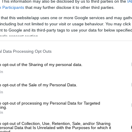
. This information may also be disclosed by us to third parties on the
IA
άνεται και εκτοπίζεται από τα χείλη των
Participants
that may further disclose it to other third parties.
 πολιτικής, είτε υγειονομικής – όπως
 that this website/app uses one or more Google services and may gath
μος της
Ρωσίας
με την Ουκρανία είχε για
including but not limited to your visit or usage behaviour. You may click 
 to Google and its third-party tags to use your data for below specifi
ogle consent section.
αγδάτη...
l Data Processing Opt Outs
.. Κάποτε τα διασπειρόμενα ψεύδη της
αν φέρει τις δυο χώρες στα πρόθυρα της
o opt-out of the Sharing of my personal data.
In
ικών και χημικών όπλων μαζικής
ους Αμερικανούς (με τους συμμάχους τους)
o opt-out of the Sale of my Personal Data.
ο πόλεμος αυτός, όπως αμέτρητοι άλλοι,
In
τίτιμο 150.000 μέχρι και 650.000 νεκρούς
to opt-out of processing my Personal Data for Targeted
 Ανατολή
. Και για να μην ξεχνάμε: λίγους
ing.
In
γίδα της Ερήμου
, ο πρόεδρος Μπους
τρατιώτες σκότωναν μωρά σε θερμοκοιτίδες,
o opt-out of Collection, Use, Retention, Sale, and/or Sharing
ersonal Data that Is Unrelated with the Purposes for which it
lected.