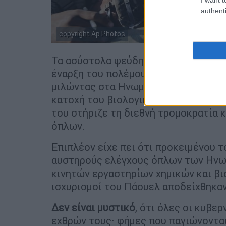
authenti
copyright Ap Photos
Τα ασύστολα ψεύδη είχαν πείσει του
έναρξη του πολέμου, όταν ο τότε υ
μιλώντας στα Ηνωμένα Έθνη κατηγόρη
κατοχή του βιολογικά και χημικά όπ
του στήριζε τη διεθνή τρομοκρατία 
όπλων.
Επιπλέον είχε πει ότι προκειμένου τ
αυστηρούς ελέγχους όπλων των Ηνω
κινητών εργαστηρίων χημικών και βι
ισχυρισμοί του Πάουελ αποδείχθηκα
Δεν είναι μυστικό
, ότι όλες οι κυβε
εχθρών τους· φήμες που παγιώνονται