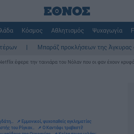
λάδα
Κόσμος
Αθλητισμός
Ψυχαγωγία
F
παράζ προκλήσεων της Άγκυρας στο Αιγαίο: Εικ
Netflix έφερε την ταινιάρα του Νόλαν που οι φαν έχουν κρυφό
δάτη...
📌 Εμμονικοί, ψυχοπαθείς εγκληματίες
στής του Ρίγκαν...
📌 Ο Καντάφι τραβεστί!