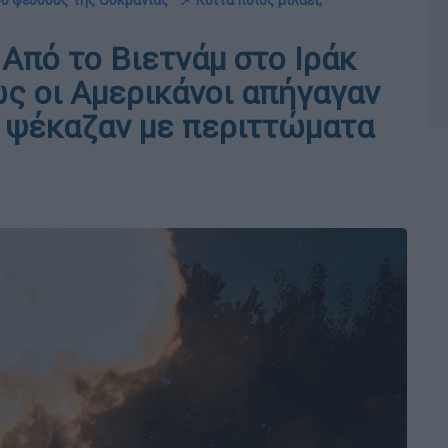
ου ψεύδους της Ουκρανίας
📌 Κοίτα ποιος μιλάει;
 Από το Βιετνάμ στο Ιράκ
ώς οι Αμερικάνοι απήγαγαν
οί ψέκαζαν με περιττώματα