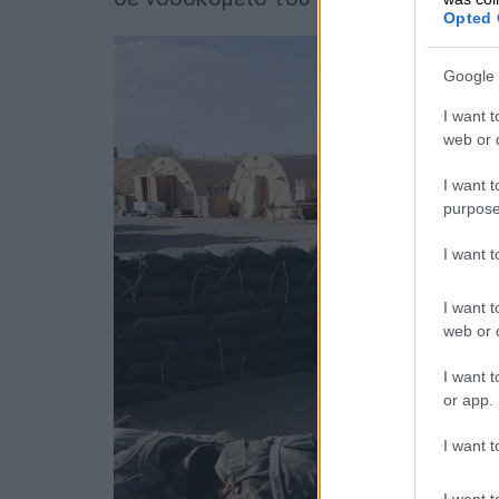
Opted 
Google 
I want t
web or d
I want t
purpose
I want 
I want t
web or d
I want t
or app.
I want t
I want t