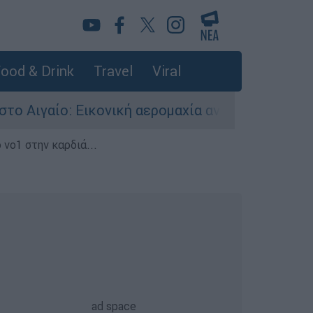
ood & Drink
Travel
Viral
ονική αερομαχία ανάμεσα σε ελληνικά και τουρκ
 νο1 στην καρδιά...