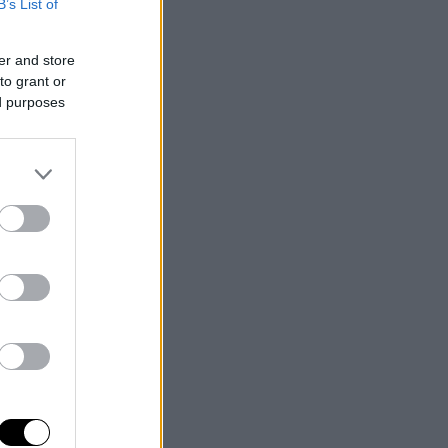
B’s List of
er and store
to grant or
ed purposes