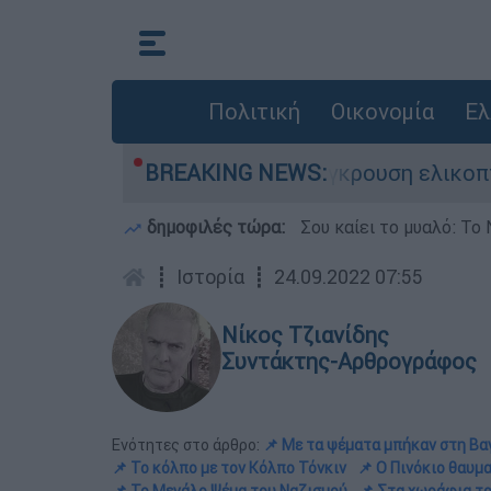
Πολιτική
Οικονομία
Ελ
 τη ζωή του στη σύγκρουση ελικοπτέρων
BREAKING NEWS:
Μ
δημοφιλές τώρα:
Σου καίει το μυαλό: Το 
┋
Ιστορία
┋
24.09.2022 07:55
Νίκος Τζιανίδης
Συντάκτης-Αρθρογράφος
Ενότητες στο άρθρο:
📌 Με τα ψέματα μπήκαν στη Βαγ
📌 Το κόλπο με τον Κόλπο Τόνκιν
📌 Ο Πινόκιο θαυμα