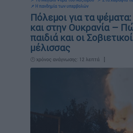
📌 Το Μεγάλο Ψέμα του Ναζισμού
📌 Στα χωράφια τ
📌 Η πανδημία των υπερβολών
Πόλεμοι για τα ψέματα:
και στην Ουκρανία – Π
παιδιά και οι Σοβιετικ
μέλισσας
🕛 χρόνος ανάγνωσης: 12 λεπτά ┋