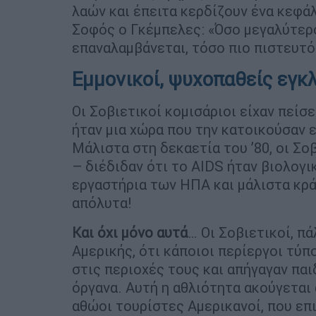
λαών και έπειτα κερδίζουν ένα κεφά
Σοφός ο Γκέμπελες: «Όσο μεγαλύτερο
επαναλαμβάνεται, τόσο πιο πιστευτό
Εμμονικοί, ψυχοπαθείς εγκ
Οι Σοβιετικοί κομισάριοι είχαν πείσ
ήταν μια χώρα που την κατοικούσαν 
Μάλιστα στη δεκαετία του ’80, οι Σο
– διέδιδαν ότι το AIDS ήταν βιολογι
εργαστήρια των ΗΠΑ και μάλιστα κρά
απόλυτα!
Και όχι μόνο αυτά
… Οι Σοβιετικοί, πά
Αμερικής, ότι κάποιοι περίεργοι τύπ
στις περιοχές τους και απήγαγαν πα
όργανα. Αυτή η αθλιότητα ακούγεται 
αθώοι τουρίστες Αμερικανοί, που ε