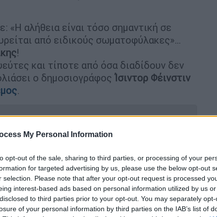
τε: «Η αλήθεια είναι τόσο σημαντική σε
ουρείται από ειδικούς σωματοφύλακες»…
ίκης
!
εύτες και τίποτε από όσα διαδίδουν δεν
χολιάσει ο δημοσιογράφος
Ίσιντορ Φέινστιν
εμος
.
ocess My Personal Information
τηγμένο στο αίμα - Οι στρατιωτικές
to opt-out of the sale, sharing to third parties, or processing of your per
ο Σουέζ και την Κύπρο μέχρι τα
formation for targeted advertising by us, please use the below opt-out s
r selection. Please note that after your opt-out request is processed y
eing interest-based ads based on personal information utilized by us or
disclosed to third parties prior to your opt-out. You may separately opt-
losure of your personal information by third parties on the IAB’s list of