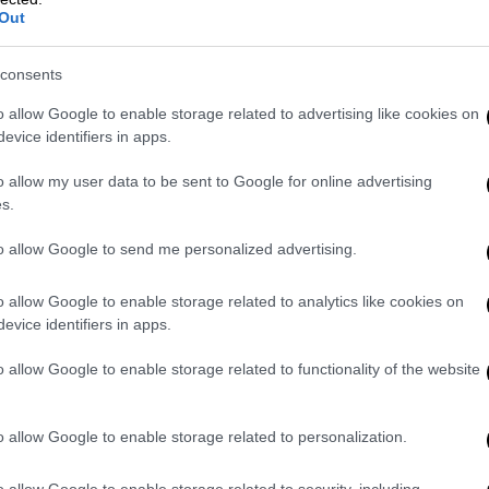
Out
σαν το "οκ". Το πρώτο πράγμα που
με
αι και όταν του είπα ότι είμαι Παρθένος μου
consents
ι δεν ταιριάζαμε
».
o allow Google to enable storage related to advertising like cookies on
evice identifiers in apps.
o allow my user data to be sent to Google for online advertising
s.
to allow Google to send me personalized advertising.
o allow Google to enable storage related to analytics like cookies on
evice identifiers in apps.
o allow Google to enable storage related to functionality of the website
o allow Google to enable storage related to personalization.
o allow Google to enable storage related to security, including