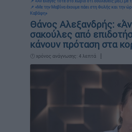
📌 «Αν έλεγες τότε στο χωριό ότι δουλεύεις μαζί με
📌 «Με την Μαβίνα έχουμε πάει στη Φυλής και την ώρ
Καβάφη»
Θάνος Αλεξανδρής: «Ά
σακούλες από επιδοτήσε
κάνουν πρόταση στα κορ
🕛 χρόνος ανάγνωσης: 4 λεπτά ┋