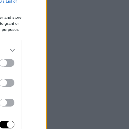
B’s List of
er and store
to grant or
ed purposes