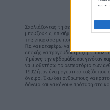
authenti
Σχολιάζοντας τη δεκαετία κατά την 
μπουζούκια, επισήμανε: «Τη δεκαετί
της επαρχίας με ποιοτικό ρεπερτόρι
Για να καταφέρω να επιβιώσω, μου πρ
εποχής να τραγουδάω μαζί με μπαλέτ
7 μέρες την εβδομάδα και γινόταν χα
να υιοθετήσω το ρεπερτόριο των ανθ
1992 ήταν ένα μαγευτικό ταξίδι που 
όνειρο. Έχω δει ανθρώπους να κρατο
δάνεια και να κάνουν πρόταση στα κορ