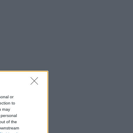
sonal or
ection to
ou may
 personal
out of the
 downstream