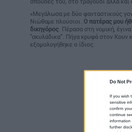
σπουδές του, στο τραγούδι αλλά και
«Μεγάλωσα με δύο φανταστικούς γον
Νιώθαμε πλούσιοι.
Ο πατέρας μου ήθ
δικηγόρος
. Πέρασα στη νομική, έγιν
"σκυλάδικα". Πήγα κρυφά στον Κουν 
εξομολογήθηκε ο ίδιος.
Do Not Pr
If you wish 
sensitive in
confirm you
continue se
information 
further disc