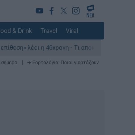
ood & Drink
Travel
Viral
έει η 46χρονη - Τι αποκάλυψε στους αστυνομικού
 σήμερα
|
➔ Εορτολόγιο: Ποιοι γιορτάζουν