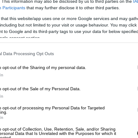
. This information may also be disclosed by us to third parties on the
IA
Participants
that may further disclose it to other third parties.
 that this website/app uses one or more Google services and may gath
including but not limited to your visit or usage behaviour. You may click 
 to Google and its third-party tags to use your data for below specifi
ogle consent section.
l Data Processing Opt Outs
ότι δουλεύεις μαζί με τον
 κατάντια»
o opt-out of the Sharing of my personal data.
In
σία του με τον
Γιώργο Μαρίνο
. «Όταν με
εωρείτο
η "Μέδουσα" το Μέγαρο Μουσικής
o opt-out of the Sale of my Personal Data.
κανα οντισιόν. Αλλά πώς το λέω στη μάνα
In
ς λέω είμαι στον Μαρίνο. Τότε, αν έλεγες
to opt-out of processing my Personal Data for Targeted
ο Μαρίνο -αν τους έλεγες ότι ήμουν
ing.
In
ν πιο light-
εθεωρείτο κατάντια
. Για εμένα
χνης, τραγουδιστής, showman. Δεν
o opt-out of Collection, Use, Retention, Sale, and/or Sharing
ersonal Data that Is Unrelated with the Purposes for which it
 ήρθαν οι δικοί μου να με δουν και τους
lected.