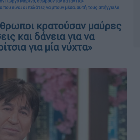
 τον Γιώργο Μαρίνο, θεωρούνταν κατάντια»
α που είναι οι πελάτες να μπουν μέσα, αυτή τους απήγγειλε
νθρωποι κρατούσαν μαύρες
ις και δάνεια για να
ίτσια για μία νύχτα»