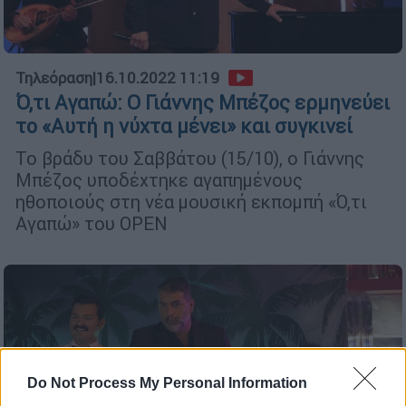
Τηλεόραση
|
16.10.2022 11:19
Ό,τι Αγαπώ: Ο Γιάννης Μπέζος ερμηνεύει
το «Αυτή η νύχτα μένει» και συγκινεί
Το βράδυ του Σαββάτου (15/10), ο Γιάννης
Μπέζος υποδέχτηκε αγαπημένους
ηθοποιούς στη νέα μουσική εκπομπή «Ό,τι
Αγαπώ» του OPEN
Do Not Process My Personal Information