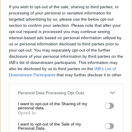
If you wish to opt-out of the sale, sharing to third parties, or
processing of your personal or sensitive information for
targeted advertising by us, please use the below opt-out
section to confirm your selection. Please note that after your
opt-out request is processed you may continue seeing
interest-based ads based on personal information utilized by
us or personal information disclosed to third parties prior to
Τηλεόραση
|
16.10.2022 10:00
your opt-out. You may separately opt-out of the further
Αυτή η νύχτα μένει - Επόμενα επεισόδια:
disclosure of your personal information by third parties on the
IAB’s list of downstream participants. This information may
Ο Στρατής, χτυπημένος καταλήγει στο
also be disclosed by us to third parties on the
IAB’s List of
νεκροταφείο
Downstream Participants
that may further disclose it to other
third parties.
Η νέα σειρά του Alpha «Αυτή η νύχτα μένει»
έρχεται και αυτή την εβδομάδα με μεγάλες
Please note that this website/app uses one or more Google
Personal Data Processing Opt Outs
ανατροπές που θα καθηλώσουν
services and may gather and store information including but
not limited to your visit or usage behaviour. You may click to
I want to opt-out of the Sharing of my
personal data.
grant or deny consent to Google and its third-party tags to
Opted In
use your data for below specified purposes in below Google
consent section.
I want to opt-out of the Sale of my
Personal Data.