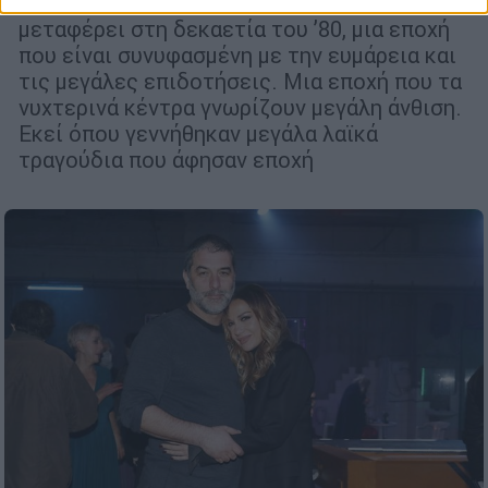
Η νέα σειρά «Αυτή η νύχτα μένει» μας
μεταφέρει στη δεκαετία του ’80, μια εποχή
που είναι συνυφασμένη με την ευμάρεια και
τις μεγάλες επιδοτήσεις. Μια εποχή που τα
νυχτερινά κέντρα γνωρίζουν μεγάλη άνθιση.
Εκεί όπου γεννήθηκαν μεγάλα λαϊκά
τραγούδια που άφησαν εποχή