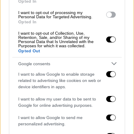
Opted In
I want to opt-out of processing my
Personal Data for Targeted Advertising.
Opted In
I want to opt-out of Collection, Use,
Retention, Sale, and/or Sharing of my
Personal Data that Is Unrelated with the
Purposes for which it was collected.
Opted Out
Google consents
Τηλεόραση
|
10.10.2022 23:30
I want to allow Google to enable storage
related to advertising like cookies on web or
Αυτή η νύχτα μένει: Ενθουσιάστηκε το
device identifiers in apps.
Twitter με την πρεμιέρα - «ΠΑΣΟΚ, τότε
που τα χιλιάρικα έρεαν άφθονα»
I want to allow my user data to be sent to
Google for online advertising purposes.
«Χειροκρότησαν» την πρεμιέρα της σειράς
«Αυτή η νύχτα μένει» οι χρήστες του Twitter
I want to allow Google to send me
personalized advertising.