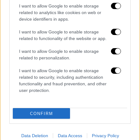
συμβάν. Ο Παύλος όμως συνεχίζει να ψάχνει
I want to allow Google to enable storage
related to analytics like cookies on web or
στοιχεία για την ενοχή του. Στο πλευρό του
device identifiers in apps.
θα βρεθεί και ο Χάρης, που αποφασίζει να
τον βοηθήσει. Σύντομα ο Χάρης θα βρεθεί σε
I want to allow Google to enable storage
μεγάλο δίλημμα, καθώς στα χέρια του θα
related to functionality of the website or app.
πέσει ένα στοιχείο που καθιστά ύποπτο τον
I want to allow Google to enable storage
Ορέστη για όσα τραγικά συνέβησαν εκείνη τη
related to personalization.
νύχτα.
I want to allow Google to enable storage
Ο Χάρης δεν ξέρει εάν πρέπει να κρατήσει το
related to security, including authentication
στόμα του κλειστό ή να μοιραστεί επιτέλους
functionality and fraud prevention, and other
user protection.
τα όσα έμαθε για τον πατέρα του. Ο Ορέστης,
παρότι έχει πληροφορηθεί από την Έλενα
την αλήθεια για τον Νίκο, συνεχίζει την
CONFIRM
προκλητική στάση του. Σε μια συνέντευξη
που δίνει δηλώνει ότι ο Νίκος είναι δικός
του γιος. Με αυτήν την κίνησή του
Data Deletion
Data Access
Privacy Policy