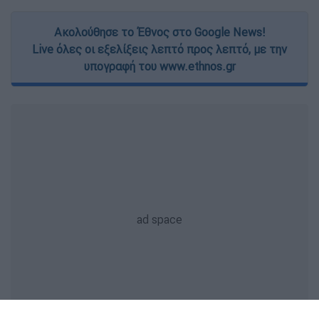
Ακολούθησε το Έθνος στο Google News!
Live όλες οι εξελίξεις λεπτό προς λεπτό, με την
υπογραφή του www.ethnos.gr