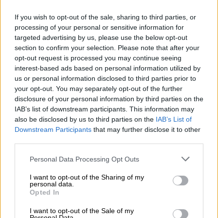
του. Πολύτιμος σύμμαχός του η Αθηνά. Ένα
If you wish to opt-out of the sale, sharing to third parties, or
πρόσωπο για το οποίο κανένας δεν μπορεί
processing of your personal or sensitive information for
να φανταστεί τη δράση και τα
targeted advertising by us, please use the below opt-out
σκοτεινά σχέδια που εξυφαίνει.
section to confirm your selection. Please note that after your
opt-out request is processed you may continue seeing
interest-based ads based on personal information utilized by
us or personal information disclosed to third parties prior to
your opt-out. You may separately opt-out of the further
disclosure of your personal information by third parties on the
IAB’s list of downstream participants. This information may
also be disclosed by us to third parties on the
IAB’s List of
Downstream Participants
that may further disclose it to other
third parties.
Please note that this website/app uses one or more Google
Personal Data Processing Opt Outs
services and may gather and store information including but
not limited to your visit or usage behaviour. You may click to
I want to opt-out of the Sharing of my
personal data.
grant or deny consent to Google and its third-party tags to
Opted In
use your data for below specified purposes in below Google
consent section.
I want to opt-out of the Sale of my
Personal Data.