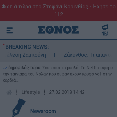
Φωτιά τώρα στο Στεφάνι Κορινθίας - Ήχησε το
112
BREAKING NEWS:
τέλεση Ζαμπούνη
Ζάκυνθος: Τι απαντά η Ε
δημοφιλές τώρα:
Σου καίει το μυαλό: Το Netflix έφερε
την ταινιάρα του Νόλαν που οι φαν έχουν κρυφό νο1 στην
καρδιά...
┋
Lifestyle
┋
27.02.2019 14:42
Newsroom