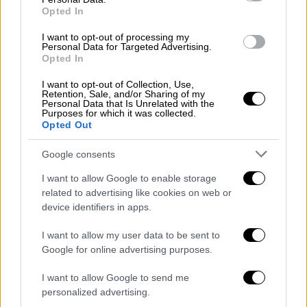
Η επιστροφή
Opted In
I want to opt-out of processing my
LIFESTYLE
26.02.2019
18:13
Personal Data for Targeted Advertising.
Opted In
Η Επιστροφή - Επόμενα επεισόδια: Ο γάμος
Έλενας- Πέτρου και το νέο έγκλημα
I want to opt-out of Collection, Use,
Retention, Sale, and/or Sharing of my
Η Επιστροφή - Επόμενα επεισόδια: Ο γάμος
Personal Data that Is Unrelated with the
Έλενας- Πέτρου και το νέο έγκλημα
Purposes for which it was collected.
Opted Out
Ο Ορέστης χωρίς να χάσει καιρό πλησιάζει
Google consents
τον Νικήτα και απαιτεί να του επιστρέψει
τις μετοχές που είχε στην εταιρεία. Την ίδια
I want to allow Google to enable storage
related to advertising like cookies on web or
ώρα ο Παύλος, που αναζητά απαντήσεις για
device identifiers in apps.
τον χαμό του Φώτη, επιτίθεται στον Ορέστη.
Τον σημαδεύει με ένα όπλο κατηγορώντας
I want to allow my user data to be sent to
τον για τη δολοφονική ενέργεια τη βραδιά
Google for online advertising purposes.
του γάμου. Ο Ορέστης προσπαθεί να τον
I want to allow Google to send me
πείσει για την αθωότητά του. Του λέει ότι
personalized advertising.
δεν έχει απολύτως καμία σχέση με το