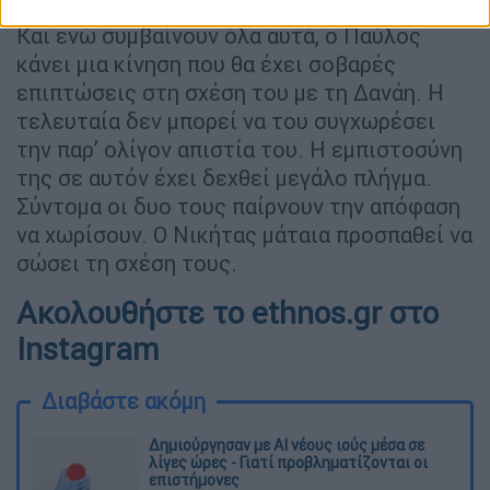
καταφέρνει να προκαλέσει την οργή όλων.
Και ενώ συμβαίνουν όλα αυτά, ο Παύλος
κάνει μια κίνηση που θα έχει σοβαρές
επιπτώσεις στη σχέση του με τη Δανάη. Η
τελευταία δεν μπορεί να του συγχωρέσει
την παρ’ ολίγον απιστία του. Η εμπιστοσύνη
της σε αυτόν έχει δεχθεί μεγάλο πλήγμα.
Σύντομα οι δυο τους παίρνουν την απόφαση
να χωρίσουν. Ο Νικήτας μάταια προσπαθεί να
σώσει τη σχέση τους.
Ακολουθήστε το ethnos.gr στο
Instagram
Διαβάστε ακόμη
Δημιούργησαν με AI νέους ιούς μέσα σε
λίγες ώρες - Γιατί προβληματίζονται οι
επιστήμονες