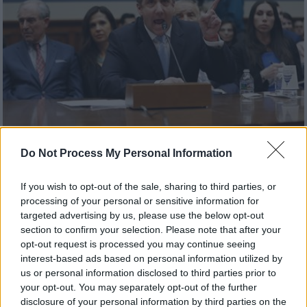
Do Not Process My Personal Information
Κόσμος
|
27.02.2019 23:10
If you wish to opt-out of the sale, sharing to third parties, or
Προειδοποίηση Κοέν: Όσοι ακολουθούν
processing of your personal or sensitive information for
τυφλά τον Τραμπ, θα υποστούν
targeted advertising by us, please use the below opt-out
συνέπειες
section to confirm your selection. Please note that after your
opt-out request is processed you may continue seeing
Ο δικηγόρος κάλεσε τους βουλευτές να μην
interest-based ads based on personal information utilized by
κάνουν το ίδιο λάθος που έκανε εκείνος
us or personal information disclosed to third parties prior to
your opt-out. You may separately opt-out of the further
disclosure of your personal information by third parties on the