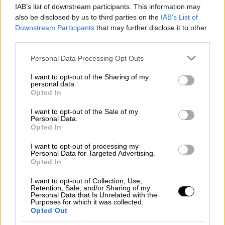
IAB’s list of downstream participants. This information may
also be disclosed by us to third parties on the
IAB’s List of
Downstream Participants
that may further disclose it to other
third parties.
Please note that this website/app uses one or more Google
Personal Data Processing Opt Outs
services and may gather and store information including but
not limited to your visit or usage behaviour. You may click to
I want to opt-out of the Sharing of my
personal data.
grant or deny consent to Google and its third-party tags to
Opted In
use your data for below specified purposes in below Google
consent section.
I want to opt-out of the Sale of my
Personal Data.
Opted In
Κόσμος
|
27.02.2019 23:09
I want to opt-out of processing my
Personal Data for Targeted Advertising.
Απίστευτες καταγγελίες από τον
Opted In
δικηγόρο του Τραμπ - Τρίζει η καρέκλα
I want to opt-out of Collection, Use,
του!
Retention, Sale, and/or Sharing of my
Personal Data that Is Unrelated with the
Purposes for which it was collected.
Ταρακουνήθηκε συθέμελα ο Λευκός Οίκος
Opted Out
με τις αποκαλύψεις του επί σειρά ετών