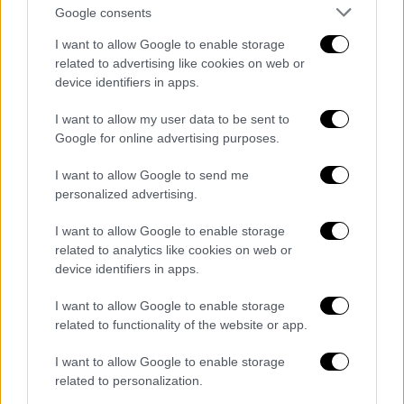
δικηγόρου του Ντόναλντ Τραμπ, Μάικλ Κόεν
Google consents
I want to allow Google to enable storage
related to advertising like cookies on web or
device identifiers in apps.
I want to allow my user data to be sent to
Google for online advertising purposes.
I want to allow Google to send me
personalized advertising.
I want to allow Google to enable storage
related to analytics like cookies on web or
Ελλάδα
|
27.02.2019 23:03
device identifiers in apps.
Παράνομες Υιοθεσίες: Η απόγνωση των
γονιών, οι «ταρίφες» και τα κυκλώματα
I want to allow Google to enable storage
related to functionality of the website or app.
Το αυστηρό πρωτόκολλο, οι χρονοβόρες
γραφειοκρατικές διαδικασίες και το βαρύ
I want to allow Google to enable storage
ψυχολογικό φορτίο «σπρώχνουν» τα
related to personalization.
ζευγάρια σε λύσεις απελπισίας