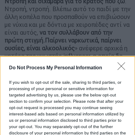
Ντροπή και σιχαμάρα για το κράτος που ζω
.
Ντροπή, ντροπή. Βλέπω αυτό το παιδί με την
άλλη κοπέλα που προσπαθούν να επιβιώσουν
με νύχια και με δόντια με χειροπέδες αντί να
είναι αυτός,
να τον συλλάβουν από την
πρώτη στιγμή.
Παίρνει ναρκωτικά, παίρνει
ουσίες, είναι αλκοολικός
» ανέφερε αρχικά η
μητέρα της γνωστής influencer, η οποία δε
μπορούσε να συγκρατήσει τον εκνευρισμό
Do Not Process My Personal Information
της» είπε αρχικά.
If you wish to opt-out of the sale, sharing to third parties, or
Και συνέχισε, υπογραμμίζοντας: «
Ντρέπομαι
processing of your personal or sensitive information for
για το πώς λειτουργεί το κράτος
.
Δεν έχω
targeted advertising by us, please use the below opt-out
καμία εμπιστοσύνη στη δικαιοσύνη
. Καμία
section to confirm your selection. Please note that after your
όμως. Είμαι καμένη από τη δικαιοσύνη.
Δεν
opt-out request is processed you may continue seeing
interest-based ads based on personal information utilized by
υπάρχει δικαιοσύνη στην Ελλάδα, υπάρχει
us or personal information disclosed to third parties prior to
μόνο συμφέρον και χρήμα
. Αυτός δεν το
your opt-out. You may separately opt-out of the further
κάνει για τη δημοσιότητα. Αυτός θέλει
disclosure of your personal information by third parties on the