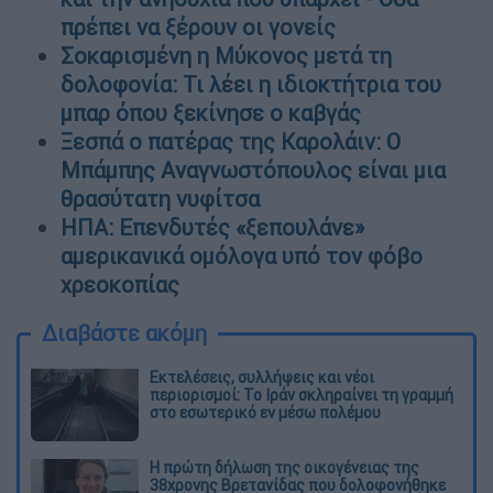
πρέπει να ξέρουν οι γονείς
Σοκαρισμένη η Μύκονος μετά τη
δολοφονία: Τι λέει η ιδιοκτήτρια του
μπαρ όπου ξεκίνησε ο καβγάς
Ξεσπά ο πατέρας της Καρολάιν: Ο
Μπάμπης Αναγνωστόπουλος είναι μια
θρασύτατη νυφίτσα
ΗΠΑ: Επενδυτές «ξεπουλάνε»
αμερικανικά ομόλογα υπό τον φόβο
χρεοκοπίας
Διαβάστε ακόμη
Εκτελέσεις, συλλήψεις και νέοι
περιορισμοί: Το Ιράν σκληραίνει τη γραμμή
στο εσωτερικό εν μέσω πολέμου
Η πρώτη δήλωση της οικογένειας της
38χρονης Βρετανίδας που δολοφονήθηκε