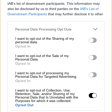
βοήθεια. Θέλει βοήθεια. Πρέπει να τον
IAB’s list of downstream participants. This information may
πιάσουν να τον κλείσουν σε ένα ίδρυμα».
also be disclosed by us to third parties on the
IAB’s List of
Downstream Participants
that may further disclose it to other
Η μητέρα της Super Κικής τόνισε πολλές
third parties.
φορές ότι νιώθει ντροπή με την εικόνα που
Please note that this website/app uses one or more Google
Personal Data Processing Opt Outs
βλέπει, καθώς πιστεύει απαράδεκτη την
services and may gather and store information including but
not limited to your visit or usage behaviour. You may click to
I want to opt-out of the Sharing of my
κίνηση των αστυνομικών αρχών να φορέσουν
personal data.
grant or deny consent to Google and its third-party tags to
χειροπέδες στην κόρη της. «Εδώ μιλάμε για
Opted In
use your data for below specified purposes in below Google
ενδοοικογενειακή βία και βάζεις χειροπέδες
consent section.
I want to opt-out of the Sale of my
σε αυτά τα κορίτσια; Σας λέω ότι θα έπρεπε
Personal Data.
Opted In
να υπάρχουν διαχωρισμοί και να μη τα
βάζουμε όλα στο ίδιο τσουβάλι. Ντρέπομαι
I want to opt-out of processing my
Personal Data for Targeted Advertising.
και το λέω και το ξαναλέω.
Που ήταν ο
Opted In
εισαγγελέας χθες το απόγευμα να τους
I want to opt-out of Collection, Use,
πιάσει να μιλήσουν; Γιατί δε τους εξέτασε
Retention, Sale, and/or Sharing of my
εκείνη την ώρα;
Έχουν να κάνουν με τα πιο
Personal Data that Is Unrelated with the
Purposes for which it was collected.
καλά παιδιά του κόσμου. Βοηθάνε κόσμο,
Opted Out
βοηθάνε ανθρώπους, παλεύουν. Είναι μεγάλη