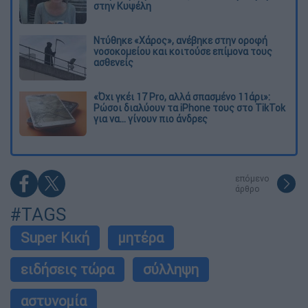
στην Κυψέλη
Ντύθηκε «Χάρος», ανέβηκε στην οροφή
νοσοκομείου και κοιτούσε επίμονα τους
ασθενείς
«Όχι γκέι 17 Pro, αλλά σπασμένο 11άρι»:
Ρώσοι διαλύουν τα iPhone τους στο TikTok
για να... γίνουν πιο άνδρες
επόμενο
άρθρο
#TAGS
Super Κική
μητέρα
ειδήσεις τώρα
σύλληψη
αστυνομία