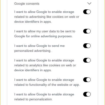
Google consents
ντροπή αυτό που βλέπω. Ποιον πιάσανε
μωρέ; Τα Γλυκά Νερά πιάσανε; Ντροπή τους.
I want to allow Google to enable storage
Δε θα έπρεπε να είναι ίδια η διαδικασία για
related to advertising like cookies on web or
device identifiers in apps.
όλους.
I want to allow my user data to be sent to
Google for online advertising purposes.
I want to allow Google to send me
personalized advertising.
I want to allow Google to enable storage
related to analytics like cookies on web or
device identifiers in apps.
I want to allow Google to enable storage
related to functionality of the website or app.
Η κόρη μου είναι η νονά της κόρης της φίλης
I want to allow Google to enable storage
της και ήταν η πρώτη κίνηση που έκανε το
related to personalization.
κοριτσάκι να πάρει τη νονά της μπροστά σε