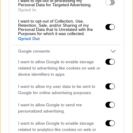
I want to opt-out of processing my
ειδικών εφέ από την τεχνολογία της
Personal Data for Targeted Advertising.
Opted In
Τεχνητής Νοημοσύνης που χρησιμοποιεί
παλιά πλάνα για να δημιουργήσει μια μη
I want to opt-out of Collection, Use,
Retention, Sale, and/or Sharing of my
γερασμένη εκδοχή του προσώπου του.
Personal Data that Is Unrelated with the
Purposes for which it was collected.
«Ξέρω ότι αυτό είναι το πρόσωπό μου, ότι
Opted Out
δεν είναι κάποια μαγεία του PhotoShop.
Έτσι έμοιαζα πριν από 35 χρόνια, επειδή η
Google consents
Lucasfilm
έχει κάθε καρέ ταινίας που
I want to allow Google to enable storage
φτιάξαμε μαζί όλο αυτό το χρόνο», τόνισε ο
related to advertising like cookies on web or
θρύλος του αμερικανικού κινηματογράφου.
device identifiers in apps.
Ήταν ευχαριστημένος με το πώς εξελίχθηκε
I want to allow my user data to be sent to
Google for online advertising purposes.
το αποτέλεσμα, λέγοντας αστειευόμενος:
«Δεν γυρνάω και λέω στον εαυτό μου, θα
I want to allow Google to send me
ήθελα να ξαναγίνω ο τύπος που ήμουν, γιατί
personalized advertising.
δεν είμαι. Μου αρέσει που γερνάω, ήταν
I want to allow Google to enable storage
πολύ ωραίο που ήμουν νέος, αλλά, διάολε, θα
related to analytics like cookies on web or