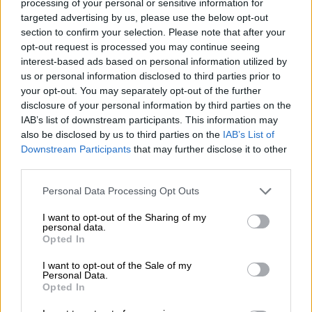
processing of your personal or sensitive information for
ο Μαντς Μίκελσεν, ο οποίος αναζητεί μια
targeted advertising by us, please use the below opt-out
μηχανή που του επιτρέπει να ταξιδεύει στον
section to confirm your selection. Please note that after your
χρόνο. Η συγγραφέας και ηθοποιός του
opt-out request is processed you may continue seeing
interest-based ads based on personal information utilized by
"Fleabag" Φίμπι Γουόλερ-Μπριτζ παίζει στην
us or personal information disclosed to third parties prior to
ταινία, υποδυόμενη την βαφτισιμιά του
your opt-out. You may separately opt-out of the further
Τζόουνς.
disclosure of your personal information by third parties on the
IAB’s list of downstream participants. This information may
«Υπάρχει μαγεία εδώ και προέρχεται από τη
also be disclosed by us to third parties on the
IAB’s List of
συνεργασία, από το σμίξιμο των φιλοδοξιών
Downstream Participants
that may further disclose it to other
third parties.
όλων», είπε ο Φορντ, με τη φωνή του να
ραγίζει καθώς σκεφτόταν τη συνεργασία του
Please note that this website/app uses one or more Google
Personal Data Processing Opt Outs
με το καστ του Dial of Destiny. «Δεν έχω δει
services and may gather and store information including but
not limited to your visit or usage behaviour. You may click to
I want to opt-out of the Sharing of my
ποτέ ηθοποιούς να δίνουν τόσα ο ένας στον
personal data.
grant or deny consent to Google and its third-party tags to
άλλον».
Opted In
use your data for below specified purposes in below Google
consent section.
I want to opt-out of the Sale of my
Η ταινία αρχίζει υποτίθεται στο τέλος του
Personal Data.
Β' Παγκοσμίου Πολέμου με έναν Χάρισον
Opted In
Φορντ να εμφανίζεται νέος, ένα επίτευγμα