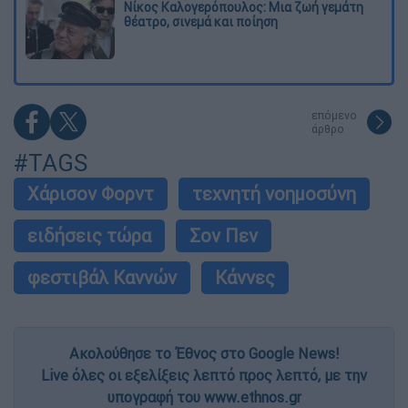
Νίκος Καλογερόπουλος: Μια ζωή γεμάτη
θέατρο, σινεμά και ποίηση
επόμενο
άρθρο
#TAGS
Χάρισον Φορντ
τεχνητή νοημοσύνη
ειδήσεις τώρα
Σον Πεν
φεστιβάλ Καννών
Κάννες
Ακολούθησε το Έθνος στο Google News!
Live όλες οι εξελίξεις λεπτό προς λεπτό, με την
υπογραφή του www.ethnos.gr