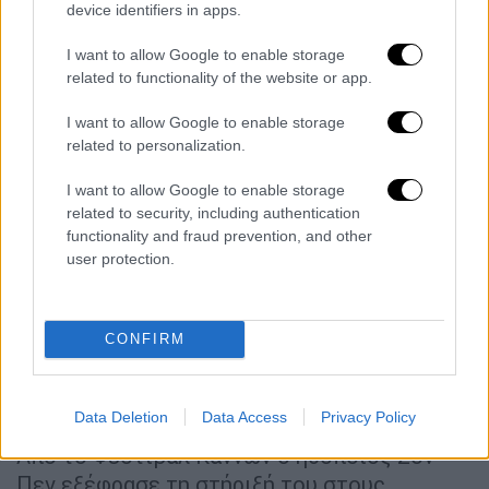
μπορούσα να είμαι πεθαμένος, είμαι απλά
device identifiers in apps.
γέρος!» αστειεύτηκε.
I want to allow Google to enable storage
Ο Φορντ, ο οποίος
έπαιξε για πρώτη φορά
related to functionality of the website or app.
τον Ιντιάνα Τζόουνς το 1981,
είπε στο
I want to allow Google to enable storage
περιοδικό Total Film τον περασμένο μήνα ότι
related to personalization.
θα κρεμούσε το εμβληματικό μαστίγιο και το
καπέλο του χαρακτήρα του, του καθηγητή
I want to allow Google to enable storage
related to security, including authentication
Τζόουνς. Το Χόλιγουντ αρχίζει να
functionality and fraud prevention, and other
"ερωτεύεται" όλο και περισσότερο την
user protection.
Τεχνητή Νοημοσύνη
στην παραγωγή ταινιών,
κάτι που έχει προκαλέσει μεγάλες
αντιδράσεις εντός του κλάδου.
CONFIRM
Διαμάχη για τη χρήση της Τεχνητής
Νοημοσύνης στην παραγωγή ταινιών
Data Deletion
Data Access
Privacy Policy
Από το Φεστιβάλ Καννών ο ηθοποιός Σον
Πεν εξέφρασε τη στήριξή του στους