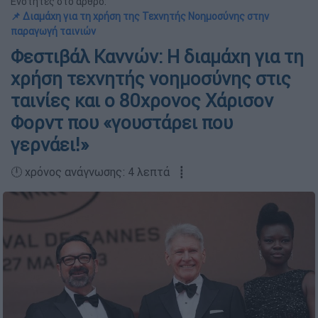
Ενότητες στο άρθρο:
📌 Διαμάχη για τη χρήση της Τεχνητής Νοημοσύνης στην
παραγωγή ταινιών
Φεστιβάλ Καννών: Η διαμάχη για τη
χρήση τεχνητής νοημοσύνης στις
ταινίες και ο 80χρονος Χάρισον
Φορντ που «γουστάρει που
γερνάει!»
🕛 χρόνος ανάγνωσης: 4 λεπτά ┋