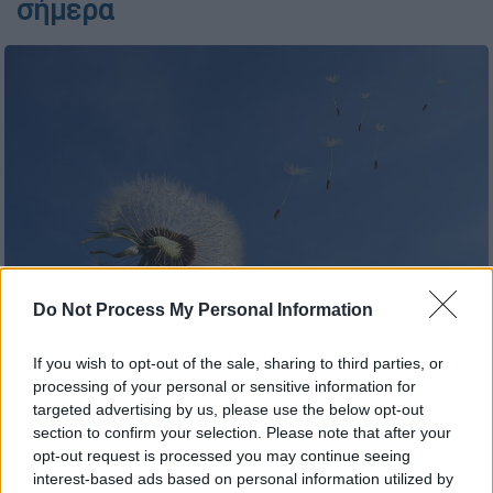
σήμερα
Do Not Process My Personal Information
Λουλούδι (Pixabay)
If you wish to opt-out of the sale, sharing to third parties, or
processing of your personal or sensitive information for
targeted advertising by us, please use the below opt-out
Προσθέστε το ΕΘΝΟΣ στη Google
section to confirm your selection. Please note that after your
opt-out request is processed you may continue seeing
Σήμερα Κυριακή 21 Μαΐου 2023 είναι του
interest-based ads based on personal information utilized by