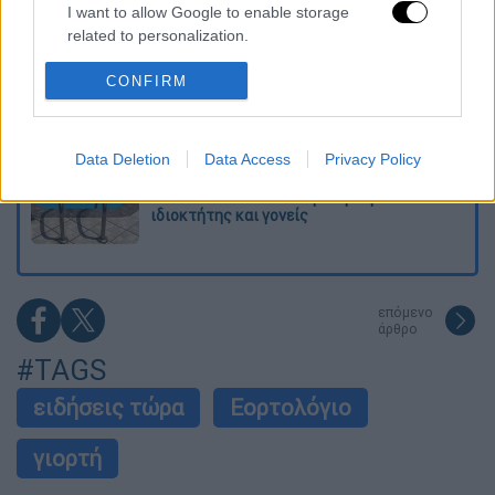
I want to allow Google to enable storage
μεγάλη επιχείρηση διάσωσης - 254 πολίτες
απομακρύνθηκαν διά θαλάσσης
related to personalization.
I want to allow Google to enable storage
CONFIRM
Συναγερμός από τον ΕΦΕΤ: Ανακαλείται
related to security, including authentication
γνωστή μαρμελάδα - Κίνδυνος θραύσης στη
συσκευασία
functionality and fraud prevention, and other
user protection.
Data Deletion
Data Access
Privacy Policy
Τραγωδία στην Πάρο: Νεκρό 4χρονο παιδί
σε πισίνα beach bar - Προσήχθησαν
ιδιοκτήτης και γονείς
επόμενο
άρθρο
#TAGS
ειδήσεις τώρα
Εορτολόγιο
γιορτή