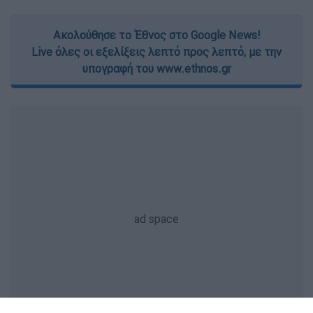
Ακολούθησε το Έθνος στο Google News!
Live όλες οι εξελίξεις λεπτό προς λεπτό, με την
υπογραφή του www.ethnos.gr