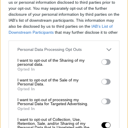
Αγίου Κωνσταντίνου και της Αγίας Ελένης.
us or personal information disclosed to third parties prior to
your opt-out. You may separately opt-out of the further
Αυτό σημαίνει ότι
γιορτάζουν
οι εξής:
disclosure of your personal information by third parties on the
IAB’s list of downstream participants. This information may
Κωνσταντίνος
also be disclosed by us to third parties on the
IAB’s List of
Κώστας
Downstream Participants
that may further disclose it to other
Κωστής
third parties.
Κωσταντίνος
Please note that this website/app uses one or more Google
Personal Data Processing Opt Outs
Κωνσταντίνα
services and may gather and store information including but
Κωνσταντία
not limited to your visit or usage behaviour. You may click to
I want to opt-out of the Sharing of my
personal data.
Κωσταντίνα
grant or deny consent to Google and its third-party tags to
Opted In
use your data for below specified purposes in below Google
Κωστούλα
consent section.
I want to opt-out of the Sale of my
Ντίνα
Personal Data.
Νάντια
Opted In
Ελένη
I want to opt-out of processing my
Έλενα
Personal Data for Targeted Advertising.
Opted In
Ελεάννα
Ελεάνα
I want to opt-out of Collection, Use,
Retention, Sale, and/or Sharing of my
Ελίνα
Personal Data that Is Unrelated with the