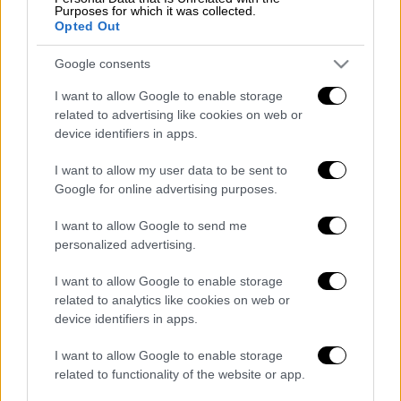
Purposes for which it was collected.
Λένα
Opted Out
Λενίτσα
Λένγκω
Google consents
Λενιώ
I want to allow Google to enable storage
Ελεονόρα
related to advertising like cookies on web or
Ελεονώρα
device identifiers in apps.
Νόρα
I want to allow my user data to be sent to
Μαριλένα
Google for online advertising purposes.
Ελενάκι
Νίτσα
I want to allow Google to send me
personalized advertising.
Νέλη
I want to allow Google to enable storage
Διαβάστε ακόμη
related to analytics like cookies on web or
device identifiers in apps.
Θρήνος για τον Λιονέλ Μέσι: Πέθανε στα 68
του χρόνια ο πατέρας του, Χόρχε
I want to allow Google to enable storage
related to functionality of the website or app.
Φωτιά στην Αττικοβοιωτία: Πώς στήθηκε η