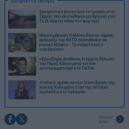
Διαβάστε ακόμη
Σοκαριστικό βίντεο από το τροχαίο στις
Σέρρες που σκοτώθηκαν μητέρα και γιος:
Το ΙΧ πέφτει πάνω στο φορτηγό
Νέα κλιμάκωση: Η Μόσχα δείχνει «άμεση
εμπλοκή» του ΝΑΤΟ σε επιθέσεις σε
ρωσικό έδαφος - Τα ονόματα και ο
«εγκέφαλος»
«Χρειάζομαι βοήθεια»: Η πρώτη δήλωση
του Πέρεζ Χίλτον μετά τον live
αυτοτραυματισμό στο TikTok
«Εσένα σ’ αρέσει αυτό;»: Η αντίδραση της
Ιουλίας Καλλιμάνη όταν της πέταξαν
λουλούδια στο πρόσωπο
επόμενο
άρθρο