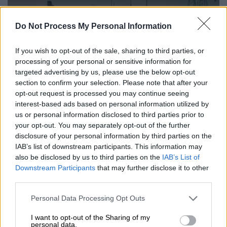
Do Not Process My Personal Information
If you wish to opt-out of the sale, sharing to third parties, or
video
processing of your personal or sensitive information for
targeted advertising by us, please use the below opt-out
section to confirm your selection. Please note that after your
opt-out request is processed you may continue seeing
interest-based ads based on personal information utilized by
us or personal information disclosed to third parties prior to
Η βασίλισσα της ποπ, η οποία γιόρτασε
τα
your opt-out. You may separately opt-out of the further
55α γενέθλιά της στο Μονακό το
disclosure of your personal information by third parties on the
IAB’s list of downstream participants. This information may
σαββατοκύριακο,
μέσα από μία ανάρτησή στο
also be disclosed by us to third parties on the
IAB’s List of
προσωπικό της λογαριασμό στο
Instagram
Downstream Participants
that may further disclose it to other
ντυμένη στα κόκκινα, ευχαρίστησε τους
third parties.
εκατομμύρια θαυμαστές της για αυτή την
Please note that this website/app uses one or more Google
Personal Data Processing Opt Outs
απρόσμενη επιτυχία του νέου τραγουδιού.
services and may gather and store information including but
not limited to your visit or usage behaviour. You may click to
I want to opt-out of the Sharing of my
personal data.