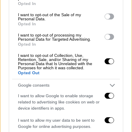
«Πανευτυχής, ευγνώμων και στέλνω όση
grant or deny consent to Google and its third-party tags to
Opted In
use your data for below specified purposes in below Google
αγάπη μπορείτε να φανταστείτε», έγραψε
consent section.
I want to opt-out of the Sale of my
στη λεζάντα.
Personal Data.
Opted In
I want to opt-out of processing my
Personal Data for Targeted Advertising.
Opted In
I want to opt-out of Collection, Use,
Retention, Sale, and/or Sharing of my
Personal Data that Is Unrelated with the
Purposes for which it was collected.
Opted Out
Google consents
I want to allow Google to enable storage
related to advertising like cookies on web or
View this post on Instagram
device identifiers in apps.
I want to allow my user data to be sent to
Google for online advertising purposes.