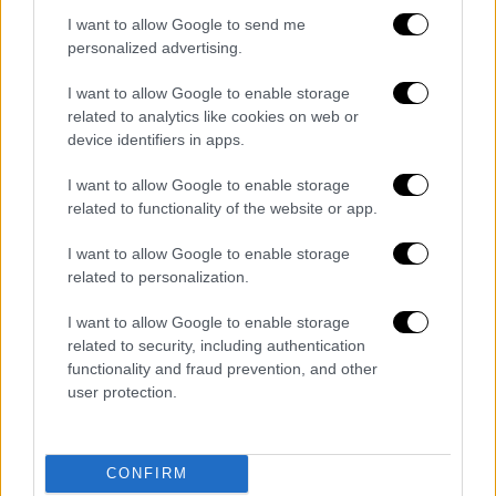
I want to allow Google to send me
personalized advertising.
I want to allow Google to enable storage
related to analytics like cookies on web or
Το «Padam Padam» είναι το πρώτο τραγούδι
device identifiers in apps.
που κυκλοφόρησε από το νέο της άλμπουμ
«
Tension
», το οποίο περιλαμβάνει 11
I want to allow Google to enable storage
related to functionality of the website or app.
τραγούδια και θα κυκλοφορήσει στις 22
Σεπτεμβρίου.
I want to allow Google to enable storage
related to personalization.
ΟΛΕΣ ΟΙ ΕΙΔΗΣΕΙΣ
I want to allow Google to enable storage
Μητσοτάκης: Δεν έκοψα εγώ τις
related to security, including authentication
γέφυρες με τον Νίκο Ανδρουλάκη -
functionality and fraud prevention, and other
user protection.
Ακούω ίδιες σαχλαμάρες από την
αντιπολίτευση
Συγκλονιστικό βίντεο από το τροχαίο
CONFIRM
στη Μαραθώνος: Η στιγμή που το