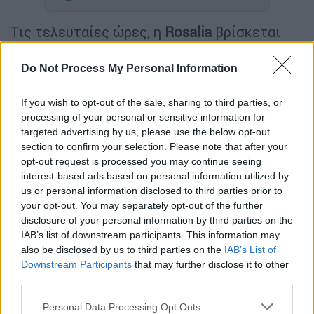
Τις τελευταίες ώρες, η
Rosalia
βρίσκεται
στην Ελλάδα, με αφορμή την
εκρηκτική της
συναυλία στην
Πλατεία Νερού
. Η Ισπανίδα
Do Not Process My Personal Information
σούπερ σταρ με τους εκατομμύρια φαν,
ξεναγήθηκε στην πρωτεύουσα και
If you wish to opt-out of the sale, sharing to third parties, or
processing of your personal or sensitive information for
μοιράστηκε με το διαδικτυακό κοινό της
targeted advertising by us, please use the below opt-out
μερικά βίντεο.
section to confirm your selection. Please note that after your
opt-out request is processed you may continue seeing
Η τραγουδίστρια επισκέφθηκε, μεταξύ
interest-based ads based on personal information utilized by
άλλων, τον Παρθενώνα στην Ακρόπολη, από
us or personal information disclosed to third parties prior to
τον οποίον έμεινε ενθουσιασμένη.
your opt-out. You may separately opt-out of the further
disclosure of your personal information by third parties on the
Φορώντας ένα κόκκινο κοντό φόρεμα και
IAB’s list of downstream participants. This information may
μεγάλα γυαλιά ηλίου, η 30χρονη απόλαυσε
also be disclosed by us to third parties on the
IAB’s List of
την ξενάγησή της παρέα με μία άλλη
Downstream Participants
that may further disclose it to other
γυναίκα.
third parties.
Please note that this website/app uses one or more Google
Personal Data Processing Opt Outs