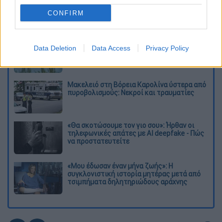
για τροποποιητικές Ε9
CONFIRM
Διαβάστε ακόμη
«Δεν υπήρξε τεχνικό πρόβλημα»: Τι
Data Deletion
Data Access
Privacy Policy
κατέθεσαν οι δύο τραυματίες από τη
σύγκρουση των ελικοπτέρων στη Ψάθα
Μακελειό στη Βόρεια Καρολίνα ύστερα από
πυροβολισμούς: Νεκροί και τραυματίες
«Θα σκοτώσουμε τον γιο σου»: Ήρθαν οι
τηλεφωνικές απάτες με AI deepfake - Πώς
να προστατευτείτε
«Μου έδωσαν έναν μήνα ζωής»: Η
συγκλονιστική ιστορία μητέρας μετά από
τσιμπήματα δηλητηριώδους αράχνης