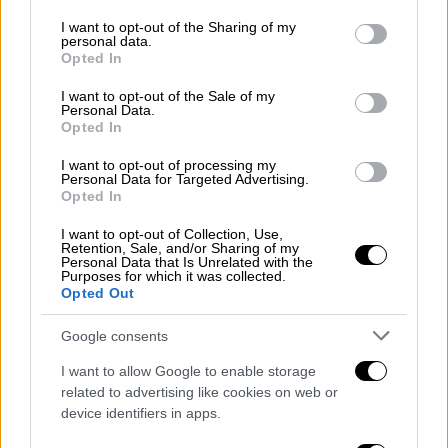
services and may gather and store information including but
not limited to your visit or usage behaviour. You may click to
I want to opt-out of the Sharing of my
personal data.
grant or deny consent to Google and its third-party tags to
Opted In
use your data for below specified purposes in below Google
consent section.
I want to opt-out of the Sale of my
video
Personal Data.
Opted In
I want to opt-out of processing my
Personal Data for Targeted Advertising.
Opted In
I want to opt-out of Collection, Use,
Με τη μοναδική της φωνή και την εκρηκτική
Retention, Sale, and/or Sharing of my
Personal Data that Is Unrelated with the
προσέγγισή της στο
φλαμένκο
, η Rosalia έχει
Purposes for which it was collected.
κατακτήσει κοινό σε όλον τον κόσμο και
Opted Out
αποτελεί μία από τις πιο επιτυχημένες και
Google consents
πολυσυζητημένες καλλιτέχνιδες της γενιάς
της.
I want to allow Google to enable storage
related to advertising like cookies on web or
ΟΛΕΣ ΟΙ ΕΙΔΗΣΕΙΣ
device identifiers in apps.