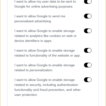
Θρίλερ στη μέση του Ατλαντικού:
I want to allow my user data to be sent to
Google for online advertising purposes.
Τελειώνει το οξυγόνο στο υποβρύχιο
που έψαχνε το ναυάγιο του Τιτανικού
I want to allow Google to send me
Γυναικοκτονία στην Κω: Θρίλερ με το
personalized advertising.
σημείο όπου βρέθηκε η σορός -
I want to allow Google to enable storage
Συγκλονίζουν οι δηλώσεις των
related to analytics like cookies on web or
συγγενών της
device identifiers in apps.
Ο άνθρωπος που κοιμόταν επί 22 χρόνια:
I want to allow Google to enable storage
Πήρε έναν ύπνο έχοντας τον Τσάρο στο
related to functionality of the website or app.
νου του και όταν ξύπνησε έμαθε για τον
Λένιν…
I want to allow Google to enable storage
Guardian: Σάλος με τις απάτες σε
related to personalization.
Instagram, Facebook και WhatsApp - Τις
I want to allow Google to enable storage
πληρώνουν ακριβά τα νοικοκυριά το
related to security, including authentication
2023
functionality and fraud prevention, and other
Ακίνητα: Τέλος χρόνου για μισθωτήρια
user protection.
που δεν έχουν δηλωθεί στην εφορία και