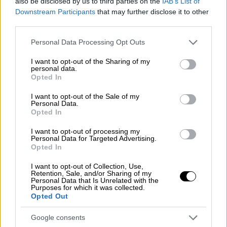
also be disclosed by us to third parties on the
IAB’s List of
Downstream Participants
that may further disclose it to other
third parties.
Please note that this website/app uses one or more Google
Personal Data Processing Opt Outs
services and may gather and store information including but
not limited to your visit or usage behaviour. You may click to
I want to opt-out of the Sharing of my
personal data.
grant or deny consent to Google and its third-party tags to
Opted In
use your data for below specified purposes in below Google
consent section.
I want to opt-out of the Sale of my
Personal Data.
Opted In
I want to opt-out of processing my
Personal Data for Targeted Advertising.
Lifestyle
|
26.07.2023 20:23
Opted In
Χωρισμός «βόμβα» για Ροζαλία και Ράου
I want to opt-out of Collection, Use,
Αλεχάντρο - Οι κοινές στιγμές του
Retention, Sale, and/or Sharing of my
Personal Data that Is Unrelated with the
πρώην ζευγαριού
Purposes for which it was collected.
Opted Out
Η Ροζαλία και ο Ράου Αλεχάντρο χώρισαν
έπειτα από τρία χρόνια σχέσης, σύμφωνα με
Google consents
το περιοδικό People