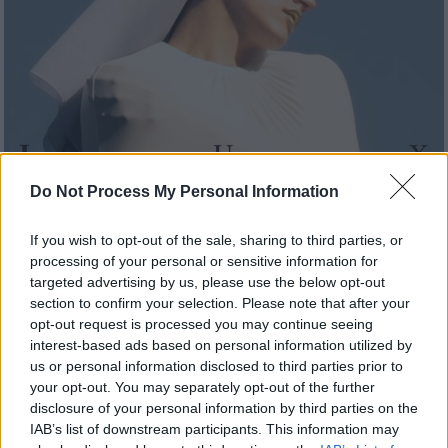
Do Not Process My Personal Information
Μουσική
|
09.11.2025 11:35
Η Rosalia επιστρέφει με το «Lux»: Ένα
If you wish to opt-out of the sale, sharing to third parties, or
άλμπουμ-όραμα ανάμεσα στο ιερό και το
processing of your personal or sensitive information for
βέβηλο
targeted advertising by us, please use the below opt-out
section to confirm your selection. Please note that after your
Με το «Lux», η Ισπανίδα σταρ υπερβαίνει τον
opt-out request is processed you may continue seeing
εαυτό της και μετατρέπει τη μουσική σε
interest-based ads based on personal information utilized by
τελετουργία
us or personal information disclosed to third parties prior to
your opt-out. You may separately opt-out of the further
disclosure of your personal information by third parties on the
IAB’s list of downstream participants. This information may