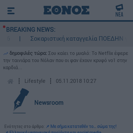
BREAKING NEWS:
Σοκαριστική καταγγελία ΠΟΕΔΗΝ για Ζάκυνθ
δημοφιλές τώρα:
Σου καίει το μυαλό: Το Netflix έφερε
την ταινιάρα του Νόλαν που οι φαν έχουν κρυφό νο1 στην
καρδιά...
┋
Lifestyle
┋
05.11.2018 10:27
Newsroom
Ενότητες στο άρθρο:
📌 Με σήμα κατατεθέν το... σώμα της!
📌 Ελληνικά μεσογειακά προϊόντα και social media