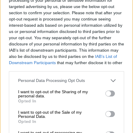
processing of your personal or sensitive information for
κιλά τους στη ζυγαριά.
targeted advertising by us, please use the below opt-out
section to confirm your selection. Please note that after your
opt-out request is processed you may continue seeing
interest-based ads based on personal information utilized by
us or personal information disclosed to third parties prior to
your opt-out. You may separately opt-out of the further
disclosure of your personal information by third parties on the
IAB’s list of downstream participants. This information may
also be disclosed by us to third parties on the
IAB’s List of
Downstream Participants
that may further disclose it to other
third parties.
Please note that this website/app uses one or more Google
Personal Data Processing Opt Outs
services and may gather and store information including but
not limited to your visit or usage behaviour. You may click to
I want to opt-out of the Sharing of my
View this post on Instagram
personal data.
grant or deny consent to Google and its third-party tags to
Opted In
use your data for below specified purposes in below Google
consent section.
I want to opt-out of the Sale of my
Personal Data.
Opted In
I want to opt-out of processing my