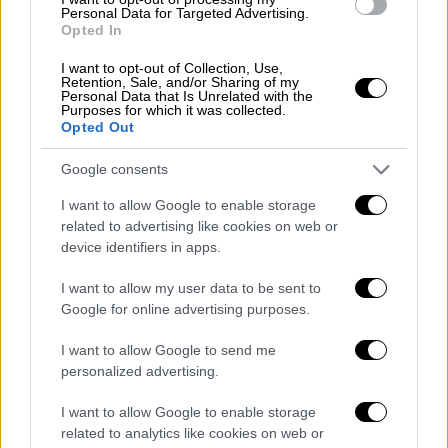
Personal Data for Targeted Advertising.
Opted In
I want to opt-out of Collection, Use,
Retention, Sale, and/or Sharing of my
Personal Data that Is Unrelated with the
A post shared by KAYLA ITSINES (@kayla_itsines)
Purposes for which it was collected.
Opted Out
Google consents
Μιλώντας στο Cosmopolitan, παραδέχτηκε
ότι όλα ξεκίνησαν από μια τραγική διάγνωση
I want to allow Google to enable storage
ενδομητρίωσης: «Όταν ήμουν 15-16, οι
related to advertising like cookies on web or
device identifiers in apps.
γιατροί μου είπαν ότι μπορεί να μην
μπορέσω να κάνω παιδιά και ότι δεν
I want to allow my user data to be sent to
μπορούν να με βοηθήσουν. Τότε έψαξα online
Google for online advertising purposes.
και βρήκα τι μπορώ να κάνω. Να φροντίσω
I want to allow Google to send me
την υγεία μου, να είμαι γυμνασμένη και
personalized advertising.
δυνατή. Πήγα γυμναστήριο και άρχισα να
προπονούμαι. Και αισθάνθηκα περίφημα».
I want to allow Google to enable storage
related to analytics like cookies on web or
Σήμερα, η Κάιλα περνάει αυτό το συναίσθημα