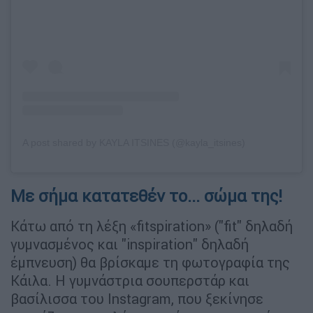
A post shared by KAYLA ITSINES (@kayla_itsines)
Με σήμα κατατεθέν το... σώμα της!
Κάτω από τη λέξη «fitspiration» ("fit" δηλαδή
γυμνασμένος και "inspiration" δηλαδή
έμπνευση) θα βρίσκαμε τη φωτογραφία της
Κάιλα. Η γυμνάστρια σουπερστάρ και
βασίλισσα του Instagram, που ξεκίνησε