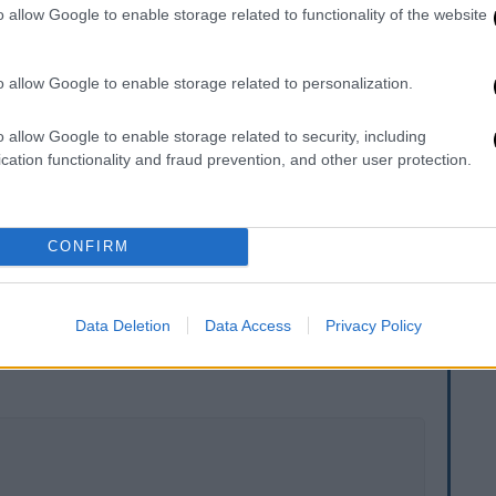
o allow Google to enable storage related to functionality of the website
o allow Google to enable storage related to personalization.
o allow Google to enable storage related to security, including
cation functionality and fraud prevention, and other user protection.
CONFIRM
. Το ΕΘΝΟΣ θα παρεμβαίνει και τα προσβλητικά σχόλια θα
Data Deletion
Data Access
Privacy Policy