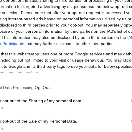
to opt-out of the sale, sharing to third parties, or processing of your per
formation for targeted advertising by us, please use the below opt-out s
r selection. Please note that after your opt-out request is processed y
eing interest-based ads based on personal information utilized by us or
disclosed to third parties prior to your opt-out. You may separately opt-
losure of your personal information by third parties on the IAB’s list of
. This information may also be disclosed by us to third parties on the
IA
Participants
that may further disclose it to other third parties.
 το ΕΘΝΟΣ στη Google
 that this website/app uses one or more Google services and may gath
including but not limited to your visit or usage behaviour. You may click 
ης
Ζόζεφιν
(
Josephine)
έγινε και η πρώτη
 to Google and its third-party tags to use your data for below specifi
φό της, Νίνο. Η σχέση του ζευγαριού μετρά
ogle consent section.
ους αποφεύγουν την έκθεση, δεν κρύβουν
που έκανε στις τηλεοπτικές κάμερες η
l Data Processing Opt Outs
τον σύντροφό της με τα πιο τρυφερά λόγια
αι τους γονείς του.
o opt-out of the Sharing of my personal data.
In
παμε μαζί με τον
Νίνο
. Δε μου έχει γράψει
λλον. Έχει εκείνος το τραγούδι “Έρωτά
o opt-out of the Sale of my Personal Data.
δι, “Έρωτά μου” και τα αφιερώνουμε ο ένας
In