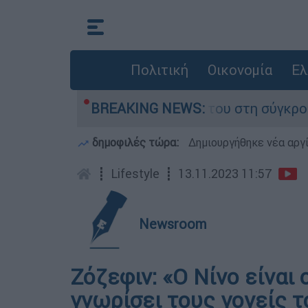
Πολιτική
Οικονομία
Ελ
αμίγο που έχασε τη ζωή του στη σύγκρουση ελι
BREAKING NEWS:
δημοφιλές τώρα:
Δημιουργήθηκε νέα αργ
┋
Lifestyle
┋
13.11.2023 11:57
Newsroom
Ζόζεφιν: «Ο Νίνο είναι
γνωρίσει τους γονείς τ