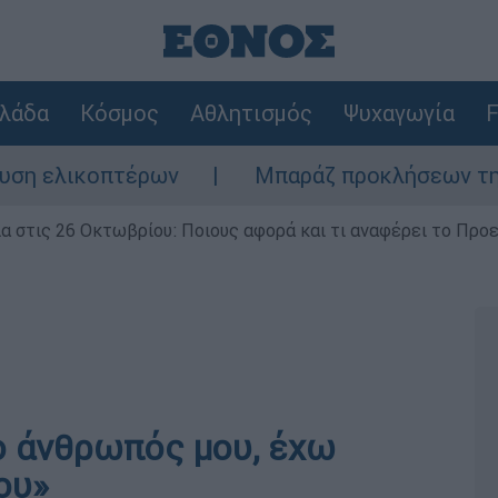
λάδα
Κόσμος
Αθλητισμός
Ψυχαγωγία
F
κοπτέρων
Μπαράζ προκλήσεων της Άγκυρας
ία στις 26 Οκτωβρίου: Ποιους αφορά και τι αναφέρει το Προ
 ο άνθρωπός μου, έχω
ου»