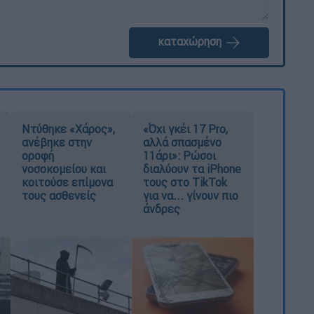
καταχώρηση
Ντύθηκε «Χάρος»,
«Όχι γκέι 17 Pro,
ανέβηκε στην
αλλά σπασμένο
οροφή
11άρι»: Ρώσοι
νοσοκομείου και
διαλύουν τα iPhone
κοιτούσε επίμονα
τους στο TikTok
τους ασθενείς
για να... γίνουν πιο
άνδρες