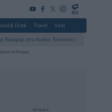
ood & Drink
Travel
Viral
 στο Αιγαίο: Εικονική αερομαχία ανάμεσα σε ελ
εδρικό Διάταγμα