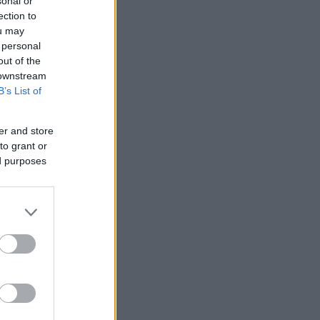
sonal or
ection to
ou may
 personal
out of the
 downstream
B’s List of
er and store
to grant or
ed purposes