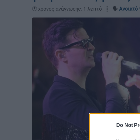
🕛 χρόνος ανάγνωσης: 1 λεπτό ┋ 🗣️
Ανοικτό 
Do Not Pr