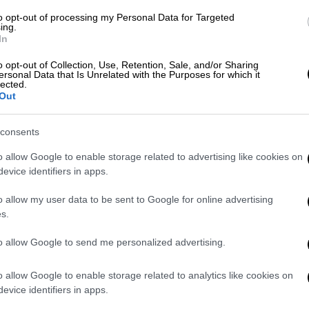
 μένουμε μαζί. Τραγουδάμε μαζί…
to opt-out of processing my Personal Data for Targeted
ing.
Ο γάμος δεν είναι στα σχέδιά μου, αλλά
In
 Δεν με έχω σκεφτεί νύφη, είμαι πιο cool.
o opt-out of Collection, Use, Retention, Sale, and/or Sharing
ς. Ο Νίνο είναι ο άνθρωπός μου. Το
ersonal Data that Is Unrelated with the Purposes for which it
lected.
ρεθήκαμε… Εννοείται ότι η μαμά μου έχει
Out
υο άνθρωποι της ίδιας ποιότητας, και αυτό
νείς μας… Έχω γνωρίσει τους γονείς του»
consents
o allow Google to enable storage related to advertising like cookies on
evice identifiers in apps.
o allow my user data to be sent to Google for online advertising
s.
to allow Google to send me personalized advertising.
o allow Google to enable storage related to analytics like cookies on
evice identifiers in apps.