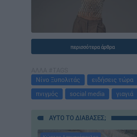
περισσότερα άρθρα
ΑΛΛΑ #TAGS
Νίνο Ξυπολιτάς
ειδήσεις τώρα
πνιγμός
social media
γιαγιά
ΑΥΤΟ ΤΟ ΔΙΑΒΑΣΕΣ;