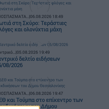
ΟΣΠΑΣΜΑΤΑ...
|
06.08.2026 18:49
ωτιά στη Σκύρο: Τεράστιες
λόγες και ολονύχτια μάχη
ντρικό...
|
05.08.2026 19:49
εντρικό δελτίο ειδήσεων
5/08/2026
ΟΣΠΑΣΜΑΤΑ...
|
06.08.2026 19:47
ΕΘ και Τούμπα στο επίκεντρο των
ιεκδικήσεων του Δήμου