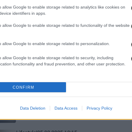
Δύσκολες στιγμές βιώνει τις
o allow Google to enable storage related to analytics like cookies on
τελευταίες ώρες η Ζόζεφιν, καθώς η
evice identifiers in apps.
πολυαγαπημένη της γιαγιά πνίγηκε σε
παραλία στο Πόρτο Ράφτη
o allow Google to enable storage related to functionality of the website
o allow Google to enable storage related to personalization.
Lifestyle
|
01.09.2025 09:35
Ζόζεφιν: Σε βαρύ πένθος η
o allow Google to enable storage related to security, including
τραγουδίστρια - Πνίγηκε η γιαγιά
cation functionality and fraud prevention, and other user protection.
της στο Πόρτο Ράφτη
Συγκινητικές ήταν οι στιγμές που
ακολούθησαν, όταν η Ζόζεφιν έμαθε
CONFIRM
την τραγική είδηση και παρέλαβε από
το νοσηλευτικό προσωπικό τα
προσωπικά αντικείμενα της γιαγιάς
Data Deletion
Data Access
Privacy Policy
της