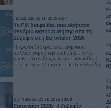
ΑΠ
Τηλεόραση
|
23.10.2025 13:41
Φ
Το ΡΙΚ διαψεύδει οποιοδήποτε
φ
σενάριο εκπροσώπησης από τη
Ζόζεφιν στη Eurovision 2026
Η τραγουδίστρια έχει εκφράσει
πολλές φορές την επιθυμία της να
Κε
βρεθεί στον διαγωνισμό τραγουδιού
Κ
είτε με την Κύπρο είτε με την Ελλάδα
0
ΑΠ
Our Network
|
23.10.2025 13:00
Δ
Eurovision 2026: Η Ζοζεφίν
δ