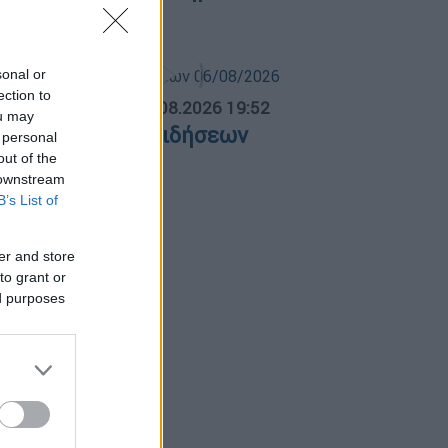
εσσαλονίκης
sonal or
ection to
ΛΗΤΙΚΟ ΔΕΛΤΙΟ
|
06.08.2026 19:52
ou may
θλητικό δελτίο ειδήσεων
 personal
6/08/2026
out of the
 downstream
B’s List of
er and store
to grant or
ed purposes