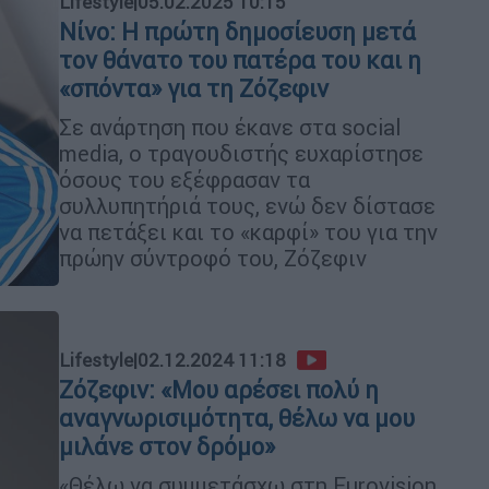
Lifestyle
|
05.02.2025 10:15
Νίνο: Η πρώτη δημοσίευση μετά
τον θάνατο του πατέρα του και η
«σπόντα» για τη Ζόζεφιν
Σε ανάρτηση που έκανε στα social
media, ο τραγουδιστής ευχαρίστησε
όσους του εξέφρασαν τα
συλλυπητήριά τους, ενώ δεν δίστασε
να πετάξει και το «καρφί» του για την
πρώην σύντροφό του, Ζόζεφιν
Lifestyle
|
02.12.2024 11:18
Ζόζεφιν: «Μου αρέσει πολύ η
αναγνωρισιμότητα, θέλω να μου
μιλάνε στον δρόμο»
«Θέλω να συμμετάσχω στη Eurovision,