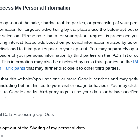
έρχεται! (vid)
Θ
ocess My Personal Information
Έτοιμη να εκπροσωπήσει την Ελλάδα
και να κάνει τη διαφορά..
to opt-out of the sale, sharing to third parties, or processing of your per
formation for targeted advertising by us, please use the below opt-out s
ΑΘ
r selection. Please note that after your opt-out request is processed y
Α
eing interest-based ads based on personal information utilized by us or
0
disclosed to third parties prior to your opt-out. You may separately opt-
losure of your personal information by third parties on the IAB’s list of
. This information may also be disclosed by us to third parties on the
IA
Participants
that may further disclose it to other third parties.
Τηλεόραση
|
22.10.2025 12:44
Eurovision 2026: Σε προχωρημένες
 that this website/app uses one or more Google services and may gath
including but not limited to your visit or usage behaviour. You may click 
συζητήσεις η Ζόζεφιν να
 to Google and its third-party tags to use your data for below specifi
εκπροσωπήσει την Κύπρο
ogle consent section.
Ο φετινός διαγωνισμός της
Eurovision θα διεξαχθεί στη Βιέννη
l Data Processing Opt Outs
o opt-out of the Sharing of my personal data.
In