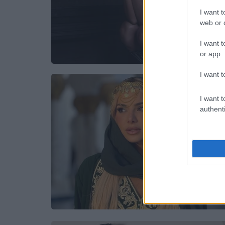
I want t
web or d
I want t
or app.
I want t
I want t
authenti