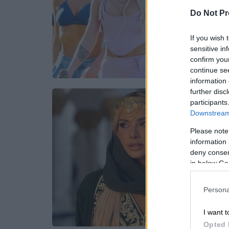
Do Not Pr
If you wish 
sensitive in
confirm you
continue se
information 
further disc
participants
Downstream 
Please note
information 
deny consent
in below Go
Persona
I want t
Opted 