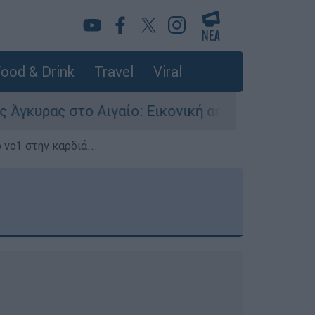
ood & Drink
Travel
Viral
ιγαίο: Εικονική αερομαχία ανάμεσα σε ελληνικά
 νο1 στην καρδιά...