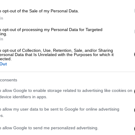
Lifestyle
|
03.09.2025 20:40
o opt-out of the Sale of my Personal Data.
«Ησουν η δεύτερη μαμά μου»: Το
In
συγκινητικό μήνυμα της Ζόζεφιν
to opt-out of processing my Personal Data for Targeted
για την απώλεια της γιαγιάς της
ing.
In
Η τραγουδίστρια ανάρτησε μια
o opt-out of Collection, Use, Retention, Sale, and/or Sharing
φωτογραφία τους στο Instagram,
ersonal Data that Is Unrelated with the Purposes for which it
περιγράφοντας την ως «δεύτερη
lected.
Out
μητέρα» της και τονίζοντας ότι θα τη
φέρει πάντα μέσα της, όσο ζει
consents
o allow Google to enable storage related to advertising like cookies on
evice identifiers in apps.
Lifestyle
|
01.09.2025 17:10
«Δεν έβρισκα σφυγμό. Μαζί μου
o allow my user data to be sent to Google for online advertising
ήταν δύο γιατροί» αποκαλύπτει ο
s.
ναυαγοσώστης που έσπευσε να
to allow Google to send me personalized advertising.
σώσει τη γιαγιά της Ζόζεφιν